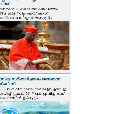
്പിച്ച കർദ്ദിനാൾ ജൂലിയോ ലംഗ
ാങ്ങി
ടോ: മൊസാംബിക്കിലെ രണ്ടാമത്തെ
േശീയ കർദ്ദിനാളും ഷായ്-ഷായ്
ോലിക്കാ അതിരൂപതയുടെ മുന്‍...
എ: സര്‍ക്കാര്‍ ഇടപെടണമെന്ന്
ി‌ബി‌സി
ചി: പരിസ്ഥിതിലോല മേഖല (ഇഎസ്എ)
ധിച്ച് ജൂലൈ 27ന് പുറപ്പെടുവിച്ച കരട്
ാപനത്തിൽ ഉൾപ്പെട്ട...