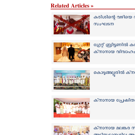
Related Articles »
കുരിശിന്റെ വഴിയെ
സംഘടന
ഗ്രേറ്റ് ബ്രിട്ടണില
ക്‌നാനായ വിവാഹം
കൊടുങ്ങല്ലൂരിൽ ക്
ക്‌നാനായ പ്രേഷിത
ക്‌നാനായ മലങ്കര സമ