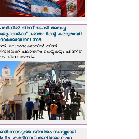
െയിനില്‍ നിന്ന് മടക്കി അയച്ച
യേറ്റക്കാര്‍ക്ക് കരുതലിന്റെ കരവുമായി
ോക്കോയിലെ സഭ
്ത്: മൊറോക്കോയിൽ നിന്ന്
യിനിലേക്ക് പലായനം ചെയ്യുകയും പിന്നീട്
 നിന്നു മടക്കി...
റാണ്ടിനോടടുത്ത ജീവിതം സഭയ്ക്കായി