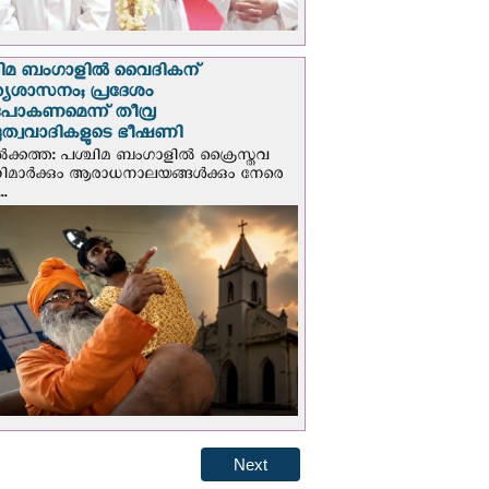
ചിമ ബംഗാളിൽ വൈദികന്
്യശാസനം; പ്രദേശം
ടുപോകണമെന്ന് തീവ്ര
ദുത്വവാദികളുടെ ഭീഷണി
‍ക്കത്ത: പശ്ചിമ ബംഗാളിൽ ക്രൈസ്തവ
ണറിമാർക്കും ആരാധനാലയങ്ങൾക്കും നേരെ
..
Next