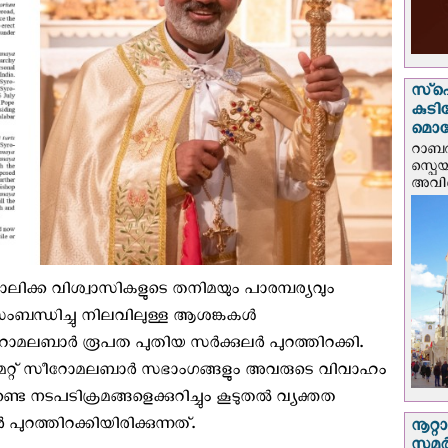
സ്‌പ
കുടി
മൊറ
റാബത
സ്പെ
അവിടെ
ിക്ക വിശ്വാസികളുടെ തനിമയും പാരമ്പര്യവും
 സംബന്ധിച്ചു നിലവിലുള്ള ആശങ്കകൾ
ൻ സീറോമലബാർ രൂപത പുതിയ സർക്കുലർ പുറത്തിറക്കി.
ം മറ്റ് സീറോമലബാർ സഭാംഗങ്ങളും അവരുടെ വിവാഹം
ട നടപടിക്രമങ്ങളെക്കുറിച്ചും കൂടുതൽ വ്യക്തത
ുറത്തിറക്കിയിരിക്കുന്നത്.
നൂറ്