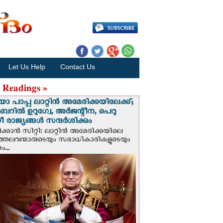
Let Us Help
Contact Us
 Readings »
 പാപ്പ ലാറ്റിൻ അമേരിക്കയിലേക്ക്;
റില്‍ ഉറുഗ്വേ, അർജന്റീന, പെറു
 രാജ്യങ്ങള്‍ സന്ദര്‍ശിക്കും
ക്കാന്‍ സിറ്റി: ലാറ്റിന്‍ അമേരിക്കയിലെ
്രത്തലവന്മാരുടെയും സഭാധികാരികളുടെയും
...