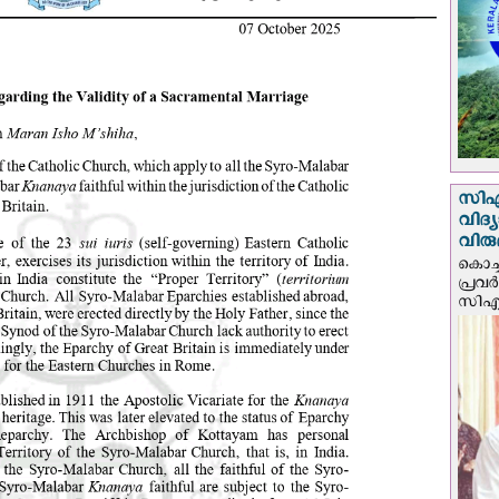
സി‌
വിദ്
വിരു
കൊച്ച
പ്രവ
സിഎം