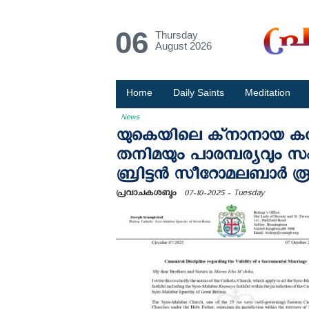
06
Thursday
August 2026
Home
Daily Saints
Meditation
News
യുകെയിലെ ക്‌നാനായ കത
തനിമയും പാരമ്പര്യവും സംര
ബ്രിട്ടൻ സീറോമലബാർ 
പ്രവാചകശബ്ദം
07-10-2025 - Tuesday