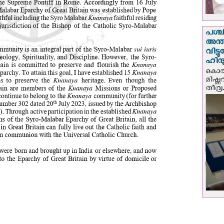
പശ്
അന്ത
വിട്
ഹിന്
കൊല്
മിഷ്
തീവ്ര.