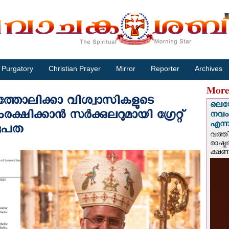
Purgatory
Christian Prayer
Mirror
Reporter
Archives
More
്തോലിക്കാ വിശ്വാസികളുടെ
ലെയോ
ക്ഷിക്കാൻ സർക്കുലറുമായി ഗ്രേറ്റ്
നവംബ
എന്നീ
രൂപത
വത്തി
രാഷ്ട
ക്ഷണം