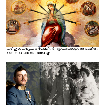
പരിശുദ്ധ കന്യകാമറിയത്തിന്റെ വ്യാകുലങ്ങളോടുള്ള ഭക്തിയും
അവ നൽകുന്ന വാഗ്ദാനങ്ങളും