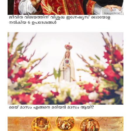
ജീവിത വിജയത്തിന് വിശുദ്ധ ഇഗ്നേഷ്യസ് ലൊയോള
നൽകിയ 6 ഉപദേശങ്ങൾ
മെയ് മാസം എങ്ങനെ മരിയൻ മാസം ആയി?