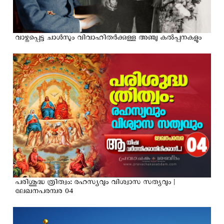
വാഴ്ത്തപ്പെട്ട ചാൾസും വിവാഹിതർക്കുള്ള അഞ്ചു കല്‍പ്പനകളും
പരിശുദ്ധ ത്രിത്വം: രഹസ്യവും വിശ്വാസ സത്യവും |
ലേഖനപരമ്പര 04