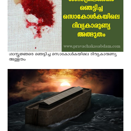
ശാസ്ത്രജ്ഞരെ ഞെട്ടിച്ച സൊകോള്‍കയിലെ ദിവ്യകാരുണ്യ
അത്ഭുതം