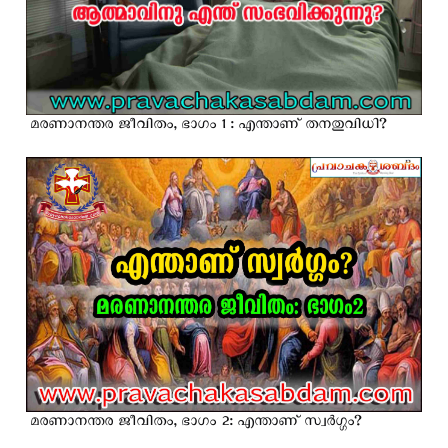
മരണാനന്തര ജീവിതം, ഭാഗം 1 : എന്താണ് തനതുവിധി?
മരണാനന്തര ജീവിതം, ഭാഗം 2: എന്താണ് സ്വർഗ്ഗം?