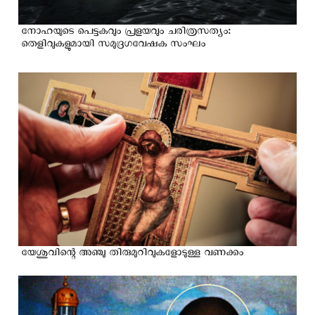
നോഹയുടെ പെട്ടകവും പ്രളയവും ചരിത്രസത്യം:
തെളിവുകളുമായി സമുദ്രഗവേഷക സംഘം
യേശുവിന്റെ അഞ്ചു തിരുമുറിവുകളോടുള്ള വണക്കം