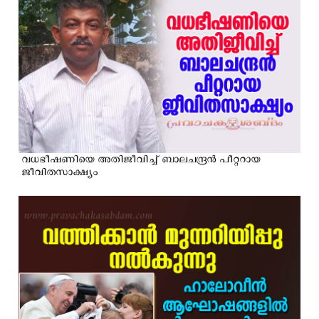
വധഭീഷണിയെ അതിജീവിച്ച് ബാലചന്ദ്രൻ പീറ്ററായ
ജീവിതസാക്ഷ്യം