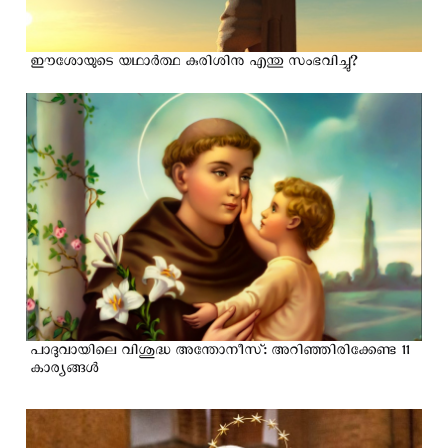
ഈശോയുടെ യഥാർത്ഥ കുരിശിനു എന്തു സംഭവിച്ചു?
പാദുവായിലെ വിശുദ്ധ അന്തോനീസ്: അറിഞ്ഞിരിക്കേണ്ട 11
കാര്യങ്ങള്‍