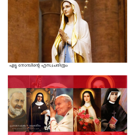
എട്ടു നോമ്പിന്റെ ഹൃസ്വചരിത്രം