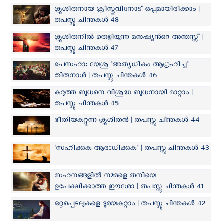
ക്രൂശിതനായ ക്രിസ്തുവിനോട് ഒപ്പമായിരിക്കാം |
തപസ്സു ചിന്തകൾ 48
ക്രൂശിതനിൽ തെളിയുന്ന മനുഷ്യന്‍റെ അന്തസ്സ് |
തപസ്സു ചിന്തകൾ 47
പെസഹാ: യേശു "അത്യധികം ആഗ്രഹിച്ച"
തിരുനാൾ | തപസ്സു ചിന്തകൾ 46
കറുത്ത ബുധനെ വിശുദ്ധ ബുധനായി മാറ്റാം |
തപസ്സു ചിന്തകൾ 45
ഭീതിയകറ്റുന്ന ക്രൂശിതന്‍ | തപസ്സു ചിന്തകൾ 44
"സഹിക്കുക ആരാധിക്കുക" | തപസ്സു ചിന്തകൾ 43
സഹനങ്ങളിൽ നമ്മളെ തനിയെ
ഉപേക്ഷിക്കാത്ത ഈശോ | തപസ്സു ചിന്തകൾ 41
ഒറ്റപ്പെടലുകളെ ദൂരയകറ്റാം | തപസ്സു ചിന്തകൾ 42