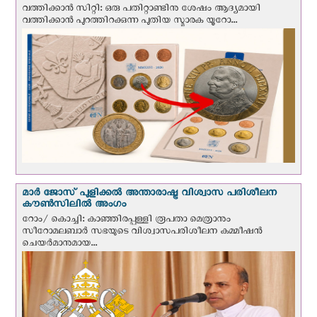
വത്തിക്കാന്‍ സിറ്റി: ഒരു പതിറ്റാണ്ടിനു ശേഷം ആദ്യമായി
വത്തിക്കാൻ പുറത്തിറക്കുന്ന പുതിയ സ്മാരക യൂറോ...
മാർ ജോസ് പുളിക്കൽ അന്താരാഷ്ട്ര വിശ്വാസ പരിശീലന
കൗൺസിലിൽ അംഗം
റോം/ കൊച്ചി: കാഞ്ഞിരപ്പള്ളി രൂപതാ മെത്രാനും
സീറോമലബാർ സഭയുടെ വിശ്വാസപരിശീലന കമ്മീഷൻ
ചെയർമാനുമായ...