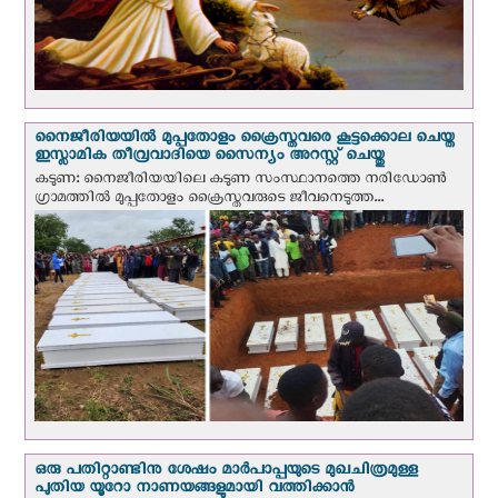
നൈജീരിയയില്‍ മുപ്പതോളം ക്രൈസ്തവരെ കൂട്ടക്കൊല ചെയ്ത
ഇസ്ലാമിക തീവ്രവാദിയെ സൈന്യം അറസ്റ്റ് ചെയ്തു
കടുണ: നൈജീരിയയിലെ കടുണ സംസ്ഥാനത്തെ നരിഡോൺ
ഗ്രാമത്തിൽ മുപ്പതോളം ക്രൈസ്തവരുടെ ജീവനെടുത്ത...
ഒരു പതിറ്റാണ്ടിനു ശേഷം മാർപാപ്പയുടെ മുഖചിത്രമുള്ള
പുതിയ യൂറോ നാണയങ്ങളുമായി വത്തിക്കാന്‍