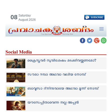
08
Saturday
August 2026
Social Media
ക്രൈസ്തവർ സുവിശേഷം മടക്കിവയ്ക്കണമോ?
സൗമാ റമ്പാ അഥവാ വലിയ നോമ്പ്
ബാവൂസാ ദ്നിനുവായേ അഥവാ മൂന്ന് നോമ്പ്
യൗസേപ്പിതാവെന്ന നല്ല അപ്പൻ