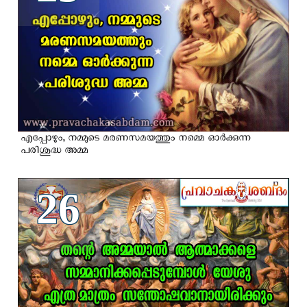
എപ്പോഴും, നമ്മുടെ മരണസമയത്തും നമ്മെ ഓർക്കുന്ന
പരിശുദ്ധ അമ്മ
26