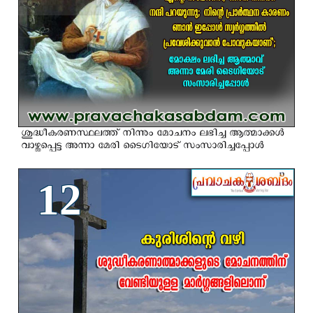
ശുദ്ധീകരണസ്ഥലത്ത്‌ നിന്നും മോചനം ലഭിച്ച ആത്മാക്കൾ
വാഴ്ത്തപ്പെട്ട അന്നാ മേരി ടൈഗിയോട് സംസാരിച്ചപ്പോള്‍
12