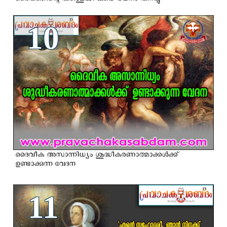
ദൈവത്തിന്റെ പരിശുദ്ധി കണ്ട് ഭയന്നു വിറച്ചു
10
ദൈവീക അസാന്നിധ്യം ശുദ്ധീകരണാത്മാക്കള്‍ക്ക്
ഉണ്ടാക്കുന്ന വേദന
11