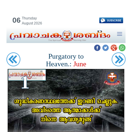
06
Thursday
August 2026
Purgatory to
Heaven.:
June
1