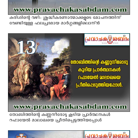
കുരിശിന്റെ വഴി- ശുദ്ധീകരണാത്മാക്കളുടെ മോചനത്തിന്
വേണ്ടിയുള്ള ഫലപ്രദമായ മാര്‍ഗ്ഗങ്ങളിലൊന്ന്‍
13
തോബിത്തിന്റെ കണ്ണുനീരോടു കൂടിയ പ്രാര്‍ത്ഥനകള്‍
റഫായേല്‍ മാലാഖയെ പ്രീതിപ്പെടുത്തിയപ്പോള്‍