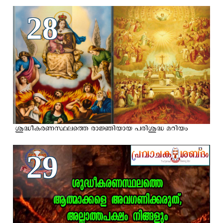
28
ശുദ്ധീകരണസ്ഥലത്തെ രാജ്ഞിയായ പരിശുദ്ധ മറിയം
29