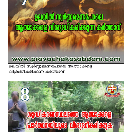
ഉലയില്‍ സ്വര്‍ണ്ണമെന്നപോലെ ആത്മാക്കളെ
വിശുദ്ധീകരിക്കുന്ന കര്‍ത്താവ്
8