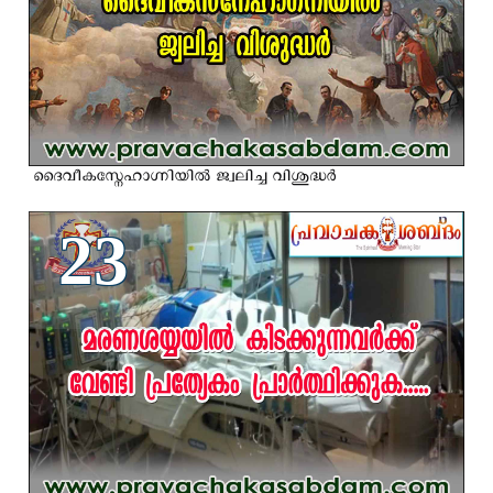
ദൈവീകസ്നേഹാഗ്നിയില്‍ ജ്വലിച്ച വിശുദ്ധര്‍
23