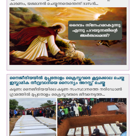
കാരണം, യജമാനന്‍ ചെയ്യുന്നതെന്തെന്ന് ദാസന്‍...
നൈജീരിയയില്‍ മുപ്പതോളം ക്രൈസ്തവരെ കൂട്ടക്കൊല ചെയ്ത
ഇസ്ലാമിക തീവ്രവാദിയെ സൈന്യം അറസ്റ്റ് ചെയ്തു
കടുണ: നൈജീരിയയിലെ കടുണ സംസ്ഥാനത്തെ നരിഡോൺ
ഗ്രാമത്തിൽ മുപ്പതോളം ക്രൈസ്തവരുടെ ജീവനെടുത്ത...