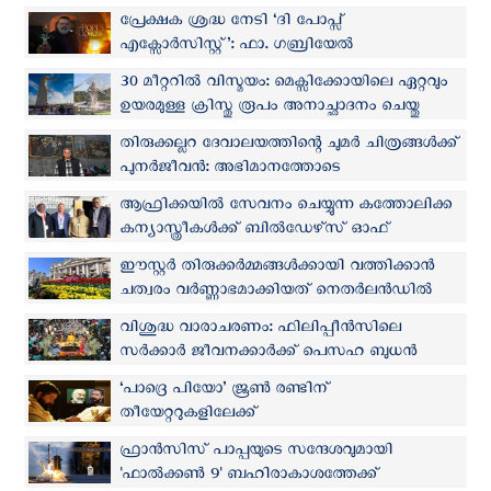
പ്രേക്ഷക ശ്രദ്ധ നേടി ‘ദി പോപ്സ്
എക്സോര്‍സിസ്റ്റ്’: ഫാ. ഗബ്രിയേല്‍
അമോര്‍ത്തിന്റെ ജീവിതകഥ കേരളത്തിലും
30 മീറ്ററില്‍ വിസ്മയം: മെക്സിക്കോയിലെ ഏറ്റവും
പ്രദര്‍ശനം തുടരുന്നു
ഉയരമുള്ള ക്രിസ്തു രൂപം അനാച്ഛാദനം ചെയ്തു
തിരുക്കല്ലറ ദേവാലയത്തിന്റെ ചുമര്‍ ചിത്രങ്ങൾക്ക്
പുനർജീവൻ: അഭിമാനത്തോടെ
സാരിഫോപൗലോസ്
ആഫ്രിക്കയില്‍ സേവനം ചെയ്യുന്ന കത്തോലിക്ക
കന്യാസ്ത്രീകള്‍ക്ക് ബില്‍ഡേഴ്‌സ് ഓഫ്
ആഫ്രിക്കാസ് ഫ്യൂച്ചര്‍ അവാര്‍ഡ്
ഈസ്റ്റര്‍ തിരുക്കര്‍മ്മങ്ങള്‍ക്കായി വത്തിക്കാന്‍
ചത്വരം വര്‍ണ്ണാഭമാക്കിയത് നെതർലൻഡില്‍
നിന്നെത്തിച്ച 35,000 പുഷ്പങ്ങൾ
വിശുദ്ധ വാരാചരണം: ഫിലിപ്പീന്‍സിലെ
സര്‍ക്കാര്‍ ജീവനക്കാര്‍ക്ക് പെസഹ ബുധന്‍
മുതല്‍ അവധി
‘പാദ്രെ പിയോ’ ജൂൺ രണ്ടിന്
തീയേറ്ററുകളിലേക്ക്
ഫ്രാന്‍സിസ് പാപ്പയുടെ സന്ദേശവുമായി
'ഫാല്‍ക്കണ്‍ 9' ബഹിരാകാശത്തേക്ക്