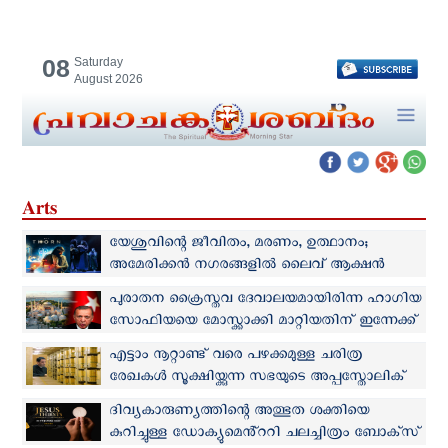
08
Saturday
August 2026
Arts
യേശുവിന്റെ ജീവിതം, മരണം, ഉത്ഥാനം;
അമേരിക്കന്‍ നഗരങ്ങളില്‍ ലൈവ് ആക്ഷൻ
തീയേറ്റർ പെർഫോമൻസ് ഒരുങ്ങുന്നു
പുരാതന ക്രൈസ്തവ ദേവാലയമായിരിന്ന ഹാഗിയ
സോഫിയയെ മോസ്ക്കാക്കി മാറ്റിയതിന് ഇന്നേക്ക്
നാലുവര്‍ഷം
എട്ടാം നൂറ്റാണ്ട് വരെ പഴക്കമുള്ള ചരിത്ര
രേഖകള്‍ സൂക്ഷിയ്ക്കുന്ന സഭയുടെ അപ്പസ്തോലിക്
ആർക്കൈവ്സിനെ ഫാ. റോക്കോ നയിക്കും
ദിവ്യകാരുണ്യത്തിന്റെ അത്ഭുത ശക്തിയെ
കുറിച്ചുള്ള ഡോക്യുമെൻ്ററി ചലച്ചിത്രം ബോക്‌സ്