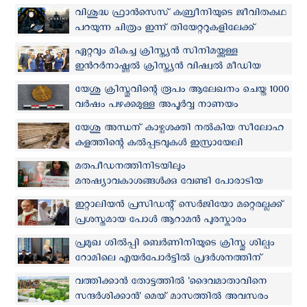
ഓഫീസിൽ വന്‍ ഹിറ്റ്
വിശുദ്ധ ഫ്രാൻസെസ് കബ്രീനിയുടെ ജീവിതകഥ
പറയുന്ന ചിത്രം ഇന്ന് തിയേറ്ററുകളിലേക്ക്
ഏറ്റവും മികച്ച ക്രിസ്ത‌്യൻ സിനിമയ്ക്കുള്ള
ഇന്‍റര്‍നാഷ്ണൽ ക്രിസ്ത്യൻ വിഷ്വൽ മീഡിയ
അവാര്‍ഡ് 'ദ ഫേസ് ഓഫ് ദ ഫേസ്‌ലെസ്'ന്
യേശു ക്രിസ്തുവിന്റെ രൂപം ആലേഖനം ചെയ്ത 1000
വര്‍ഷം പഴക്കമുള്ള അപൂര്‍വ്വ നാണയം
നോര്‍വേയില്‍ കണ്ടെത്തി
യേശു അന്ധന് കാഴ്ചശക്തി നല്‍കിയ സീലോഹ
കുളത്തിന്റെ കല്‍പ്പടവുകള്‍ ഇസ്രായേലി
ഗവേഷകര്‍ കണ്ടെത്തി
മതപീഡനത്തിനിടയിലും
മനുഷ്യാവകാശങ്ങള്‍ക്കു വേണ്ടി പോരാടിയ
ഇറാനി ക്രിസ്ത്യന്‍ വനിതക്ക് ജര്‍മ്മന്‍ പുരസ്കാരം
ഇറ്റാലിയന്‍ പ്രസിഡന്റ് സെര്‍ജിയോ മറ്റെരല്ലക്ക്
പ്രശസ്തമായ പോള്‍ ആറാമന്‍ പുരസ്കാരം
പ്രമുഖ ശില്‍പ്പി ബെർണിനിയുടെ ക്രിസ്തു ശില്പം
റോമിലെ എയർപോർട്ടിൽ പ്രദർശനത്തിന്
വത്തിക്കാൻ തോട്ടത്തിൽ 'ദൈവമാതാവിനെ
സന്ദർശിക്കാൻ' മെയ് മാസത്തില്‍ അവസരം