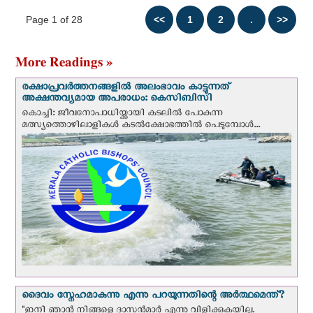
Page 1 of 28
More Readings »
രക്ഷാപ്രവര്‍ത്തനങ്ങളില്‍ അലംഭാവം കാട്ടുന്നത്
അക്ഷന്തവ്യമായ അപരാധം: കെസിബിസി
കൊച്ചി: ജീവനോപാധിയ്ക്കായി കടലില്‍ പോകുന്ന
മത്സ്യത്തൊഴിലാളികള്‍ കടല്‍ക്ഷോഭത്തില്‍ പെടുമ്പോള്‍...
ദൈവം സ്നേഹമാകുന്നു എന്നു പറയുന്നതിന്റെ അർത്ഥമെന്ത്?
"ഇനി ഞാന്‍ നിങ്ങളെ ദാസന്‍മാര്‍ എന്നു വിളിക്കുകയില്ല.