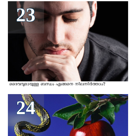
23
ദൈവവുമായുള്ള ബന്ധം എങ്ങനെ നിലനിര്‍ത്താം?
24