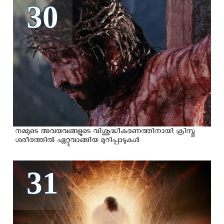
30
നമ്മുടെ അവയവങ്ങളുടെ വിശുദ്ധീകരണത്തിനായി ക്രിസ്തു
ശരീരത്തില്‍ ഏറ്റുവാങ്ങിയ മുറിപ്പാടുകള്‍
31