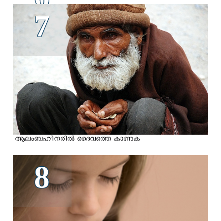
7
ആലംബഹീനരില്‍ ദൈവത്തെ കാണുക
8