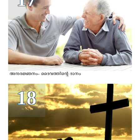
അനുരജ്ഞനം- ദൈവത്തിന്റെ ദാനം
18