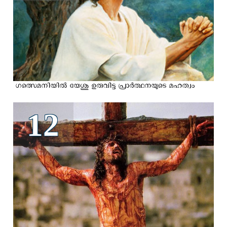
ഗത്സെമനിയില്‍ യേശു ഉരുവിട്ട പ്രാർത്ഥനയുടെ മഹത്വം
12