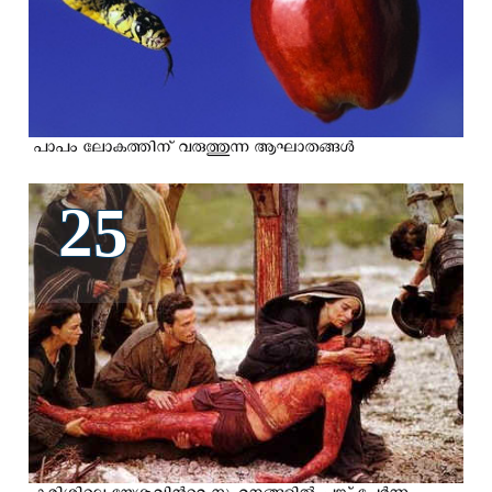
പാപം ലോകത്തിന് വരുത്തുന്ന ആഘാതങ്ങള്‍
25