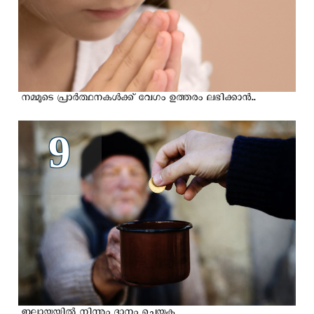
നമ്മുടെ പ്രാര്‍ത്ഥനകള്‍ക്ക് വേഗം ഉത്തരം ലഭിക്കാന്‍..
9