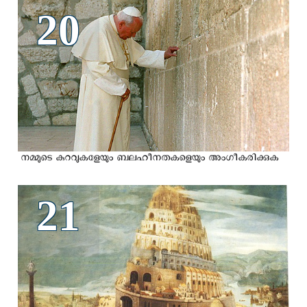
20
നമ്മുടെ കുറവുകളേയും ബലഹീനതകളെയും അംഗീകരിക്കുക
21