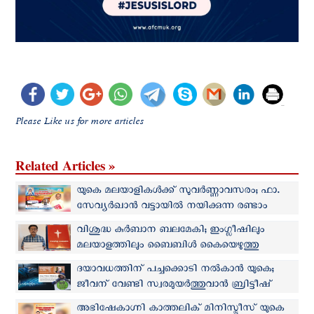
Please Like us for more articles
Related Articles »
യു‌കെ‌ മലയാളികള്‍ക്ക് സുവര്‍ണ്ണാവസരം; ഫാ.
സേവ്യര്‍ഖാന്‍ വട്ടായില്‍ നയിക്കുന്ന രണ്ടാം
ശനിയാഴ്ച്ച ബൈബിൾ കൺവെൻഷൻ മെയ്
വിശുദ്ധ കുര്‍ബാന ബലമേകി; ഇംഗ്ലീഷിലും
10ന്
മലയാളത്തിലും ബൈബിള്‍ കൈയെഴുത്തു
പ്രതിയുമായി യു‌കെ മലയാളി
ദയാവധത്തിന് പച്ചക്കൊടി നല്‍കാന്‍ യു‌കെ;
ജീവന് വേണ്ടി സ്വരമുയര്‍ത്തുവാന്‍ ബ്രിട്ടീഷ്
മലയാളികള്‍ക്ക് ഇടയില്‍ ആഹ്വാനം
അഭിഷേകാഗ്നി കാത്തലിക് മിനിസ്ട്രീസ് യു‌കെ‌