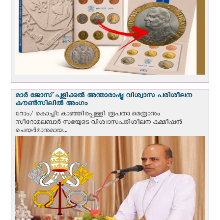
മാർ ജോസ് പുളിക്കൽ അന്താരാഷ്ട്ര വിശ്വാസ പരിശീലന
കൗൺസിലിൽ അംഗം
റോം/ കൊച്ചി: കാഞ്ഞിരപ്പള്ളി രൂപതാ മെത്രാനും
സീറോമലബാർ സഭയുടെ വിശ്വാസപരിശീലന കമ്മീഷൻ
ചെയർമാനുമായ...