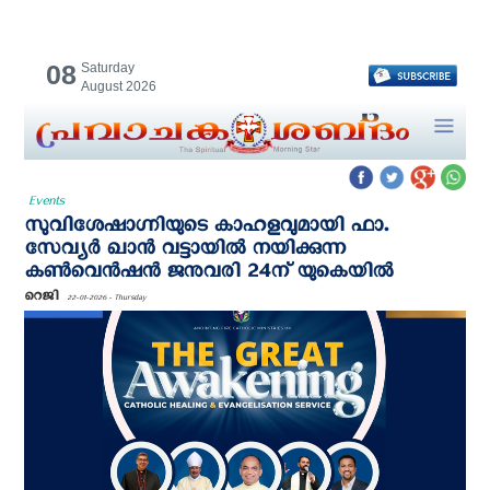
08
Saturday
August 2026
Events
സുവിശേഷാഗ്നിയുടെ കാഹളവുമായി ഫാ.
സേവ്യർ ഖാൻ വട്ടായിൽ നയിക്കുന്ന
കണ്‍വെന്‍ഷന്‍ ജനുവരി 24ന് യു‌കെയില്‍
റെജി
22-01-2026 - Thursday