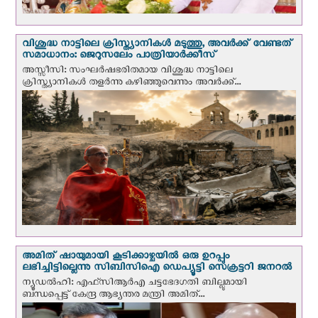
വിശുദ്ധ നാട്ടിലെ ക്രിസ്ത്യാനികൾ മടുത്തു, അവർക്ക് വേണ്ടത്
സമാധാനം: ജെറുസലേം പാത്രിയാര്‍ക്കീസ്
അസ്സീസി: സംഘര്‍ഷഭരിതമായ വിശുദ്ധ നാട്ടിലെ
ക്രിസ്ത്യാനികൾ തളര്‍ന്നു കഴിഞ്ഞുവെന്നും അവർക്ക്...
അമിത് ഷായുമായി കൂടിക്കാഴ്ചയില്‍ ഒരു ഉറപ്പും
ലഭിച്ചിട്ടില്ലെന്നു സിബിസിഐ ഡെപ്യൂട്ടി സെക്രട്ടറി ജനറല്‍
ന്യൂഡല്‍ഹി: എഫ്‌സിആര്‍എ ചട്ടഭേദഗതി ബില്ലുമായി
ബന്ധപ്പെട്ട് കേന്ദ്ര ആഭ്യന്തര മന്ത്രി അമിത്...