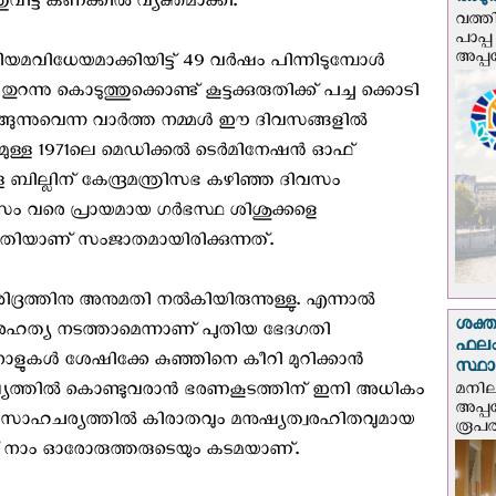
അടുത്
ുവിട്ട കണക്കില്‍ വ്യക്തമാക്കി.
വത്തി
പാപ്പ
അപ്പ
ിയമവിധേയമാക്കിയിട്ട് 49 വര്‍ഷം പിന്നിടുമ്പോള്‍
ന്നു കൊടുത്തുക്കൊണ്ട് കൂട്ടക്കുരുതിക്ക് പച്ച ക്കൊടി
ങുന്നുവെന്ന വാര്‍ത്ത നമ്മള്‍ ഈ ദിവസങ്ങളില്‍
ുള്ള 1971ലെ മെഡിക്കല്‍ ടെര്‍മിനേഷന്‍ ഓഫ്
ള ബില്ലിന് കേന്ദ്രമന്ത്രിസഭ കഴിഞ്ഞ ദിവസം
വരെ പ്രായമായ ഗര്‍ഭസ്ഥ ശിശുക്കളെ
തിയാണ് സംജാതമായിരിക്കുന്നത്.
്രത്തിനു അനുമതി നൽകിയിരുന്നുള്ളു. എന്നാല്‍
ശക്ത
നരഹത്യ നടത്താമെന്നാണ് പുതിയ ഭേദഗതി
ഫലം
ക് നാളുകള്‍ ശേഷിക്കേ കുഞ്ഞിനെ കീറി മുറിക്കാന്‍
സ്ഥ
്യത്തില്‍ കൊണ്ടുവരാന്‍ ഭരണകൂടത്തിന് ഇനി അധികം
മനില
അപ്പ
സാഹചര്യത്തില്‍ കിരാതവും മനുഷ്യത്വരഹിതവുമായ
രൂപത
് നാം ഓരോരുത്തരുടെയും കടമയാണ്.