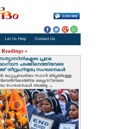
Let Us Help
Contact Us
 Readings »
സന്യാസിനികളുടെ പ്രഥമ
വാഗ്‌ദാന ചടങ്ങിനെത്തിയവരെ
ഞ് തീവ്രഹിന്ദുത്വ സംഘടനകള്‍
: മധ്യപ്രദേശിലെ സാഗർ ജില്ലയിലുള്ള
െന്‍റിലെത്തിയ ക്രൈസ്‌തവരെ
ദുത്വ സംഘടനകൾ തടഞ്ഞു. ...