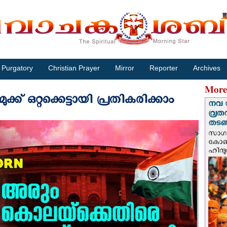
Purgatory
Christian Prayer
Mirror
Reporter
Archives
More
്ക് ഒറ്റക്കെട്ടായി പ്രതികരിക്കാം
നവ 
വ്രത
തടഞ്
സാഗർ
കോൺവ
ഹിന്