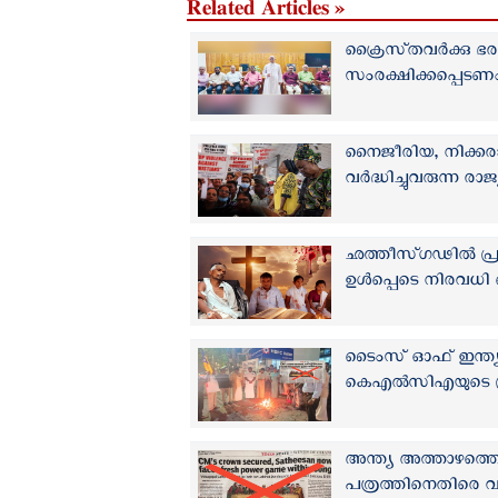
Related Articles »
ക്രൈസ്‌തവർക്കു
സംരക്ഷിക്കപ്പെടണ
നൈജീരിയ, നിക്കരാഗ
വർദ്ധിച്ചുവരുന്ന രാജ
ഛത്തീസ്ഗഢിൽ പ്രാർത
ഉള്‍പ്പെടെ നിരവധി ക
ടൈംസ് ഓഫ് ഇന്ത്യ 
കെഎല്‍സിഎയുടെ 
അന്ത്യ അത്താഴത്ത
പത്രത്തിനെതിരെ 