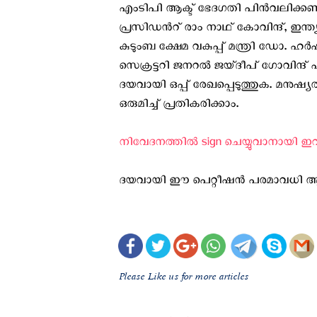
എം‌ടി‌പി ആക്ട് ഭേദഗതി പിന്‍വലിക്കണമെ
പ്രസിഡന്‍റ് രാം നാഥ് കോവിന്ദ്, ഇന്ത്യ
കുടുംബ ക്ഷേമ വകുപ്പ് മന്ത്രി ഡോ. ഹര
സെക്രട്ടറി ജനറല്‍ ജയ്ദീപ് ഗോവിന്ദ് എന
ദയവായി ഒപ്പ് രേഖപ്പെടുത്തുക. മനുഷ
ഒരുമിച്ച് പ്രതികരിക്കാം.
നിവേദനത്തിൽ sign ചെയ്യുവാനായി ഇവിടെ
ദയവായി ഈ പെറ്റീഷന്‍ പരമാവധി ആളുകള
Please Like us for more articles