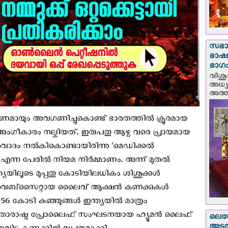
സഭാ
ഭാഷ്യ
ഭാഗം
വിശു
അധ്യ
അത്തി
്‍ണമായും അവഗണിച്ചുകൊണ്ട് ഭാരതത്തില്‍ ക്രൂരമായ
അംഗീകാരം നല്കിയത്. ഇരുപതു ആഴ്ച വരെ പ്രായമായ
അനുവാദം നൽകികൊണ്ടായിരിന്നു 'മെഡിക്കൽ
ന്ന പേരില്‍ നിയമ നിര്‍മ്മാണം. അന്ന് മുതല്‍
യയിലൂടെ മുപ്പതു കോടിയിലധികം ശിശുക്കള്‍
െെഫ് വെബ്സൈറ്റായ ലെെെവ് ആക്ഷൻ കണക്കുകള്‍
1.56 കോടി കുഞ്ഞുങ്ങള്‍ ഇന്ത്യയില്‍ മാത്രം
 അന്താരാഷ്ട്ര പ്രോലൈഫ് സംഘടനയായ ഹ്യൂമന്‍ ലൈഫ്
ലെയോ