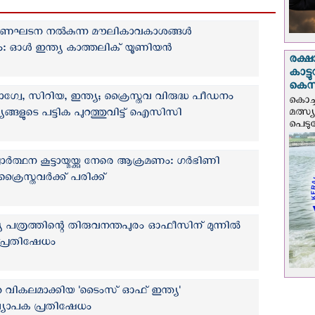
 ഭരണഘടന നൽകുന്ന മൗലികാവകാശങ്ങൾ
ം: ഓൾ ഇന്ത്യ കാത്തലിക് യൂണിയൻ
രക്ഷ
കാട്
കെസ
്വേ, സിറിയ, ഇന്ത്യ; ക്രൈസ്തവ വിരുദ്ധ പീഡനം
കൊച്
്യങ്ങളുടെ പട്ടിക പുറത്തുവിട്ട് ഐ‌സി‌സി
മത്സ്
പെടുമ്
്ഥന കൂട്ടായ്മയ്ക്കു നേരെ ആക്രമണം: ഗര്‍ഭിണി
്രൈസ്തവര്‍ക്ക് പരിക്ക്
പത്രത്തിന്റെ തിരുവനന്തപുരം ഓഫീസിന് മുന്നില്‍
പ്രതിഷേധം
െ വികലമാക്കിയ 'ടൈംസ് ഓഫ് ഇന്ത്യ'
വ്യാപക പ്രതിഷേധം