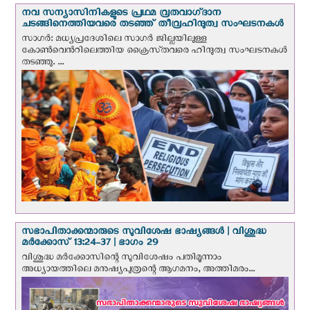
നവ സന്യാസിനികളുടെ പ്രഥമ വ്രതവാഗ്‌ദാന
ചടങ്ങിനെത്തിയവരെ തടഞ്ഞ് തീവ്രഹിന്ദുത്വ സംഘടനകള്‍
സാഗർ: മധ്യപ്രദേശിലെ സാഗർ ജില്ലയിലുള്ള
കോൺവെന്‍റിലെത്തിയ ക്രൈസ്‌തവരെ ഹിന്ദുത്വ സംഘടനകൾ
തടഞ്ഞു. ...
സഭാപിതാക്കന്മാരുടെ സുവിശേഷ ഭാഷ്യങ്ങള്‍ | വിശുദ്ധ
മര്‍ക്കോസ് 13:24-37 | ഭാഗം 29
വിശുദ്ധ മര്‍ക്കോസിന്റെ സുവിശേഷം പതിമൂന്നാം
അധ്യായത്തിലെ മനുഷ്യപുത്രന്റെ ആഗമനം, അത്തിമരം...