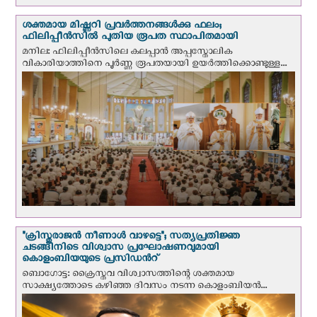
ശക്തമായ മിഷ്ണറി പ്രവർത്തനങ്ങൾക്കു ഫലം;
ഫിലിപ്പീൻസിൽ പുതിയ രൂപത സ്ഥാപിതമായി
മനില: ഫിലിപ്പീൻസിലെ കലപ്പാൻ അപ്പസ്തോലിക
വികാരിയാത്തിനെ പൂർണ്ണ രൂപതയായി ഉയർത്തിക്കൊണ്ടുള്ള...
"ക്രിസ്തുരാജന്‍ നീണാള്‍ വാഴട്ടെ"; സത്യപ്രതിജ്ഞ
ചടങ്ങിനിടെ വിശ്വാസ പ്രഘോഷണവുമായി
കൊളംബിയയുടെ പ്രസിഡന്‍റ്
ബൊഗോട്ട: ക്രൈസ്തവ വിശ്വാസത്തിന്റെ ശക്തമായ
സാക്ഷ്യത്തോടെ കഴിഞ്ഞ ദിവസം നടന്ന കൊളംബിയന്‍...