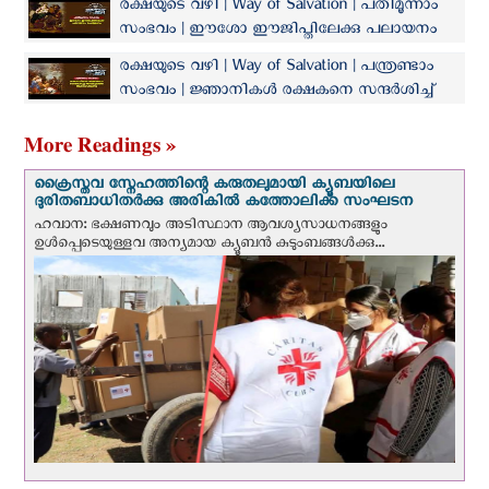
രക്ഷയുടെ വഴി | Way of Salvation | പതിമൂന്നാം
വളരുന്നു
സംഭവം | ഈശോ ഈജിപ്തിലേക്കു പലായനം
ചെയ്യുന്നു
രക്ഷയുടെ വഴി | Way of Salvation | പന്ത്രണ്ടാം
സംഭവം | ജ്ഞാനികൾ രക്ഷകനെ സന്ദർശിച്ച്
അവിടുത്തെ ആരാധിക്കുന്നു
More Readings »
ക്രൈസ്തവ സ്നേഹത്തിന്റെ കരുതലുമായി ക്യൂബയിലെ
ദുരിതബാധിതർക്കു അരികിൽ കത്തോലിക്ക സംഘടന
ഹവാന: ഭക്ഷണവും അടിസ്ഥാന ആവശ്യസാധനങ്ങളും
ഉള്‍പ്പെടെയുള്ളവ അന്യമായ ക്യൂബൻ കുടുംബങ്ങൾക്കു...