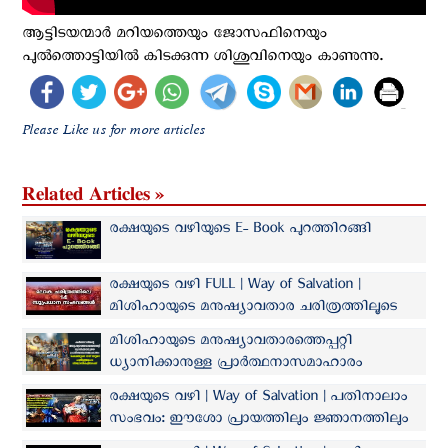
ആട്ടിടയന്മാർ മറിയത്തെയും ജോസഫിനെയും
പുൽത്തൊട്ടിയിൽ കിടക്കുന്ന ശിശുവിനെയും കാണുന്നു.
Please Like us for more articles
Related Articles »
രക്ഷയുടെ വഴിയുടെ E- Book പുറത്തിറങ്ങി
രക്ഷയുടെ വഴി FULL | Way of Salvation |
മിശിഹായുടെ മനുഷ്യാവതാര ചരിത്രത്തിലൂടെ
ഒരു പ്രാർത്ഥനായാത്ര
മിശിഹായുടെ മനുഷ്യാവതാരത്തെപ്പറ്റി
ധ്യാനിക്കാനുള്ള പ്രാർത്ഥനാസമാഹാരം
'രക്ഷയുടെ വഴി'യുടെ പൂര്‍ണ്ണരൂപം
രക്ഷയുടെ വഴി | Way of Salvation | പതിനാലാം
വിശ്വാസികളിലേക്ക്
സംഭവം: ഈശോ പ്രായത്തിലും ജ്ഞാനത്തിലും
ദൈവത്തിന്റെയും മനുഷ്യരുടെയും പ്രീതിയിലും