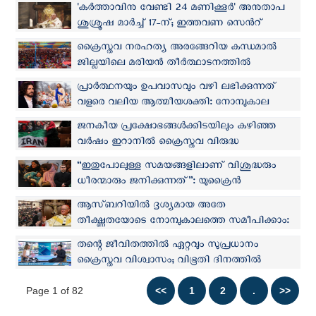
പ്രസിഡന്റ് കാറ്റലിൻ നോവാക്ക്
'കര്‍ത്താവിനു വേണ്ടി 24 മണിക്കൂര്‍' അനുതാപ
ശുശ്രൂഷ മാര്‍ച്ച് 17-ന്; ഇത്തവണ സെന്‍റ്
പീറ്റേഴ്സ് ബസിലിക്കക്കു പകരം ഇടവകയില്‍
ക്രൈസ്തവ നരഹത്യ അരങ്ങേറിയ കന്ധമാല്‍
ജില്ലയിലെ മരിയന്‍ തീര്‍ത്ഥാടനത്തില്‍
പങ്കെടുത്തത് അരലക്ഷത്തോളം വിശ്വാസികള്‍
പ്രാര്‍ത്ഥനയും ഉപവാസവും വഴി ലഭിക്കുന്നത്
വളരെ വലിയ ആത്മീയശക്തി: നോമ്പുകാല
ചിന്തകളുമായി 'ചോസണിലെ ഈശോ'
ജനകീയ പ്രക്ഷോഭങ്ങള്‍ക്കിടയിലും കഴിഞ്ഞ
വര്‍ഷം ഇറാനില്‍ ക്രൈസ്തവ വിരുദ്ധ
മതപീഡനങ്ങളില്‍ വര്‍ദ്ധനവ്
“ഇതുപോലുള്ള സമയങ്ങളിലാണ് വിശുദ്ധരും
ധീരന്മാരും ജനിക്കുന്നത്”: യുക്രൈന്‍
വൈദികന്റെ വാക്കുകള്‍ ശ്രദ്ധ നേടുന്നു
ആസ്ബറിയില്‍ ദൃശ്യമായ അതേ
തീക്ഷ്ണതയോടെ നോമ്പുകാലത്തെ സമീപിക്കാം:
കര്‍ദ്ദിനാള്‍ തിമോത്തി ഡോളന്‍
തന്റെ ജീവിതത്തിൽ ഏറ്റവും സുപ്രധാനം
ക്രൈസ്തവ വിശ്വാസം; വിഭൂതി ദിനത്തില്‍
നെറ്റിയില്‍ കുരിശ് വരച്ച് ഹോളിവുഡ് താരം
Page 1 of 82
മാർക്ക് വാൽബെർഗിന്റെ അഭിമുഖം