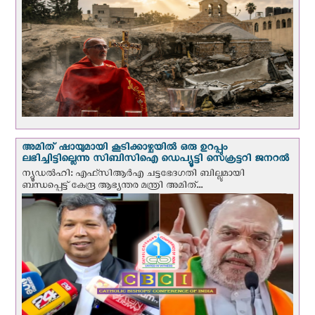
അമിത് ഷായുമായി കൂടിക്കാഴ്ചയില്‍ ഒരു ഉറപ്പും
ലഭിച്ചിട്ടില്ലെന്നു സിബിസിഐ ഡെപ്യൂട്ടി സെക്രട്ടറി ജനറല്‍
ന്യൂഡല്‍ഹി: എഫ്‌സിആര്‍എ ചട്ടഭേദഗതി ബില്ലുമായി
ബന്ധപ്പെട്ട് കേന്ദ്ര ആഭ്യന്തര മന്ത്രി അമിത്...