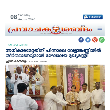
08
Saturday
August 2026
Faith And Reason
അധികാരമേറ്റതിന് പിന്നാലെ വേളാങ്കണ്ണിയില്‍
തീര്‍ത്ഥാടനവുമായി മേഘാലയ മുഖ്യമന്ത്രി
പ്രവാചകശബ്ദം
16-03-2023 - Thursday