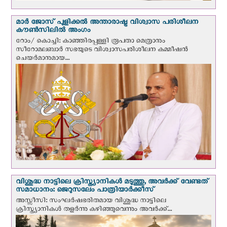
മാർ ജോസ് പുളിക്കൽ അന്താരാഷ്ട്ര വിശ്വാസ പരിശീലന
കൗൺസിലിൽ അംഗം
റോം/ കൊച്ചി: കാഞ്ഞിരപ്പള്ളി രൂപതാ മെത്രാനും
സീറോമലബാർ സഭയുടെ വിശ്വാസപരിശീലന കമ്മീഷൻ
ചെയർമാനുമായ...
വിശുദ്ധ നാട്ടിലെ ക്രിസ്ത്യാനികൾ മടുത്തു, അവർക്ക് വേണ്ടത്
സമാധാനം: ജെറുസലേം പാത്രിയാര്‍ക്കീസ്
അസ്സീസി: സംഘര്‍ഷഭരിതമായ വിശുദ്ധ നാട്ടിലെ
ക്രിസ്ത്യാനികൾ തളര്‍ന്നു കഴിഞ്ഞുവെന്നും അവർക്ക്...