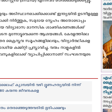
രണ്ട
റ്റിൻ (മീഡിയ) എന്നിവര്‍ തെരഞ്ഞെടുക്കപ്പെട്ടു.
കണ്ട
വാര്
വിശുദ
യും അടിസ്ഥാനമാക്കിക്കൊണ്ട് ഇന്ത്യയിൽ ഉടനീളമുള്ള
വചന.
തരാക്കി നിർത്തുക, സമുദായ സ്നേഹം അതോടൊപ്പം
രീയ വിദ്യാഭാസ മാനസിക ശാക്തികരണങ്ങൾക്ക്
 മുന്നോട്ടുവെക്കുന്ന ആശയങ്ങൾ. കേരളത്തിലെ
ഇതര ക്രൈസ്തവ സമൂഹങ്ങളിലെയും, വിദ്യാർത്ഥികളെ
 കമ്മിറ്റി പ്രസ്താവിച്ചു. വരും നാളുകളില്‍
്പസുകളിലേക്ക് വ്യാപിപ്പിക്കാനാണ് സംഘടനയുടെ
എഫ്‌
ക്രൈ
ാലൈഫ് ക്യാമ്പയിന്‍ വഴി ഭ്രൂണഹത്യയില്‍ നിന്ന്
ആക്
680 കുരുന്നു ജീവനുകളെ
റിപ്
വാഷിം
നടപ്
ക്രൈ
ം തെരഞ്ഞെടുത്തവരിൽ ഭൂരിപക്ഷവും