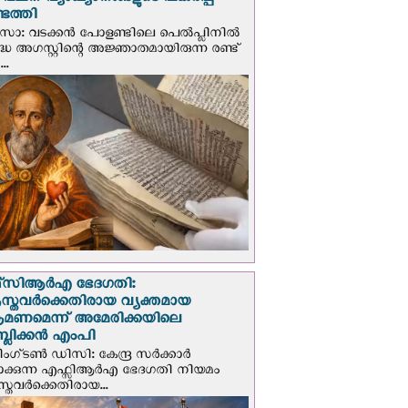
് വചന വ്യാഖ്യാനങ്ങളുടെ പകര്‍പ്പ്
െത്തി
‍സോ: വടക്കൻ പോളണ്ടിലെ പെൽപ്ലിനില്‍
്ധ അഗസ്റ്റിന്റെ അജ്ഞാതമായിരുന്ന രണ്ട്
..
സി‌ആര്‍‌എ ഭേദഗതി:
സ്തവർക്കെതിരായ വ്യക്തമായ
രമണമെന്ന് അമേരിക്കയിലെ
പബ്ലിക്കൻ എംപി
ഗ്ടണ്‍ ഡി‌സി: കേന്ദ്ര സർക്കാർ
പാക്കുന്ന എഫ്സിആർഎ ഭേദഗതി നിയമം
സ്തവർക്കെതിരായ...