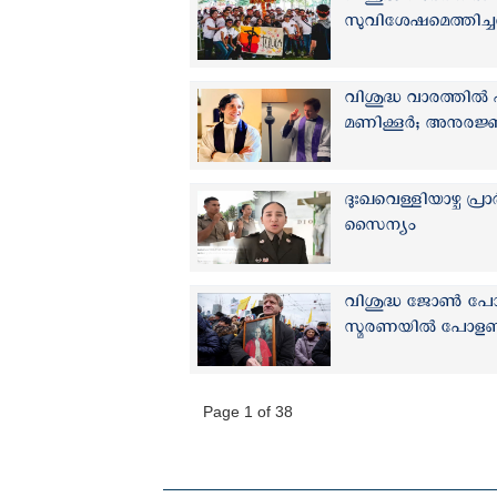
സുവിശേഷമെത്തിച്ച
വിശുദ്ധ വാരത്തില്‍
മണിക്കൂര്‍; അനുരജ്ഞ
ദുഃഖവെള്ളിയാഴ്ച പ്
സൈന്യം
വിശുദ്ധ ജോണ്‍ പോൾ
സ്മരണയില്‍ പോളണ
Page 1 of 38