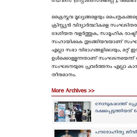
ഡേവിസ് (സ്പോൺസർഷിപ്പ്), അഖില അഗസ്
ക്രൈസ്തവ മൂല്യങ്ങളെയും പൈതൃകങ്ങളെ
ക്രിസ്റ്റ്യൻ വിദ്യാർത്ഥികളെ സംഘടി
ദേശീയത വളർത്തുക, സാമൂഹിക രാഷ്ട്
സഹായിക്കുക തുടങ്ങിയവയാണ് സംഘടന
എല്ലാ സഭാ വിഭാഗങ്ങളിലെയും, മറ്റ് 
ഉൾക്കൊള്ളുന്നതാണ് സംഘടനയെന്ന് ദേശീയ
സംഘടനയുടെ പ്രവര്‍ത്തനം എല്ലാ കാമ
തീരുമാനം.
More Archives >>
നോമ്പുകാലത്ത് പ്രേ
രക്ഷപ്പെടുത്തിയത് 
പൗരോഹിത്യ ജീവിത