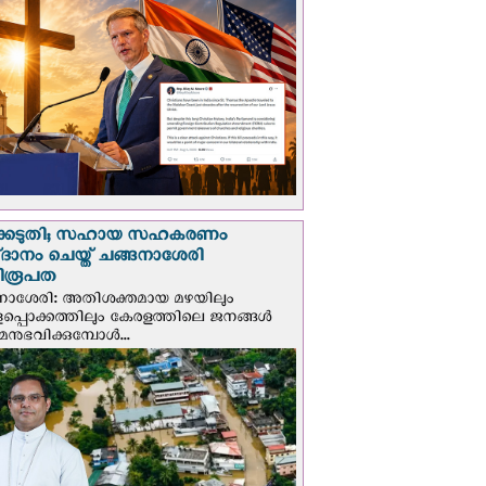
്കെടുതി; സഹായ സഹകരണം
‌ദാനം ചെയ്ത് ചങ്ങനാശേരി
ിരൂപത
നാശേരി: അതിശക്തമായ മഴയിലും
ളപ്പൊക്കത്തിലും കേരളത്തിലെ ജനങ്ങൾ
മനുഭവിക്കുമ്പോൾ...