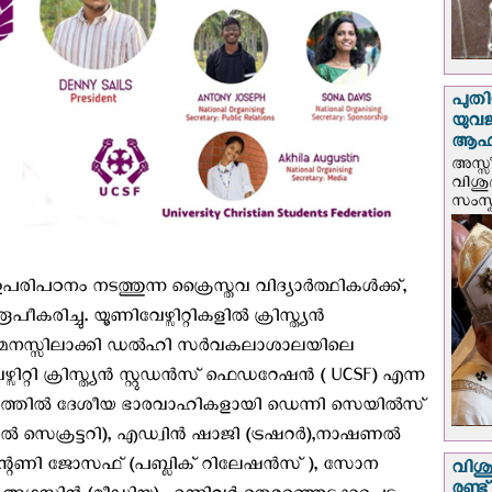
പുതി
യുവ
ആഹ്
അസ്സീ
വിശു
സംസ്ക
പരിപഠനം നടത്തുന്ന ക്രൈസ്തവ വിദ്യാർത്ഥികൾക്ക്,
കരിച്ചു. യൂണിവേഴ്സിറ്റികളില്‍ ക്രിസ്ത്യൻ
ു മനസ്സിലാക്കി ഡൽഹി സർവകലാശാലയിലെ
സിറ്റി ക്രിസ്ത്യൻ സ്റ്റുഡൻസ് ഫെഡറേഷൻ ( UCSF) എന്ന
ത്തില്‍ ദേശീയ ഭാരവാഹികളായി ഡെന്നി സെയിൽസ്
റൽ സെക്രട്ടറി), എഡ്വിൻ ഷാജി (ട്രഷറർ),നാഷണൽ
ന്റണി ജോസഫ് (പബ്ലിക് റിലേഷൻസ് ), സോന
വിശു