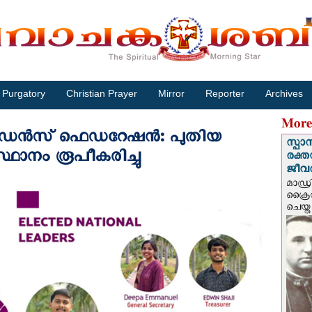
Purgatory
Christian Prayer
Mirror
Reporter
Archives
More
യൻ സ്റ്റുഡൻസ് ഫെഡറേഷൻ: പുതിയ
സ്പാ
സ്ഥാനം രൂപീകരിച്ചു
രക്ത
ജീവത
മാഡ്ര
ക്രൈ
ചെയ്ത