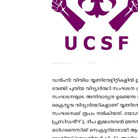
ഡൽഹി: വിവിധ യൂണിവേഴ്സിറ്റികളില്‍ ഉ
വേണ്ടി പുതിയ വിദ്യാര്‍ത്ഥി സംഘടന രൂപീ
സംഘടനയുടെ അനിവാര്യത ഉണ്ടെന്ന
ക്രൈസ്തവ വിദ്യാർത്ഥികളാണ് യൂണിവേഴ്
സംഘടനക്ക് രൂപം നല്‍കിയത്. യോഗ
(പ്രസിഡൻ്റ്), ദീപ ഇമ്മാനുവൽ (ജന
ഓർഗനൈസിങ് സെക്രട്ടറിമാരായി ആ