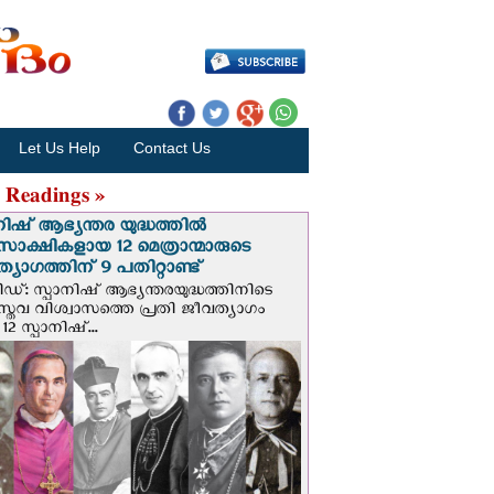
Let Us Help
Contact Us
 Readings »
നിഷ് ആഭ്യന്തര യുദ്ധത്തില്‍
സാക്ഷികളായ 12 മെത്രാന്മാരുടെ
്യാഗത്തിന് 9 പതിറ്റാണ്ട്
ിഡ്: സ്പാനിഷ് ആഭ്യന്തരയുദ്ധത്തിനിടെ
സ്തവ വിശ്വാസത്തെ പ്രതി ജീവത്യാഗം
 12 സ്പാനിഷ്...