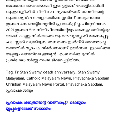
ലഭിച്ചിരുന്നില്ലെന്ന്​ പരാതി ഉയർന്നിരുന്നു. പിന്നീട്
ബോംബെ ഹൈക്കോടതി ഇടപ്പെട്ടാണ് ഹോ​ളി​ഫാ​മി​ലി
ആശുപത്രിയില്‍ ചികിത്സ ലഭ്യമാക്കിയത്. വൈദികന്റെ
ആരോഗ്യനില വഷളായതിനെ തുടര്‍ന്ന് അദ്ദേഹത്തെ
ജൂലൈ 4നു വെന്റിലേറ്ററില്‍ പ്രവേശിപ്പിച്ചു. പിറ്റേദിവസം
2021 ജൂലൈ 5നു നീതിപീഠത്തിന്റേയും ഭരണകൂടത്തിന്റേയും
ദയക്ക് കാത്തു നില്‍ക്കാതെ ആ മനുഷ്യസ്നേഹി മരണപ്പെട്ടു.
ഫാ. സ്റ്റാന്‍ സ്വാമിയുടെ മരണത്തെ തുടര്‍ന്ന്‍ അന്താരാഷ്ട്ര
തലത്തില്‍ വ്യാപക വിമര്‍ശനമാണ് ഉയര്‍ന്നത്. ഇക്കഴിഞ്ഞ
ആഴ്ചയും ലണ്ടനിലെ ഇന്ത്യന്‍ എംബസിക്ക് മുന്നില്‍
പ്രതിഷേധ ധര്‍ണ്ണ സംഘടിക്കപ്പെട്ടിരിന്നു.
Tag: Fr Stan Swamy death anniversary, Stan Swamy
Malayalam, Catholic Malayalam News, Pravachaka Sabdam
Christian Malayalam News Portal, Pravachaka Sabdam,
പ്രവാചകശബ്ദം
പ്രവാചക ശബ്ദത്തിന്റെ വാട്സാപ്പ്/ ടെലഗ്രാം
ഗ്രൂപ്പുകളിലേക്ക് സ്വാഗതം ‍