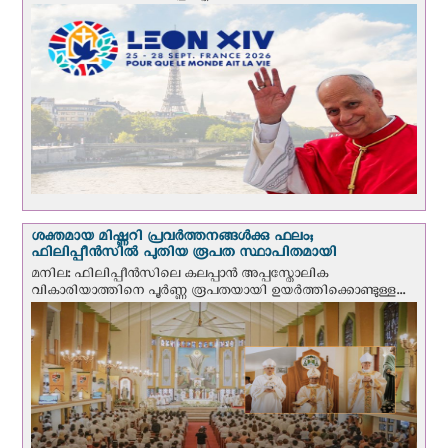
ശക്തമായ മിഷ്ണറി പ്രവർത്തനങ്ങൾക്കു ഫലം;
ഫിലിപ്പീൻസിൽ പുതിയ രൂപത സ്ഥാപിതമായി
മനില: ഫിലിപ്പീൻസിലെ കലപ്പാൻ അപ്പസ്തോലിക
വികാരിയാത്തിനെ പൂർണ്ണ രൂപതയായി ഉയർത്തിക്കൊണ്ടുള്ള...