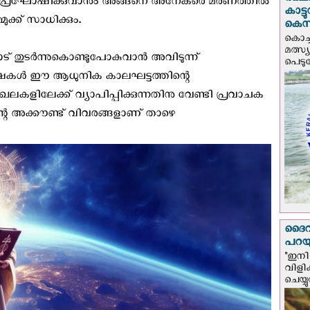
രക്ഷ
യി പ്രഘോഷിക്കുവാനും അങ്ങനെ അനേകരെ മരണത്തിൽ
കാട്
ുക്ക് സാധിക്കും.
കെസ
കൊച്
മത്സ്
ാരോട് തുടർന്നുകൊണ്ടുപോകുവാൻ അവിടുന്ന്
പെടുമ്
്രൂഷകൾ ഈ ആധുനിക കാലഘട്ടത്തിന്റെ
ലകളിലേക്ക് വ്യാപിപ്പിക്കുന്നതിനു വേണ്ടി പ്രവാചക
ിന്റെ അക്കൗണ്ട് വിവരങ്ങളാണ് താഴെ
ദൈവം
പറയു
"ഇനി 
വിളി
ചെയ്യ