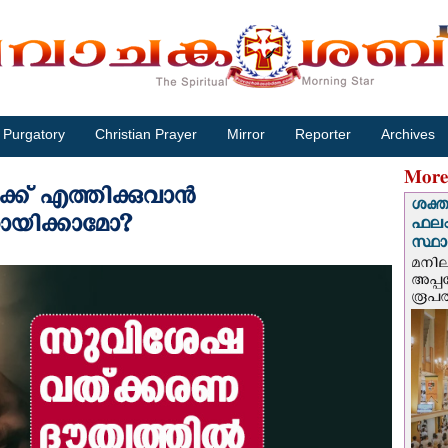
Purgatory
Christian Prayer
Mirror
Reporter
Archives
More
് എത്തിക്കുവാൻ
ശക്ത
ായിക്കാമോ?
ഫലം
സ്ഥ
മനില
അപ്പ
രൂപത