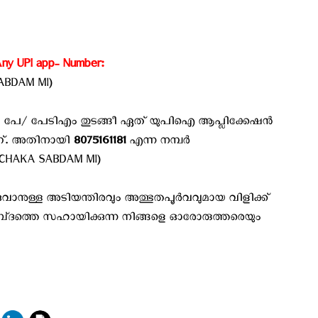
 UPI app- Number: ‍
ABDAM MI)
േ/ പേടിഎം തുടങ്ങീ ഏത് യു‌പി‌ഐ ആപ്ലിക്കേഷന്‍
ണ്. അതിനായി
8075161181
എന്ന നമ്പര്‍
ACHAKA SABDAM MI)
വാനുള്ള അടിയന്തിരവും അത്ഭുതപൂർവവുമായ വിളിക്ക്
‌ദത്തെ സഹായിക്കുന്ന നിങ്ങളെ ഓരോരുത്തരെയും