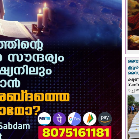
നൈജീ
കൂട്
സൈന്
കടു
സംസ്
മുപ്പ