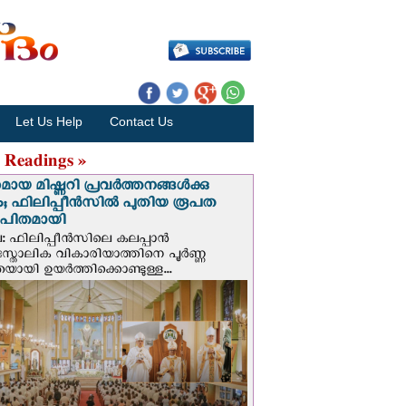
Let Us Help
Contact Us
 Readings »
മായ മിഷ്ണറി പ്രവർത്തനങ്ങൾക്കു
; ഫിലിപ്പീൻസിൽ പുതിയ രൂപത
ാപിതമായി
: ഫിലിപ്പീൻസിലെ കലപ്പാൻ
സ്തോലിക വികാരിയാത്തിനെ പൂർണ്ണ
യായി ഉയർത്തിക്കൊണ്ടുള്ള...