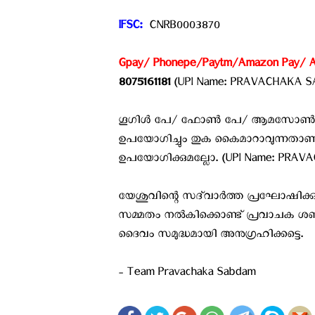
IFSC: ‍
CNRB0003870
Gpay/ Phonepe/Paytm/Amazon Pay/ Any
8075161181
(UPI Name: PRAVACHAKA S
ഗൂഗിള്‍ പേ/ ഫോണ്‍ പേ/ ആമസോണ്‍ പ
ഉപയോഗിച്ചും തുക കൈമാറാവുന്നതാ
ഉപയോഗിക്കുമല്ലോ. (UPI Name: PRAV
യേശുവിന്റെ സദ്‌വാർത്ത പ്രഘോഷിക്കു
സമ്മതം നൽകിക്കൊണ്ട് പ്രവാചക ശബ്
ദൈവം സമുദ്ധമായി അനുഗ്രഹിക്കട്ടെ.
- Team Pravachaka Sabdam