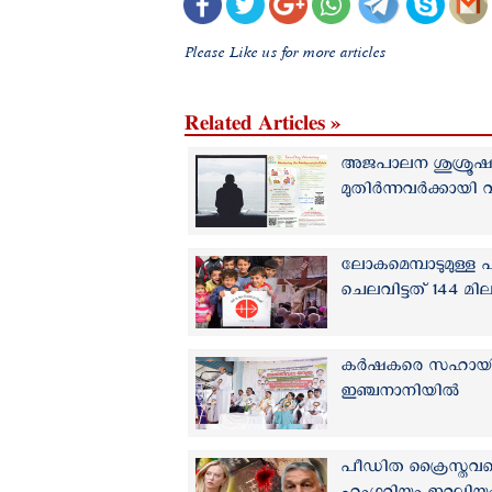
Please Like us for more articles
Related Articles »
അജപാലന ശുശ്രൂഷയ
മുതിര്‍ന്നവര്‍ക്കായി
ലോകമെമ്പാടുമുള്ള
ചെലവിട്ടത് 144 മില
കർഷകരെ സഹായിക്കാ
ഇഞ്ചനാനിയിൽ
പീഡിത ക്രൈസ്തവരെ