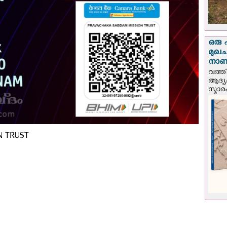
ഒരു 
മുഖച
നാണയ
വത്തി
ആദ്യമ
സ്മാര
N TRUST