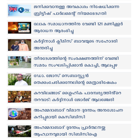
ജനിക്കുവാനുള്ള അവകാശം നിഷേധിക്കുന്ന
ബ്രിട്ടീഷ് പാർലമെന്റ് നിയമഭേദഗതി
നടപ്പിലാക്കരുത്: പ്രോലൈഫ് ഗ്ലോബൽ
ലോക സമാധാനത്തിനു വേണ്ടി 121 മണിക്കൂർ
ഫെലോഷിപ്
ആരാധന ആരംഭിച്ചു
കര്‍ദ്ദിനാള്‍ ക്ലീമിസ് ബാവയുടെ സഹോദരി
അന്തരിച്ചു
തീരദേശത്തിന്റെ സംരക്ഷണത്തിന് വേണ്ടി
സമരം സംഘടിപ്പിക്കാൻ കൊച്ചി, ആലപ്പുഴ
രൂപതകള്‍
ഡോ. ജോസ് സെബാസ്റ്റ്യൻ
തെക്കുംചേരിക്കുന്നേലിന്റെ മെത്രാഭിഷേകം
ജൂലൈ 12ന്
കുറവിലങ്ങാട് ശ്ലൈഹിക പാരമ്പര്യത്തിൻ്റെ
തറവാട്: കർദ്ദിനാൾ ജോർജ് ആലഞ്ചേരി
അഹമ്മദാബാദ് വിമാന ദുരന്തം; അനുശോചന
കുറിപ്പുമായി കെസിബിസി
അഹമ്മദാബാദ് ദുരന്തം; പ്രാര്‍ത്ഥനയ്ക്കു
ആഹ്വാനവുമായി സി‌ബി‌സി‌ഐ