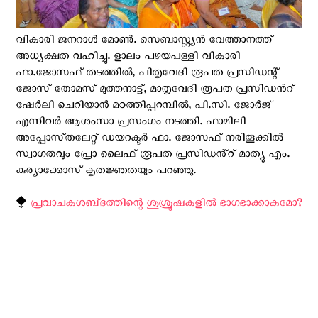
വികാരി ജനറാൾ മോൺ. സെബാസ്റ്റ്യൻ വേത്താനത്ത്
അധ്യക്ഷത വഹിച്ചു. ളാലം പഴയപള്ളി വികാരി
ഫാ.ജോസഫ് തടത്തിൽ, പിതൃവേദി രൂപത പ്രസിഡന്റ്
ജോസ് തോമസ് മുത്തനാട്ട്, മാതൃവേദി രൂപത പ്രസിഡന്‍റ്
ഷേർലി ചെറിയാൻ മഠത്തിപ്പറമ്പിൽ, പി.സി. ജോർജ്
എന്നിവർ ആശംസാ പ്രസംഗം നടത്തി. ഫാമിലി
അപ്പോസ്‌തലേറ്റ് ഡയറക്ടർ ഫാ. ജോസഫ് നരിതൂക്കിൽ
സ്വാഗതവും പ്രോ ലൈഫ് രൂപത പ്രസിഡൻ്റ് മാത്യു എം.
കുര്യാക്കോസ് കൃതജ്ഞതയും പറഞ്ഞു.
⧪
പ്രവാചകശബ്‌ദത്തിന്റെ ശുശ്രൂഷകളില്‍ ഭാഗഭാക്കാകുമോ?