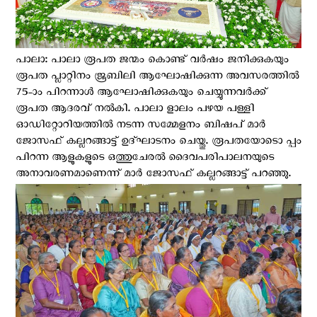
പാലാ: പാലാ രൂപത ജന്മം കൊണ്ട് വർഷം ജനിക്കുകയും
രൂപത പ്ലാറ്റിനം ജൂബിലി ആഘോഷിക്കുന്ന അവസരത്തിൽ
75-ാം പിറന്നാൾ ആഘോഷിക്കുകയും ചെയ്യുന്നവർക്ക്
രൂപത ആദരവ് നൽകി. പാലാ ളാലം പഴയ പള്ളി
ഓഡിറ്റോറിയത്തിൽ നടന്ന സമ്മേളനം ബിഷപ് മാർ
ജോസഫ് കല്ലറങ്ങാട്ട് ഉദ്ഘാടനം ചെയ്തു‌. രൂപതയോടൊ പ്പം
പിറന്ന ആളുകളുടെ ഒത്തുചേരൽ ദൈവപരിപാലനയുടെ
അനാവരണമാണെന്ന് മാർ ജോസഫ് കല്ലറങ്ങാട്ട് പറഞ്ഞു.