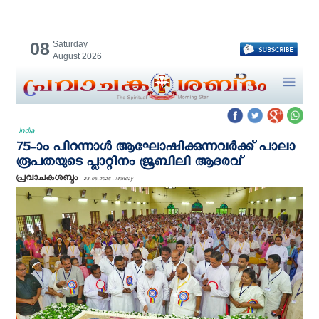
08
Saturday
August 2026
India
75-ാം പിറന്നാൾ ആഘോഷിക്കുന്നവര്‍ക്ക് പാലാ
രൂപതയുടെ പ്ലാറ്റിനം ജൂബിലി ആദരവ്
പ്രവാചകശബ്ദം
23-06-2025 - Monday