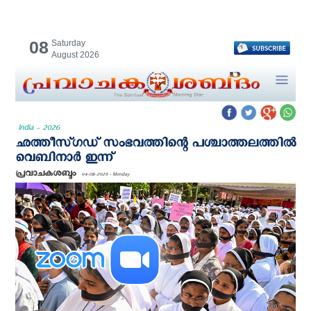
08
Saturday
August 2026
India - 2026
ഛത്തീസ്‌ഗഡ് സംഭവത്തിന്റെ പശ്ചാത്തലത്തിൽ
വെബിനാര്‍ ഇന്ന്
പ്രവാചകശബ്ദം
04-08-2025 - Monday