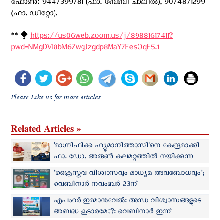
ഫോൺ: 9447399781 (ഫാ. ബേബി ചാലിൽ), 9074871299
(ഫാ. ഡിറ്റോ).
** ⧪
https://us06web.zoom.us/j/89881617411?
pwd=NMgDVl8bM6ZwgJzgdp8MaY7EesOqF5.1 ‍
Please Like us for more articles
Related Articles »
'മാഗ്നിഫിക്ക ഹ്യൂമാനിത്താസി'നെ കേന്ദ്രമാക്കി
ഫാ. ഡോ. അരുണ്‍ കലമറ്റത്തില്‍ നയിക്കുന്ന
വെബിനാര്‍ ഇന്ന്
"ക്രൈസ്തവ വിശ്വാസവും മാധ്യമ അവബോധവും";
വെബിനാർ നവംബർ 23ന്
എപംറർ ഇമ്മാനുവേൽ: അന്ധ വിശ്വാസങ്ങളുടെ
അബദ്ധ കൂടാരമോ?: വെബിനാർ ഇന്ന്