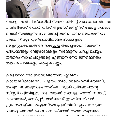
കൊച്ചി: ഛത്തീസ്‌ഗഡിൽ സംഭവത്തിന്റെ പശ്ചാത്തലത്തിൽ
റിലീജിയസ് ഫോർ പീസ് ആൻഡ് ജസ്റ്റീസ് കേരള ഫോറം
വെബ് സമ്മേളനം സംഘടിപ്പിക്കുന്നു. ഇന്നു വൈകുന്നേരം
അഞ്ചിന് സും പ്ലാറ്റ്ഫോമിലാണു സമ്മേളനം.
ക്രൈസ്തവർക്കെതിരേ രാജ്യത്തു തുടർച്ചയായി നടക്കുന്ന
പീഡനങ്ങളും വേട്ടയാടലുകളും സമ്മേളനം ചർച്ച ചെയ്യും.
ഇത്തരം സാഹചര്യങ്ങളെ എങ്ങനെ നേരിടണമെന്നതും
നയപരിപാടികളും ചർച്ച ചെയ്യും.
കർദ്ദിനാൾ മാർ ബസേലിയോസ് ക്ലീമിസ്
കാതോലിക്കാബാവ, പാളയം ഇമാം സുഹൈബി മൗലവി,
ആലുവ അദ്വൈതാശ്രമത്തിലെ സ്വാമി ധർമചൈതന്യ,
സിസ്റ്റർ പ്രീതിയുടെ സഹോദരൻ ബൈജു, ഛത്തീസ്ഗഡ്,
കാണ്ഡമാൽ, മണിപ്പുർ, ജാർഖണ്ഡ് തുടങ്ങിയ മിഷൻ
പ്രദേശങ്ങളിലെ ക്രൈസ്‌തവ പ്രതിനിധികളും പങ്കെടുക്കും.
പങ്കെടുക്കുന്നവർക്കും സംസാരിക്കാൻ അവസരമുണ്ടാകും.