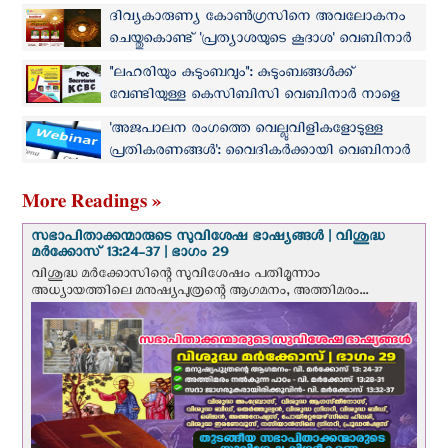
ദിവ്യകാരുണ്യ കോണ്‍ഗ്രസിനെ അവലോകനം
ചെയ്തുകൊണ്ട് 'പ്രത്യാശയുടെ കൂദാശ' വെബിനാര്‍
നാളെ
"ലഹരിയും കുടുംബവും": കുടുംബങ്ങൾക്ക്
വേണ്ടിയുള്ള കെ‌സി‌ബി‌സി വെബിനാർ നാളെ
'അജപാലന രംഗത്തെ വെല്ലുവിളികളോടുള്ള
പ്രതികരണങ്ങള്‍': വൈദികര്‍ക്കായി വെബിനാര്‍
More Readings »
സഭാപിതാക്കന്മാരുടെ സുവിശേഷ ഭാഷ്യങ്ങള്‍ | വിശുദ്ധ
മര്‍ക്കോസ് 13:24-37 | ഭാഗം 29
വിശുദ്ധ മര്‍ക്കോസിന്റെ സുവിശേഷം പതിമൂന്നാം
അധ്യായത്തിലെ മനുഷ്യപുത്രന്റെ ആഗമനം, അത്തിമരം...