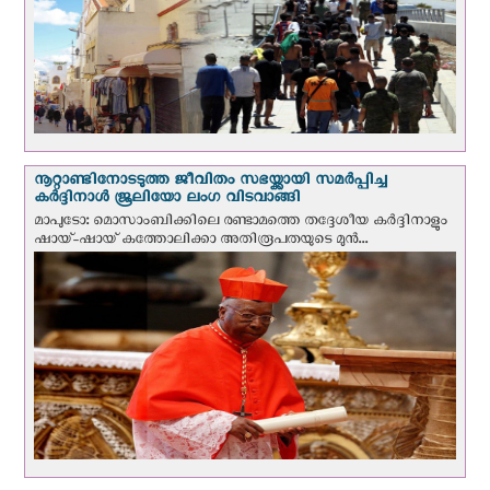
നൂറ്റാണ്ടിനോടടുത്ത ജീവിതം സഭയ്ക്കായി സമർപ്പിച്ച
കർദ്ദിനാൾ ജൂലിയോ ലംഗ വിടവാങ്ങി
മാപുടോ: മൊസാംബിക്കിലെ രണ്ടാമത്തെ തദ്ദേശീയ കർദ്ദിനാളും
ഷായ്-ഷായ് കത്തോലിക്കാ അതിരൂപതയുടെ മുന്‍...