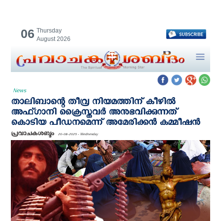
06
Thursday
August 2026
News
താലിബാന്റെ തീവ്ര നിയമത്തിന് കീഴില്‍
അഫ്ഗാനി ക്രൈസ്തവര്‍ അനുഭവിക്കുന്നത്
കൊടിയ പീഡനമെന്ന് അമേരിക്കന്‍ കമ്മീഷന്‍
പ്രവാചകശബ്ദം
20-08-2025 - Wednesday