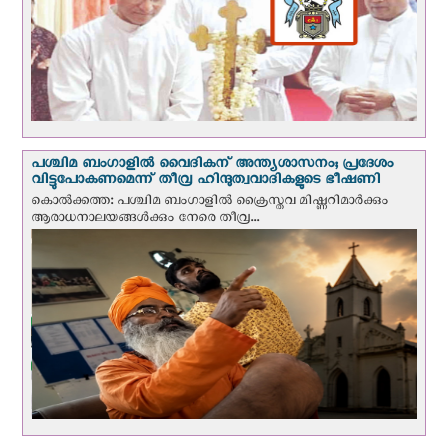
പശ്ചിമ ബംഗാളിൽ വൈദികന് അന്ത്യശാസനം; പ്രദേശം
വിട്ടുപോകണമെന്ന് തീവ്ര ഹിന്ദുത്വവാദികളുടെ ഭീഷണി
കൊല്‍ക്കത്ത: പശ്ചിമ ബംഗാളിൽ ക്രൈസ്തവ മിഷ്ണറിമാർക്കും
ആരാധനാലയങ്ങൾക്കും നേരെ തീവ്ര...