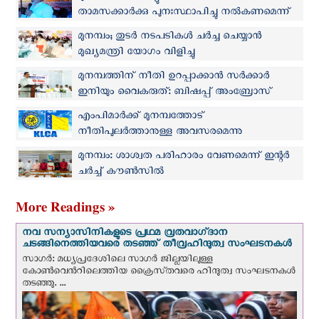
താമസക്കാർക്കു പുനഃസ്ഥാപിച്ചു നൽകണമെന്ന്
കോട്ടയം അതിരൂപത
മുനമ്പം; തുടർ നടപടികൾ ചർച്ച ചെയ്യാൻ
മുഖ്യമന്ത്രി യോഗം വിളിച്ചു
മുനമ്പത്തിന് നീതി ഉറപ്പാക്കാന്‍ സര്‍ക്കാര്‍
ഇനിയും വൈകരുത്: ബിഷപ്പ് അംബ്രോസ്
പുത്തൻവീട്ടിൽ
എംപിമാർക്ക് മുനമ്പത്തോട്
നീതിപുലർത്താനുള്ള അവസരമെന്നു
കെഎൽസിഎ
മുനമ്പം: ശാശ്വത പരിഹാരം വേണമെന്ന് ഇന്റർ
ചർച്ച് കൗൺസിൽ
More Readings »
നവ സന്യാസിനികളുടെ പ്രഥമ വ്രതവാഗ്‌ദാന
ചടങ്ങിനെത്തിയവരെ തടഞ്ഞ് തീവ്രഹിന്ദുത്വ സംഘടനകള്‍
സാഗർ: മധ്യപ്രദേശിലെ സാഗർ ജില്ലയിലുള്ള
കോൺവെന്‍റിലെത്തിയ ക്രൈസ്‌തവരെ ഹിന്ദുത്വ സംഘടനകൾ
തടഞ്ഞു. ...