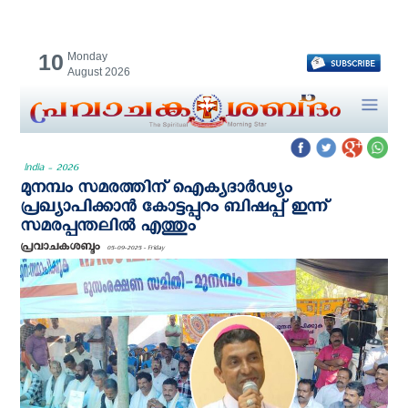
10
Monday
August 2026
India - 2026
മുനമ്പം സമരത്തിന് ഐക്യദാർഢ്യം
പ്രഖ്യാപിക്കാൻ കോട്ടപ്പുറം ബിഷപ്പ് ഇന്ന്
സമരപ്പന്തലിൽ എത്തും
പ്രവാചകശബ്ദം
05-09-2025 - Friday