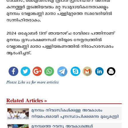
തോമസ്, കെഎൽസിഎ രൂപത പ്രസിഡൻ്റ് അനിൽ
കുന്നത്തൂർ തുടങ്ങിയവരും മറ്റു സാമുദായികനേതാക്കളും
മുനമ്പം വേളാങ്കണ്ണി മാതാ പള്ളിമുറ്റത്തെ സമവേദിയിൽ
സന്നിഹിതരാകും.
2024 ഒക്ടോബർ 13ന് ഞായറാഴ്‌ച രാവിലെ പത്തിനാണ്
മുനമ്പം ഭൂസംരക്ഷണസമി തിയുടെ നേതൃത്വത്തിൽ
വേളാങ്കണ്ണി മാതാ പള്ളിയങ്കണത്തിൽ നിരാഹാരസമരം
ആരംഭിച്ചത്.
Please Like us for more articles
Related Articles »
മുനമ്പം നിവാസികൾക്കുള്ള അവകാശം
നിയമപരമായി പുനഃസ്ഥാപിക്കുമെന്നു മുഖ്യമന്ത്രി
മുനമ്പത്തെ റവന്യു അവകാശങ്ങൾ