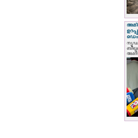
അമിത
ഉറപ്
ഡെപ്യ
ന്യൂ
ബില്ലു
അമിത്