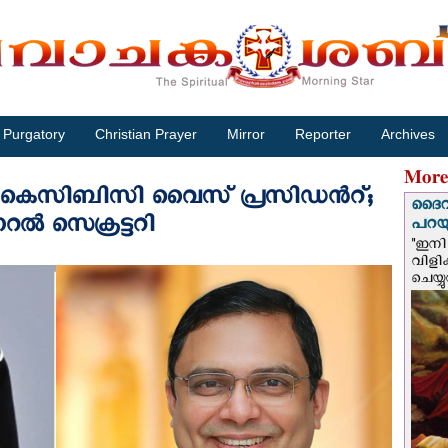
Purgatory
Christian Prayer
Mirror
Reporter
Archives
More
‌സി‌ബി‌സി വൈസ് പ്രസിഡന്‍റ്;
ദൈവം
്‍ സെക്രട്ടറി
പറയു
"ഇനി 
വിളി
ചെയ്യ