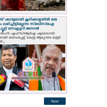
് ഷായുമായി കൂടിക്കാഴ്ചയില്‍ ഒരു
പും ലഭിച്ചിട്ടില്ലെന്നു സിബിസിഐ
ൂട്ടി സെക്രട്ടറി ജനറല്‍
ഡല്‍ഹി: എഫ്‌സിആര്‍എ ചട്ടഭേദഗതി
മായി ബന്ധപ്പെട്ട് കേന്ദ്ര ആഭ്യന്തര മന്ത്രി
...
Next