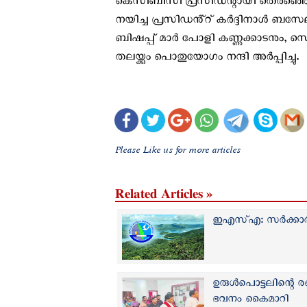
കെസിബിസി പ്രസിഡന്റായി തെരഞ്ഞെടു
നയിച്ച പ്രസിഡൻ്റ് കർദ്ദിനാൾ ബസേല
ബിഷപ്പ് മാർ പോളി കണ്ണുക്കാടനും, സ
തലയ്ക്കും പൊതുയോഗം നന്ദി അർപ്പിച്ചു.
Please Like us for more articles
Related Articles »
ഇഎസ്എ: സര്‍ക്കാര
ഉരുൾപൊട്ടലിന്റെ 
ഭവനം കൈമാറി