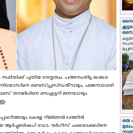
നൈജീ
കൂട്
സൈന്
കടു
സംസ്
മുപ്പ
സമിതിക്ക് പുതിയ നേതൃത്വം. പത്തനംതിട്ട മലങ്കര
േനിയോസിനെ വൈസ്പ്രസിഡൻ്റായും, ചങ്ങനാശേരി
മസ് തറയിലിനെ സെക്രട്ടറി ജനറലായും
തു.
പ്പോലീത്തയും കേരള റീജിണൽ ലത്തീൻ
ഒരു 
യ ആർച്ചുബിഷപ് ഡോ. വർഗീസ് ചക്കാലക്കലിനെ
മുഖച