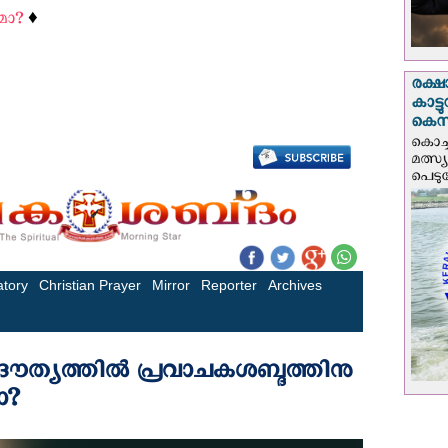
മോ?
♦️
രക്ഷ
കാട്
കെസ
കൊച്
മത്സ്
പെടുമ്