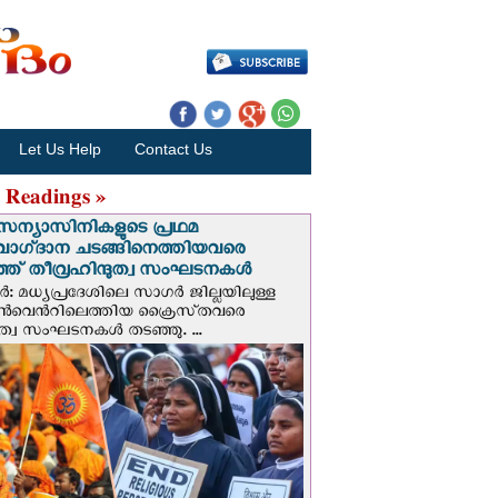
Let Us Help
Contact Us
 Readings »
സന്യാസിനികളുടെ പ്രഥമ
വാഗ്‌ദാന ചടങ്ങിനെത്തിയവരെ
ഞ് തീവ്രഹിന്ദുത്വ സംഘടനകള്‍
: മധ്യപ്രദേശിലെ സാഗർ ജില്ലയിലുള്ള
െന്‍റിലെത്തിയ ക്രൈസ്‌തവരെ
ദുത്വ സംഘടനകൾ തടഞ്ഞു. ...