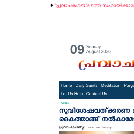
♦️
'പ്രവാചകശബ്‌ദ'ത്തെ സഹായിക്കാ