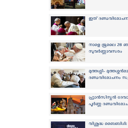
ഇത് ദണ്ഡവിമോചനത്ത
നാളെ ജൂലൈ 28 ഞായറ
സുവര്‍ണ്ണാവസരം
മുത്തശ്ശി- മുത്തശ
ദണ്ഡവിമോചനം സ്വ
ഫ്രാൻസിസ്കൻ ദേവാലയ
പൂർണ്ണ ദണ്ഡവിമ
വിശുദ്ധ ബൈബിൾ: 