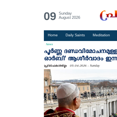
09
Sunday
August 2026
Home
Daily Saints
Meditation
News
പൂര്‍ണ്ണ ദണ്ഡവിമോചനമുള്ള 
ഓര്‍ബി' ആശീര്‍വാദം ഇന്ന
പ്രവാചകശബ്ദം
05-04-2026 - Sunday