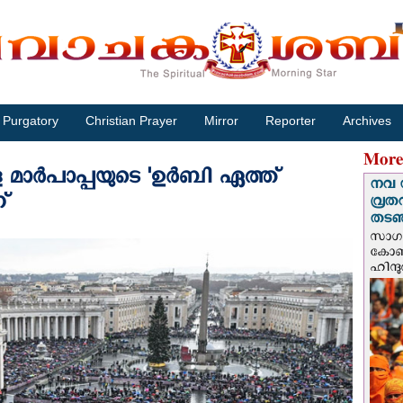
Purgatory
Christian Prayer
Mirror
Reporter
Archives
More
മാര്‍പാപ്പയുടെ 'ഉര്‍ബി ഏത്ത്
നവ 
്
വ്രത
തടഞ്
സാഗർ
കോൺവ
ഹിന്