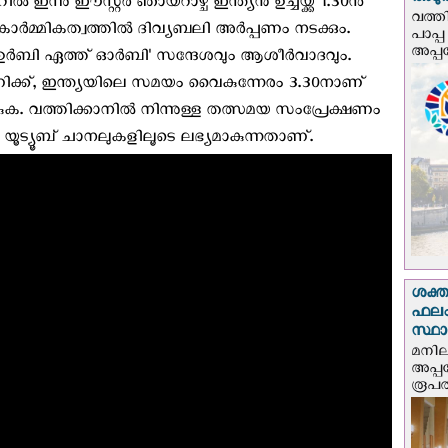
അടുത്
ിൽ ഇന്നു ഈസ്റ്റർ ഞായറാഴ്ച ഇന്ത്യന്‍ ഉച്ചയ്ക്ക് 1.30നു
വത്തി
മ്മികത്വത്തില്‍ ദിവ്യബലി അര്‍പ്പണം നടക്കും.
പാപ്പ
അപ്പ
ഉര്‍ബി ഏത്ത് ഓര്‍ബി' സന്ദേശവും ആശീര്‍വാദവും.
12 മണിക്ക്, ഇന്ത്യയിലെ സമയം വൈകുന്നേരം 3.30നാണ്
കുക. വത്തിക്കാനില്‍ നിന്നുള്ള തത്സമയ സംപ്രേക്ഷണം
ധ യൂട്യൂബ് ചാനലുകളിലൂടെ ലഭ്യമാകുന്നതാണ്.
ശക്ത
ഫലം
സ്ഥ
മനില
അപ്പ
രൂപത