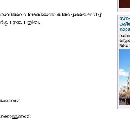
ിന്‍റെ വിലമതിയാത്ത തിരുച്ചോരയെക്കുറിച്ച്
സ്‌പ
. 1 നന്മ. 1 ത്രിത്വ.
കുടി
മൊറ
റാബത
സ്പെ
അവിടെ
്‍ക്കണമേ!
ൈക്കൊള്ളണമേ!