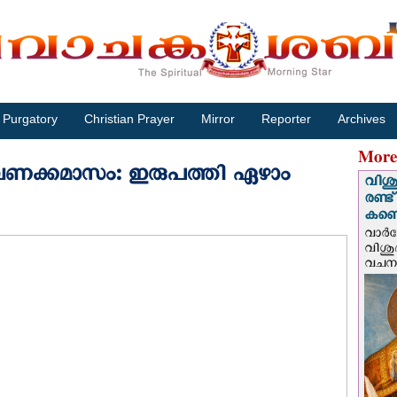
Purgatory
Christian Prayer
Mirror
Reporter
Archives
More
 വണക്കമാസം: ഇരുപത്തി ഏഴാം
വിശു
രണ്ട
കണ്ട
വാര്
വിശുദ
വചന.