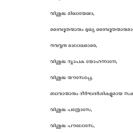
വിശുദ്ധ മിഖായേലെ,
ദൈവദൂതന്മാരും മുഖ്യ ദൈവദൂതന്മാര
നവവൃന്ദ മാലാഖമാരെ,
വിശുദ്ധ സ്നാപക യോഹന്നാനേ,
വിശുദ്ധ യൗസേപ്പേ,
ബാവാന്മാരും ദീര്‍ഘദര്‍ശികളുമായ സകല
വിശുദ്ധ പത്രോസേ,
വിശുദ്ധ പൗലോസേ,