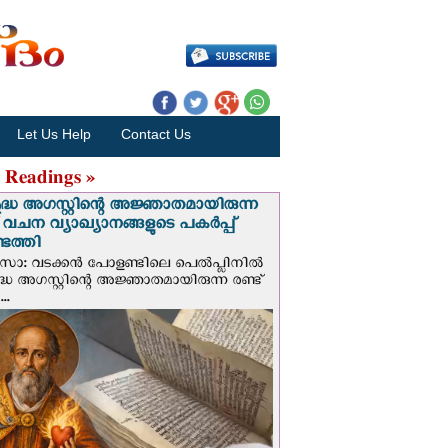
Let Us Help
Contact Us
 Readings »
ദ്ധ അഗസ്റ്റിന്റെ അജ്ഞാതമായിരുന്ന
് വചന വ്യാഖ്യാനങ്ങളുടെ പകര്‍പ്പ്
െത്തി
‍സോ: വടക്കൻ പോളണ്ടിലെ പെൽപ്ലിനില്‍
്ധ അഗസ്റ്റിന്റെ അജ്ഞാതമായിരുന്ന രണ്ട്
..