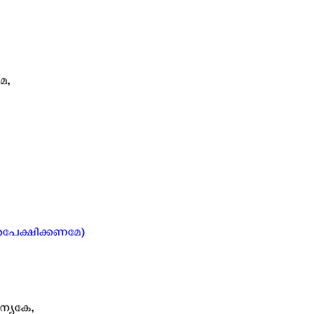
േ,
ടി അപേക്ഷിക്കണമേ)
കന്യകേ,