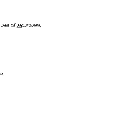
കല വിശുദ്ധന്മാരെ,
േ,