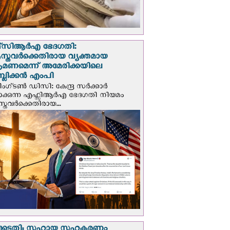
സി‌ആര്‍‌എ ഭേദഗതി:
സ്തവർക്കെതിരായ വ്യക്തമായ
രമണമെന്ന് അമേരിക്കയിലെ
പബ്ലിക്കൻ എംപി
ഗ്ടണ്‍ ഡി‌സി: കേന്ദ്ര സർക്കാർ
പാക്കുന്ന എഫ്സിആർഎ ഭേദഗതി നിയമം
സ്തവർക്കെതിരായ...