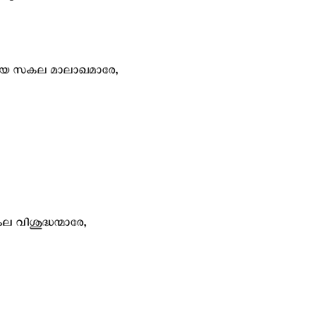
ുമായ സകല മാലാഖമാരേ,
 വിശുദ്ധന്മാരേ,