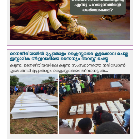
നൈജീരിയയില്‍ മുപ്പതോളം ക്രൈസ്തവരെ കൂട്ടക്കൊല ചെയ്ത
ഇസ്ലാമിക തീവ്രവാദിയെ സൈന്യം അറസ്റ്റ് ചെയ്തു
കടുണ: നൈജീരിയയിലെ കടുണ സംസ്ഥാനത്തെ നരിഡോൺ
ഗ്രാമത്തിൽ മുപ്പതോളം ക്രൈസ്തവരുടെ ജീവനെടുത്ത...