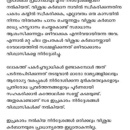
രൂപതകൾ പ്രധാനമായും മൂന്നു നിർദ്ദേശങ്ങളാണ്
നൽകിയത്. വിശുദ്ധ കുർബാന നാവിൽ സ്വീകരിക്കുന്നതിനു
പകരം കയ്യിൽ സ്വീകരിക്കുക, എല്ലാവരും ഒരു കാസയിൽ
നിന്നും തിരുരക്തം പാനം ചെയ്യുന്നതും വിശുദ്ധ കുർബാന
മധ്യേ ഹസ്തദാനം ചെയ്തുകൊണ്ട് സമാധാനം
ആശംസിക്കുന്നതും ഒഴിവാക്കുക എന്നിവയായിരുന്നു അവ.
എന്നാൽ മറ്റു ചില രൂപതകൾ വിശുദ്ധ കുർബാനയ്ക്കായി
ദേവാലയത്തിൽ സമ്മേളിക്കുന്നത് ഒഴിവാക്കാനും
വിശ്വാസികളെ നിർദ്ദേശിച്ചു.
ലോകത്ത് പകർച്ചവ്യാധികൾ ഉണ്ടാകുമ്പോൾ അത്
പടർന്നുപിടിക്കുന്നത് തടയുവാൻ ഓരോ രാജ്യങ്ങളിലെയും
ആരോഗ്യ വകുപ്പുകൾ നിര്‍ദേശിക്കുന്ന മുന്‍കരുതലുകളോടും
പ്രതിരോധ പ്രവര്‍ത്തനങ്ങളോടും പൂര്‍ണമായി
സഹകരിക്കാന്‍ കത്തോലിക്ക സഭയ്ക്ക് കടമയുണ്ട്.
അതുകൊണ്ടാണ് സഭ ഇപ്രകാരം നിർദ്ദേശങ്ങൾ
വിശ്വാസികൾക്ക് നൽകിയത്.
ഇപ്രകാരം നൽകിയ നിർദ്ദേശങ്ങൾ ഒരിക്കലും വിശുദ്ധ
കുർബാനയുടെ പ്രാധാന്യത്തെ ഇല്ലാതാകുന്നില്ല.