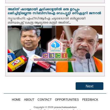
അമിത് ഷായുമായി കൂടിക്കാഴ്ചയില്‍ ഒരു ഉറപ്പും
ലഭിച്ചിട്ടില്ലെന്നു സിബിസിഐ ഡെപ്യൂട്ടി സെക്രട്ടറി ജനറല്‍
ന്യൂഡല്‍ഹി: എഫ്‌സിആര്‍എ ചട്ടഭേദഗതി ബില്ലുമായി
ബന്ധപ്പെട്ട് കേന്ദ്ര ആഭ്യന്തര മന്ത്രി അമിത്...
Next
HOME
ABOUT
CONTACT
OPPORTUNITIES
FEEDBACK
Copyright © 2026
pravachakasabdam