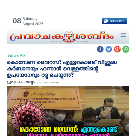
08
Saturday
August 2026
Editor's Pick
കൊറോണ വൈറസ്: എന്തുകൊണ്ട് വിശുദ്ധ
കുർബാനയും ഹന്നാൻ വെള്ളത്തിന്റെ
ഉപയോഗവും റദ്ദു ചെയ്യുന്നു?
പ്രവാചക ശബ്ദം
07-03-2020 - Saturday