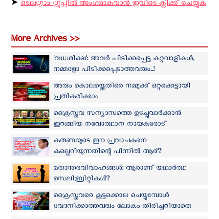
➤
ടെലഗ്രാം ഗ്രൂപ്പിൽ അംഗമാകുവാൻ ഇവിടെ ക്ലിക്ക് ചെയ്യുക
More Archives >>
'വധശിക്ഷ': അവർ പിടിക്കപ്പെട്ട കുറ്റവാളികൾ,
നമ്മളോ പിടിക്കപ്പെടാത്തവരും..!
അരും കൊലയ്ക്കെതിരെ നമ്മുക്ക് ഒറ്റക്കെട്ടായി
പ്രതികരിക്കാം
ക്രൈസ്തവ സന്യാസത്തെ ഉടച്ചുവാര്‍ക്കാന്‍
ഇറങ്ങിയ നവോത്ഥാന നായകരോട്
'കന്യാസ്ത്രീക്ക് പറയാനുള്ളത്'
കരുണയുടെ ഈ പ്രവാചകനെ
കല്ലെറിയുന്നതിന്റെ പിന്നിൽ ആര്?
മതാന്തരവിവാഹങ്ങൾ: ആരാണ് യഥാർത്ഥ
സെലിബ്രിറ്റികൾ?
ക്രൈസ്തവരെ കൂട്ടക്കൊല ചെയ്യുമ്പോൾ
വേദനിക്കാത്തവരും ലോകം തിരിച്ചറിയാതെ
പോകുന്ന ചില സത്യങ്ങളും