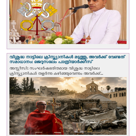
വിശുദ്ധ നാട്ടിലെ ക്രിസ്ത്യാനികൾ മടുത്തു, അവർക്ക് വേണ്ടത്
സമാധാനം: ജെറുസലേം പാത്രിയാര്‍ക്കീസ്
അസ്സീസി: സംഘര്‍ഷഭരിതമായ വിശുദ്ധ നാട്ടിലെ
ക്രിസ്ത്യാനികൾ തളര്‍ന്നു കഴിഞ്ഞുവെന്നും അവർക്ക്...