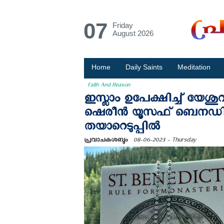
07
Friday
August 2026
Home
Daily Saints
Meditation
Faith And Reason
ഇസ്ലാം ഉപേക്ഷിച്ച് യേ
ഷെരീൻ യൂസഫ് ബെനഡിക്ട
തയാറെടുപ്പില്‍
പ്രവാചകശബ്ദം
08-06-2023 - Thursday