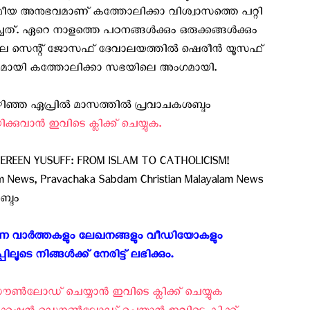
മീയ അനുഭവമാണ് കത്തോലിക്കാ വിശ്വാസത്തെ പറ്റി
ചത്. ഏറെ നാളത്തെ പഠനങ്ങൾക്കും ഒരുക്കങ്ങള്‍ക്കും
ണിലെ സെന്റ് ജോസഫ് ദേവാലയത്തിൽ ഷെരീൻ യൂസഫ്
ികമായി കത്തോലിക്കാ സഭയിലെ അംഗമായി.
്ഞ ഏപ്രില്‍ മാസത്തില്‍ പ്രവാചകശബ്ദം
ുവാന്‍ ഇവിടെ ക്ലിക്ക് ചെയ്യുക. ‍
, SHEREEN YUSUFF: FROM ISLAM TO CATHOLICISM!
am News, Pravachaka Sabdam Christian Malayalam News
ബ്ദം
കുന്ന വാർത്തകളും ലേഖനങ്ങളും വീഡിയോകളും
 നിങ്ങൾക്ക് നേരിട്ട് ലഭിക്കും. ‍
‍ലോഡ് ചെയ്യാന്‍ ഇവിടെ ക്ലിക്ക് ചെയ്യുക ‍