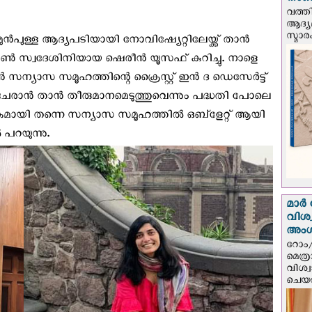
നാണയ
വത്തി
ആദ്യമ
സ്മാര
മുന്‍പുള്ള ആദ്യപടിയായി നോവിഷ്യേറ്റിലേയ്ക്ക് താൻ
്റ്റൺ സ്വദേശിനിയായ ഷെരീൻ യൂസഫ് കുറിച്ചു. നാളെ
‍ സന്യാസ സമൂഹത്തിന്റെ ക്രൈസ്റ്റ് ഇൻ ദ ഡെസേർട്ട്
ചേരാൻ താൻ തീരുമാനമെടുത്തുവെന്നും പദ്ധതി പോലെ
കമായി തന്നെ സന്യാസ സമൂഹത്തില്‍ ഒബ്ളേറ്റ് ആയി
 പറയുന്നു.
മാർ 
വിശ
അം
റോം/
മെത്
വിശ്
ചെയർ