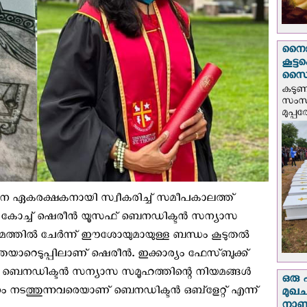
നൈജീ
കൂട്
സൈന്
കടു
സംസ്
മുപ്പ
ശുവിനെ ഏകരക്ഷകനായി സ്വീകരിച്ച് സമീപകാലത്ത്
്തിങ് കോച്ച് ഷെരീൻ യൂസഫ് ബെനഡിക്ടൻ സന്യാസ
ത്തില്‍ ചേര്‍ന്ന് ഈശോയുമായുള്ള ബന്ധം കൂടുതല്‍
ള തയാറെടുപ്പിലാണ് ഷെരീൻ. ഇക്കാര്യം ഫേസ്ബുക്ക്
ചത്. ബെനഡിക്ടൻ സന്യാസ സമൂഹത്തിന്റെ നിയമങ്ങൾ
ഒരു 
ാനം നടത്തുന്നവരെയാണ് ബെനഡിക്ടന്‍ ഒബ്ളേറ്റ് എന്ന്
മുഖച