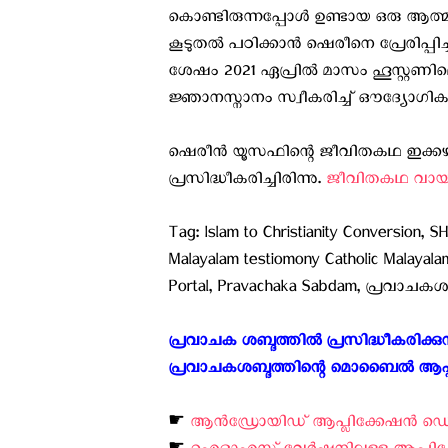
കൊണ്ടിരുന്നപ്പോൾ ഉണ്ടായ ഒരു ആത്
കൂടുതൽ പഠിക്കാൻ ഷെരീനെ പ്രേരിപ്പിച്
ശേഷം 2021 ഏപ്രിൽ മാസം ഹൂസ്റ്റ
ജ്ഞാനസ്നാനം സ്വീകരിച്ച് ഔദ്യോഗ
ഷെരീൻ യൂസഫിന്റെ ജീവിതകഥ ഇക്കഴിഞ
പ്രസിദ്ധീകരിച്ചിരിന്നു.
ജീവിതകഥ വായിക്ക
Tag: Islam to Christianity Conversion
Malayalam testiomony Catholic Malayal
Portal, Pravachaka Sabdam, പ്രവാചകശ
പ്രവാചക ശബ്ദത്തിൽ പ്രസിദ്ധീകരിക്
പ്രവാചകശബ്ദത്തിന്റെ മൊബൈൽ ആപ്പിലൂടെ
☛
ആന്‍ഡ്രോയിഡ് ആപ്ലിക്കേഷന്‍ ഡൌണ്