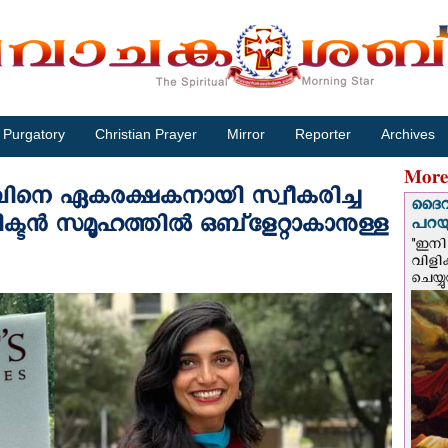
Purgatory
Christian Prayer
Mirror
Reporter
Archives
More
ശുവിനെ ഏകരക്ഷകനായി സ്വീകരിച്ച
ദൈവം
ൻ സമൂഹത്തില്‍ ഒബ്ളേറ്റാകാനുള്ള
പറയു
"ഇനി 
വിളി
ചെയ്യ