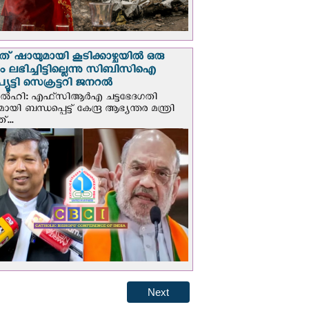
് ഷായുമായി കൂടിക്കാഴ്ചയില്‍ ഒരു
പും ലഭിച്ചിട്ടില്ലെന്നു സിബിസിഐ
ൂട്ടി സെക്രട്ടറി ജനറല്‍
ഡല്‍ഹി: എഫ്‌സിആര്‍എ ചട്ടഭേദഗതി
മായി ബന്ധപ്പെട്ട് കേന്ദ്ര ആഭ്യന്തര മന്ത്രി
...
Next