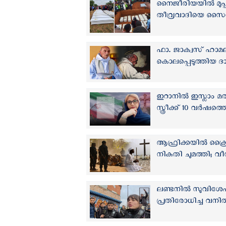
നൈജീരിയയില്‍ മുപ്
തീവ്രവാദിയെ സൈന്യം
ഫാ. ജാക്വസ് ഹാമല
കൊലപ്പെടുത്തിയ ദാ
ഇറാനില്‍ ഇസ്ലാം മത
സ്ത്രീക്ക് 10 വര്‍ഷത
ആഫ്രിക്കയില്‍ ക്രൈ
നികുതി ചുമത്തി; വീഡി
ലണ്ടനിൽ സുവിശേഷ
പ്രതിരോധിച്ച വനിത