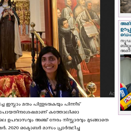
അമിത
ഉറപ്
ഡെപ്യ
ന്യൂ
ബില്ലു
അമിത്
്ച ഇസ്ലാം മതം പിന്തുടരുകയും പിന്നീട്
്നു പോയതിനുശേഷമാണ് കത്തോലിക്കാ
ിലെ ഉപവാസവും അഞ്ച് നേരം നിസ്ക്കാരവും മുടങ്ങാതെ
അവര്‍. 2020 ഒക്ടോബർ മാസം പ്രാർത്ഥിച്ചു