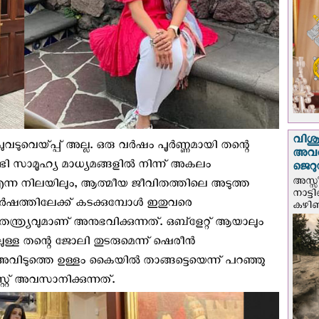
വിശുദ
വടുവെയ്പ്പ് അല്ല. ഒരു വർഷം പൂർണ്ണമായി തന്റെ
അവർ
്ടി സാമൂഹ്യ മാധ്യമങ്ങളിൽ നിന്ന് അകലം
ജെറു
അസ്സ
 എന്ന നിലയിലും, ആത്മീയ ജീവിതത്തിലെ അടുത്ത
നാട്ട
വർഷത്തിലേക്ക് കടക്കുമ്പോൾ ഇതുവരെ
കഴിഞ്
തന്ത്ര്യവുമാണ് അനുഭവിക്കുന്നത്. ഒബ്ളേറ്റ് ആയാലും
ുള്ള തന്റെ ജോലി തുടരുമെന്ന് ഷെരീൻ
െ അവിടുത്തെ ഉള്ളം കൈയില്‍ താങ്ങട്ടെയെന്ന് പറഞ്ഞു
റ് അവസാനിക്കുന്നത്.