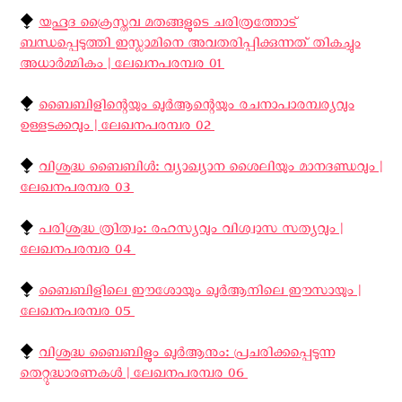
⧪
യഹൂദ ക്രൈസ്തവ മതങ്ങളുടെ ചരിത്രത്തോട്
ബന്ധപ്പെടുത്തി ഇസ്ലാമിനെ അവതരിപ്പിക്കുന്നത് തികച്ചും
അധാർമ്മികം | ലേഖനപരമ്പര 01 ‍
⧪
ബൈബിളിന്റെയും ഖുർആന്റെയും രചനാപാരമ്പര്യവും
ഉള്ളടക്കവും | ലേഖനപരമ്പര 02 ‍
⧪
വിശുദ്ധ ബൈബിൾ: വ്യാഖ്യാന ശൈലിയും മാനദണ്ഡവും |
ലേഖനപരമ്പര 03 ‍
⧪
പരിശുദ്ധ ത്രിത്വം: രഹസ്യവും വിശ്വാസ സത്യവും |
ലേഖനപരമ്പര 04 ‍
⧪
ബൈബിളിലെ ഈശോയും ഖുർആനിലെ ഈസായും |
ലേഖനപരമ്പര 05 ‍
⧪
വിശുദ്ധ ബൈബിളും ഖുര്‍ആനും: പ്രചരിക്കപ്പെടുന്ന
തെറ്റുദ്ധാരണകൾ | ലേഖനപരമ്പര 06 ‍