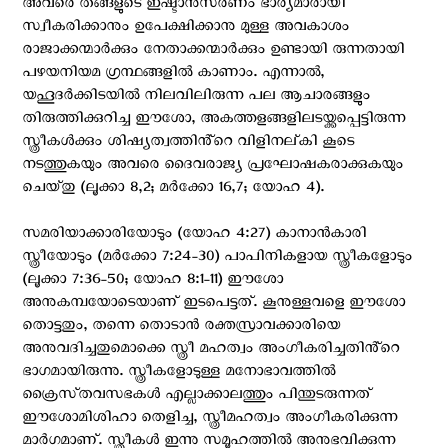
അവരെ തങ്ങളുടെ ഇഷ്ടാനുസരണം ഭാര്യമാരായി
സ്വീകരിക്കാനും ഉപേക്ഷിക്കാനു മുള്ള അവകാശം
രാജാക്കന്മാർക്കും നേതാക്കന്മാർക്കും ഉണ്ടായി രുന്നതായി
പഴയനിയമ ഗ്രന്ഥങ്ങളിൽ കാണാം. എന്നാൽ,
യഹൂദർക്കിടയിൽ നിലവിലിരുന്ന പല ആചാരങ്ങളും
തിരുത്തിക്കുറിച്ച ഈശോ, അകത്തളങ്ങളിലടയ്ക്കപ്പെട്ടിരുന്ന
സ്ത്രീകൾക്കും ശിഷ്യത്വത്തിൻ്റെ വിളിനല്‌കി കൂടെ
നടത്തുകയും അവരെ ദൈവരാജ്യ പ്രഘോഷകരാക്കുകയും
ചെയ്‌തു (ലൂക്കാ 8,2; മർക്കോ 16,7; യോഹ 4).
സമരിയാക്കാരിയോടും (യോഹ 4:27) കാനാൻകാരി
സ്ത്രീയോടും (മർക്കോ 7:24-30) പാപിനികളായ സ്ത്രീകളോടും
(ലൂക്കാ 7:36-50; യോഹ 8:1-11) ഈശോ
അനുകമ്പയോടെയാണ് ഇടപെട്ടത്. കൂനുള്ളവളെ ഈശോ
തൊട്ടതും, തന്നെ തൊടാൻ രക്തസ്രാവക്കാരിയെ
അനുവദിച്ചതുമൊക്കെ സ്ത്രീ മഹത്വം അംഗീകരിച്ചതിൻ്റെ
ഭാഗമായിരുന്നു. സ്ത്രീകളോടുള്ള മനോഭാവത്തിൽ
ക്രൈസ്‌തവസഭകൾ എല്ലാക്കാലത്തും പിന്തുടരുന്നത്
ഈശോമിശിഹാ തെളിച്ച, സ്ത്രീമഹത്വം അംഗീകരിക്കുന്ന
മാർഗമാണ്. സ്ത്രീകൾ ഇന്നു സമൂഹത്തിൽ അനുഭവിക്കുന്ന