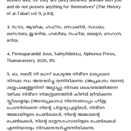
women well, for they are (like) domestic animals with you
and do not posses anything for themselves" (The History
of al-Tabari vol 9, p.113).
3. സൗദ, ആയിഷ, ഹഫ്‌സ, മസാക്കിൻ, സലാമാ,
സൈനബ, ജുവറിയ, ഹബീബ, സഫിയ, മൈമുന, റെഹാന,
മറിയ.
4. Pennaparambil Jose, Sathythilekku, Alphonsa Press,
Thamarassery 2020, 115.
5. ഓ, നബീ! നീ മഹറ് കൊടുത്ത നിൻ്റെ ഭാര്യമാരെ
നിനക്കു നാം അനുവദിച്ചു തന്നിരിക്കുന്നു. (അപ്രകാരം തന്നെ)
ശത്രുപക്ഷത്തുനിന്ന് അല്ലാഹു നിനക്കു കൈവരുത്തിത്തന്ന
വഴിക്കു നിൻ്റെ നിയന്ത്രണത്തിൻ കീഴിൽ ജീവിക്കുന്ന
സ്ത്രീകളേയും (അതേപ്രകാരം) നിന്നോടൊപ്പം ഹിജ്ര
പോന്നിരിക്കുന്ന നിന്റെ പിതൃവ്യപുത്രിമാർ, നിൻ്റെ
അമ്മായിയുടെ പെൺമക്കൾ, നിന്റെ അമ്മാമന്റെ
പെൺമക്കൾ, നിന്റെ മാതൃസഹോദരിയുടെ പെൺമക്കൾ
എന്നിവരേയും നിനക്കനുവദിച്ചുതന്നിരിക്കുന്നു.