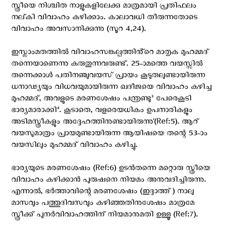
സ്ത്രീയെ നിശ്ചിത നാളുകളിലേക്കു മാത്രമായി പ്രതിഫലം
നല്‌കി വിവാഹം കഴിക്കാം. കാലാവധി തീരുന്നതോടെ
വിവാഹം അവസാനിക്കുന്നു (സൂറ 4,24).
ഇസ്ലാംമതത്തിൽ വിവാഹസങ്കല്പത്തിൻ്റെ മാതൃക മുഹമ്മദ്
തന്നെയാണെന്നു കരുതുന്നവരുണ്ട്. 25-ാമത്തെ വയസ്സിൽ
തന്നെക്കാൾ പതിനഞ്ചുവയസ് പ്രായം കൂടുതലുണ്ടായിരുന്ന
ധനാഢ്യയും വിധവയുമായിരുന്ന ഖദീജയെ വിവാഹം കഴിച്ച
മുഹമ്മദ്, അവളുടെ മരണശേഷം പന്ത്രണ്ടു³ പേരെകൂടി
ഭാര്യമാരാക്കി⁴. കൂടാതെ, വളരെയധികം ഉപനാരികളും
അടിമസ്ത്രീകളും അദ്ദേഹത്തിനുണ്ടായിരുന്നു'(Ref:5). ആറ്
വയസുമാത്രം പ്രായമുണ്ടായിരുന്ന ആയിഷയെ തന്റെ 53-ാം
വയസിലും മുഹമ്മദ് വിവാഹം കഴിച്ചു.
ഭാര്യയുടെ മരണശേഷം (Ref:6) ഉടൻതന്നെ മറ്റൊരു സ്ത്രീയെ
വിവാഹം കഴിക്കാൻ പുരുഷനെ നിയമം അനുവദിച്ചിരുന്നു.
എന്നാൽ, ഭർത്താവിന്റെ മരണശേഷം (ഇദ്ദാത്ത്) നാലു
മാസവും പത്തുദിവസവും കഴിഞ്ഞതിനുശേഷം മാത്രമേ
സ്ത്രീക്ക് പുനർവിവാഹത്തിന് നിയമാനുമതി ഉള്ളൂ (Ref:7).