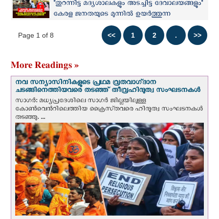
"തുറന്നിട്ട മദ്യശാലകളും അടച്ചിട്ട ദേവാലയങ്ങളും"
കേരള ജനതയുടെ മുന്നിൽ ഉയർത്തുന്ന
ചോദ്യങ്ങൾ
Page 1 of 8
More Readings »
നവ സന്യാസിനികളുടെ പ്രഥമ വ്രതവാഗ്‌ദാന
ചടങ്ങിനെത്തിയവരെ തടഞ്ഞ് തീവ്രഹിന്ദുത്വ സംഘടനകള്‍
സാഗർ: മധ്യപ്രദേശിലെ സാഗർ ജില്ലയിലുള്ള
കോൺവെന്‍റിലെത്തിയ ക്രൈസ്‌തവരെ ഹിന്ദുത്വ സംഘടനകൾ
തടഞ്ഞു. ...