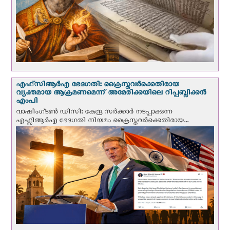
എഫ്‌സി‌ആര്‍‌എ ഭേദഗതി: ക്രൈസ്തവർക്കെതിരായ
വ്യക്തമായ ആക്രമണമെന്ന് അമേരിക്കയിലെ റിപ്പബ്ലിക്കൻ
എംപി
വാഷിംഗ്ടണ്‍ ഡി‌സി: കേന്ദ്ര സർക്കാർ നടപ്പാക്കുന്ന
എഫ്സിആർഎ ഭേദഗതി നിയമം ക്രൈസ്തവർക്കെതിരായ...