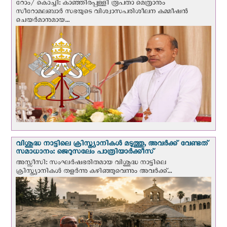
റോം/ കൊച്ചി: കാഞ്ഞിരപ്പള്ളി രൂപതാ മെത്രാനും
സീറോമലബാർ സഭയുടെ വിശ്വാസപരിശീലന കമ്മീഷൻ
ചെയർമാനുമായ...
വിശുദ്ധ നാട്ടിലെ ക്രിസ്ത്യാനികൾ മടുത്തു, അവർക്ക് വേണ്ടത്
സമാധാനം: ജെറുസലേം പാത്രിയാര്‍ക്കീസ്
അസ്സീസി: സംഘര്‍ഷഭരിതമായ വിശുദ്ധ നാട്ടിലെ
ക്രിസ്ത്യാനികൾ തളര്‍ന്നു കഴിഞ്ഞുവെന്നും അവർക്ക്...