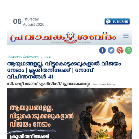
06
Thursday
August 2026
Seasonal Reflections - 2026
ആയുധങ്ങളല്ല, വിട്ടുകൊടുക്കലുകളാൽ വിജയം
നേടാം | ക്രൂശിതനിലേക്ക് | നോമ്പ്
വിചിന്തനങ്ങൾ 41
സി. റെറ്റി ജോസ് എഫ്‌സി‌സി/ പ്രവാചകശബ്ദം
28-03-2026 - Saturday