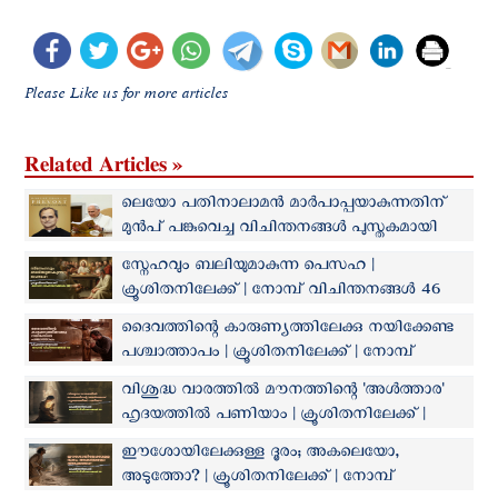
Please Like us for more articles
Related Articles »
ലെയോ പതിനാലാമൻ മാര്‍പാപ്പയാകുന്നതിന്
മുന്‍പ് പങ്കുവെച്ച വിചിന്തനങ്ങള്‍ പുസ്തകമായി
പുറത്തിറക്കി
സ്നേഹവും ബലിയുമാകുന്ന പെസഹ |
ക്രൂശിതനിലേക്ക് | നോമ്പ് വിചിന്തനങ്ങൾ 46
ദൈവത്തിന്റെ കാരുണ്യത്തിലേക്കു നയിക്കേണ്ട
പശ്ചാത്താപം | ക്രൂശിതനിലേക്ക് | നോമ്പ്
വിചിന്തനങ്ങൾ 45
വിശുദ്ധ വാരത്തില്‍ മൗനത്തിന്റെ 'അൾത്താര'
ഹൃദയത്തിൽ പണിയാം | ക്രൂശിതനിലേക്ക് |
നോമ്പ് വിചിന്തനങ്ങൾ 44
ഈശോയിലേക്കുള്ള ദൂരം; അകലെയോ,
അടുത്തോ? | ക്രൂശിതനിലേക്ക് | നോമ്പ്