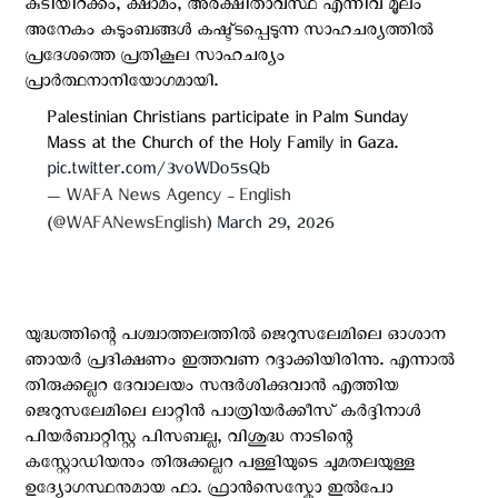
കുടിയിറക്കം, ക്ഷാമം, അരക്ഷിതാവസ്ഥ എന്നിവ മൂലം
അനേകം കുടുംബങ്ങള്‍ കഷ്ട്ടപ്പെടുന്ന സാഹചര്യത്തില്‍
പ്രദേശത്തെ പ്രതികൂല സാഹചര്യം
പ്രാര്‍ത്ഥനാനിയോഗമായി.
Palestinian Christians participate in Palm Sunday
Mass at the Church of the Holy Family in Gaza.
pic.twitter.com/3voWDo5sQb
— WAFA News Agency - English
(@WAFANewsEnglish)
March 29, 2026
യുദ്ധത്തിന്റെ പശ്ചാത്തലത്തില്‍ ജെറുസലേമിലെ ഓശാന
ഞായര്‍ പ്രദിക്ഷണം ഇത്തവണ റദ്ദാക്കിയിരിന്നു. എന്നാല്‍
തിരുക്കല്ലറ ദേവാലയം സന്ദര്‍ശിക്കുവാന്‍ എത്തിയ
ജെറുസലേമിലെ ലാറ്റിൻ പാത്രിയർക്കീസ് ​​കർദ്ദിനാൾ
പിയർബാറ്റിസ്റ്റ പിസബല്ല, വിശുദ്ധ നാടിന്റെ
കസ്റ്റോഡിയനും തിരുക്കല്ലറ പള്ളിയുടെ ചുമതലയുള്ള
ഉദ്യോഗസ്ഥനുമായ ഫാ. ഫ്രാൻസെസ്കോ ഇൽപോ