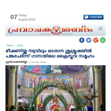
07
Friday
August 2026
News - 2026
ഭീഷണിയ്ക്കു നടുവിലും ഓശാന ശുശ്രൂഷയില്‍
പങ്കുചേര്‍ന്ന് ഗാസയിലെ ക്രൈസ്തവ സമൂഹം
പ്രവാചകശബ്ദം
30-03-2026 - Monday