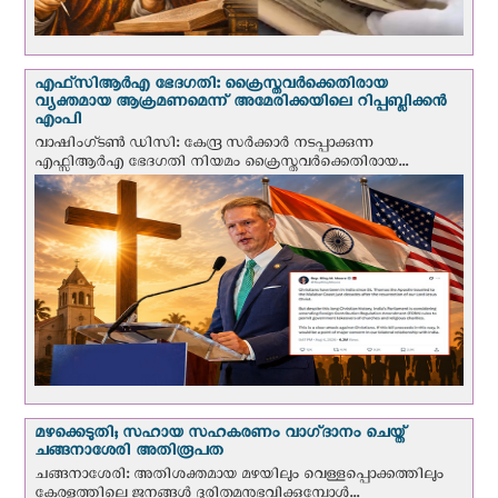
എഫ്‌സി‌ആര്‍‌എ ഭേദഗതി: ക്രൈസ്തവർക്കെതിരായ
വ്യക്തമായ ആക്രമണമെന്ന് അമേരിക്കയിലെ റിപ്പബ്ലിക്കൻ
എംപി
വാഷിംഗ്ടണ്‍ ഡി‌സി: കേന്ദ്ര സർക്കാർ നടപ്പാക്കുന്ന
എഫ്സിആർഎ ഭേദഗതി നിയമം ക്രൈസ്തവർക്കെതിരായ...
മഴക്കെടുതി; സഹായ സഹകരണം വാഗ്‌ദാനം ചെയ്ത്
ചങ്ങനാശേരി അതിരൂപത
ചങ്ങനാശേരി: അതിശക്തമായ മഴയിലും വെള്ളപ്പൊക്കത്തിലും
കേരളത്തിലെ ജനങ്ങൾ ദുരിതമനുഭവിക്കുമ്പോൾ...