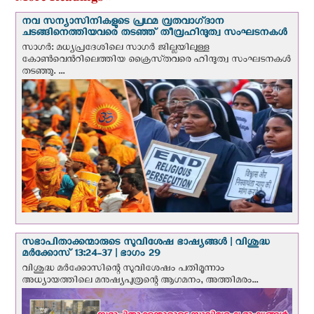
നവ സന്യാസിനികളുടെ പ്രഥമ വ്രതവാഗ്‌ദാന
ചടങ്ങിനെത്തിയവരെ തടഞ്ഞ് തീവ്രഹിന്ദുത്വ സംഘടനകള്‍
സാഗർ: മധ്യപ്രദേശിലെ സാഗർ ജില്ലയിലുള്ള
കോൺവെന്‍റിലെത്തിയ ക്രൈസ്‌തവരെ ഹിന്ദുത്വ സംഘടനകൾ
തടഞ്ഞു. ...
സഭാപിതാക്കന്മാരുടെ സുവിശേഷ ഭാഷ്യങ്ങള്‍ | വിശുദ്ധ
മര്‍ക്കോസ് 13:24-37 | ഭാഗം 29
വിശുദ്ധ മര്‍ക്കോസിന്റെ സുവിശേഷം പതിമൂന്നാം
അധ്യായത്തിലെ മനുഷ്യപുത്രന്റെ ആഗമനം, അത്തിമരം...