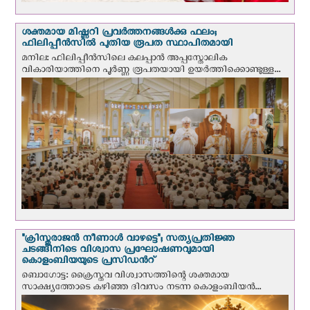
ശക്തമായ മിഷ്ണറി പ്രവർത്തനങ്ങൾക്കു ഫലം;
ഫിലിപ്പീൻസിൽ പുതിയ രൂപത സ്ഥാപിതമായി
മനില: ഫിലിപ്പീൻസിലെ കലപ്പാൻ അപ്പസ്തോലിക
വികാരിയാത്തിനെ പൂർണ്ണ രൂപതയായി ഉയർത്തിക്കൊണ്ടുള്ള...
"ക്രിസ്തുരാജന്‍ നീണാള്‍ വാഴട്ടെ"; സത്യപ്രതിജ്ഞ
ചടങ്ങിനിടെ വിശ്വാസ പ്രഘോഷണവുമായി
കൊളംബിയയുടെ പ്രസിഡന്‍റ്
ബൊഗോട്ട: ക്രൈസ്തവ വിശ്വാസത്തിന്റെ ശക്തമായ
സാക്ഷ്യത്തോടെ കഴിഞ്ഞ ദിവസം നടന്ന കൊളംബിയന്‍...