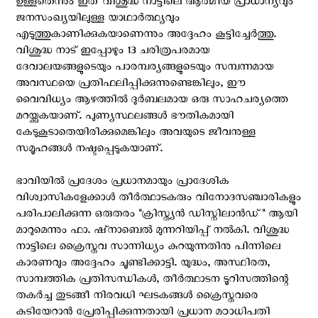
ഉള്ളതെന്നും ഇത് വിശുദ്ധ നാട്ടിലെ ആത്മീയ പ്രാധാന്യവും
ജനസംഖ്യയിലുള്ള യാഥാർത്ഥ്യവും
എടുത്തുകാണിക്കുകയാണെന്നും അദ്ദേഹം കൂട്ടിച്ചേര്‍ത്തു.
വിശുദ്ധ നാട് ഇപ്പോഴും 13 ചരിത്രപരമായ
ദേവാലയങ്ങളുടെയും പാരമ്പര്യങ്ങളുടെയും സമ്പന്നമായ
അവസ്ഥയെ പ്രതിഫലിപ്പിക്കുന്നുണ്ടെങ്കിലും, ഈ
വൈവിധ്യം ആഴത്തിൽ ദുർബലമായ ഒരു സാഹചര്യത്തെ
മറയ്ക്കുകയാണ്. പുണ്യസ്ഥലങ്ങൾ ഭൗതികമായി
കേടുകൂടാതെയിരിക്കുമെങ്കിലും അവയുടെ ജീവനുള്ള
സമൂഹങ്ങൾ നഷ്ടപ്പെടുകയാണ്.
ഭാവിയില്‍ പ്രദേശം പ്രധാനമായും പ്രാദേശിക
വിശ്വാസികളേക്കാൾ തീർത്ഥാടകരും വിനോദസഞ്ചാരികളും
പരിപാലിക്കുന്ന ഒരുതരം "ക്രിസ്ത്യൻ ഡിസ്നിലാൻഡ്" ആയി
മാറുമെന്നും ഫാ. ഷ്നാബെൽ മുന്നറിയിപ്പ് നൽകി. വിശുദ്ധ
നാട്ടിലെ ക്രൈസ്തവ സാന്നിധ്യം കുറയുന്നതിനു പിന്നിലെ
കാരണവും അദ്ദേഹം ചൂണ്ടിക്കാട്ടി. യുദ്ധം, അസ്ഥിരത,
സാമ്പത്തിക പ്രതിസന്ധികള്‍, തീർത്ഥാടന ടൂറിസത്തിന്റെ
തകർച്ച തുടങ്ങീ നിരവധി ഘടകങ്ങള്‍ ക്രൈസ്തവരെ
കുടിയേറാൻ പ്രേരിപ്പിക്കുന്നതായി പ്രധാന മഠാധിപതി