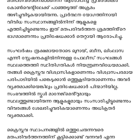
മതപരിവർത്തനമാണെന്ന് ആരോപിച്ച് പ്രവർത്തകർ
കോണ്‍വെന്റിലേക്ക് പാഞ്ഞടുത്ത് അക്രമം
അഴിച്ചുവിടുകയായിരുന്നു. പ്രാർത്ഥന യോഗത്തിനായി
വിവിധ സംസ്ഥാനങ്ങളിൽനിന്ന് ആളുകളെ
എത്തിച്ചിട്ടുണ്ടെന്നും ഇത് മതപരിവർത്തന ശ്രമത്തിൻ്റെ
ഭാഗമാണെന്നും പ്രതിഷേധക്കാർ തെറ്റായി ആരോപിച്ചു.
സംഘർഷം രൂക്ഷമായതോടെ ഖുറായ്, ബീന, ഖിംലാസ
എന്നീ സ്റ്റേഷനുകളിൽനിന്നുള്ള പോലീസ് സംഘങ്ങൾ
സ്ഥലത്തെത്തി സ്ഥിതിഗതികൾ നിയന്ത്രണവിധേയമാക്കി.
തങ്ങൾ ക്രൈസ്തവ വിശ്വാസികളാണെന്നും വിശ്വാസപരമായ
പരിപാടിയിൽ പങ്കെടുക്കാൻ ഒത്തുകൂടിയതാണെന്നും അവർ
വ്യക്തമാക്കിയെങ്കിലും പ്രതിഷേധക്കാർ പിന്മാറിയില്ല.
സംഭവത്തിൽ സ്കൂൾ മാനേജ്‌മെൻ്റുമായും
സ്ഥലത്തുണ്ടായിരുന്ന ആളുകളുമായും സംസാരിച്ചിട്ടുണ്ടെന്നും
വിവരങ്ങൾ ശേഖരിച്ചുവരികയാണെന്നും അധികൃതര്‍
വ്യക്തമാക്കി.
ക്രൈസ്തവ സ്ഥാപനങ്ങളില്‍ ഒത്തുചേരുന്നവരെ
മതപരിവര്‍ത്തനത്തിന് കൂട്ടിക്കൊണ്ട് വന്നവര്‍ എന്ന