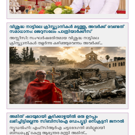
വിശുദ്ധ നാട്ടിലെ ക്രിസ്ത്യാനികൾ മടുത്തു, അവർക്ക് വേണ്ടത്
സമാധാനം: ജെറുസലേം പാത്രിയാര്‍ക്കീസ്
അസ്സീസി: സംഘര്‍ഷഭരിതമായ വിശുദ്ധ നാട്ടിലെ
ക്രിസ്ത്യാനികൾ തളര്‍ന്നു കഴിഞ്ഞുവെന്നും അവർക്ക്...
അമിത് ഷായുമായി കൂടിക്കാഴ്ചയില്‍ ഒരു ഉറപ്പും
ലഭിച്ചിട്ടില്ലെന്നു സിബിസിഐ ഡെപ്യൂട്ടി സെക്രട്ടറി ജനറല്‍
ന്യൂഡല്‍ഹി: എഫ്‌സിആര്‍എ ചട്ടഭേദഗതി ബില്ലുമായി
ബന്ധപ്പെട്ട് കേന്ദ്ര ആഭ്യന്തര മന്ത്രി അമിത്...