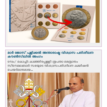
മാർ ജോസ് പുളിക്കൽ അന്താരാഷ്ട്ര വിശ്വാസ പരിശീലന
കൗൺസിലിൽ അംഗം
റോം/ കൊച്ചി: കാഞ്ഞിരപ്പള്ളി രൂപതാ മെത്രാനും
സീറോമലബാർ സഭയുടെ വിശ്വാസപരിശീലന കമ്മീഷൻ
ചെയർമാനുമായ...