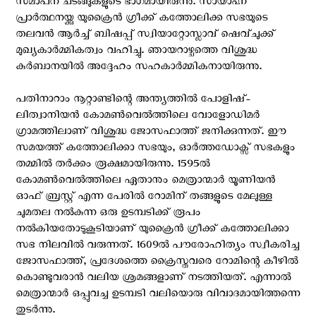
സമാപന ചടങ്ങുകളുടെ ഭാഗമായിരുന്നു. സായാഹ്ന
പ്രാർത്ഥനയ്ക്കു യുക്രൈൻ ഗ്രീക്ക് കത്തോലിക്ക സഭയുടെ
തലവൻ ആർച്ച് ബിഷപ്പ് സ്വിയാറ്റോസ്ലാവ് ഷെവ്ചുക്ക്
മുഖ്യകാര്‍മ്മികത്വം വഹിച്ചു. ഞായറാഴ്ചത്തെ വിശുദ്ധ
കുർബാനയിൽ അദ്ദേഹം സഹകാർമ്മികനായിരുന്നു.
പതിനാറാം നൂറ്റാണ്ടിന്റെ അന്ത്യത്തിൽ പോളിഷ്-
ലിത്വാനിയൻ കോമൺവെൽത്തിലെ വോളോഡിമർ
ഗ്രാമത്തിലാണ് വിശുദ്ധ ജോസഫാത്ത് ജനിക്കുന്നത്. ഈ
സമയത്ത് കത്തോലിക്കാ സഭയും, ഓർത്തഡോക്സ് സഭകളും
തമ്മിൽ തർക്കം രൂക്ഷമായിരുന്നു. 1595ൽ
കോമൺവെൽത്തിലെ ഏതാനും മെത്രാന്മാർ യൂണിയൻ
ഓഫ് ബ്രസ്റ്റ് എന്ന പേരിൽ റോമിന് തങ്ങളുടെ മേലുള്ള
ചുമതല നൽകുന്ന ഒരു ഉടമ്പടിക്ക് രൂപം
നൽകിയതോടുകൂടിയാണ് യുക്രൈൻ ഗ്രീക്ക് കത്തോലിക്കാ
സഭ നിലവിൽ വരുന്നത്. 1609ൽ പൗരോഹിത്യം സ്വീകരിച്ച
ജോസഫാത്ത്, പ്രദേശത്തെ ക്രൈസ്തവരെ റോമിന്റെ കീഴിൽ
കൊണ്ടുവരാൻ വലിയ ശ്രമങ്ങളാണ് നടത്തിയത്. എന്നാൽ
മെത്രാന്മാർ ഒപ്പുവച്ച ഉടമ്പടി വലിയൊരു വിവാദമായിത്തന്നെ
തുടർന്നു.