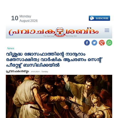
10
Monday
August 2026
News
വിശുദ്ധ ജോസഫാത്തിന്റെ നാനൂറാം
രക്തസാക്ഷിത്വ വാർഷിക ആചരണം സെന്റ്
പീറ്റേഴ്സ് ബസിലിക്കയിൽ
പ്രവാചകശബ്ദം
21-11-2023 - Tuesday