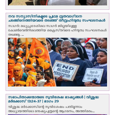
നവ സന്യാസിനികളുടെ പ്രഥമ വ്രതവാഗ്‌ദാന
ചടങ്ങിനെത്തിയവരെ തടഞ്ഞ് തീവ്രഹിന്ദുത്വ സംഘടനകള്‍
സാഗർ: മധ്യപ്രദേശിലെ സാഗർ ജില്ലയിലുള്ള
കോൺവെന്‍റിലെത്തിയ ക്രൈസ്‌തവരെ ഹിന്ദുത്വ സംഘടനകൾ
തടഞ്ഞു. ...
സഭാപിതാക്കന്മാരുടെ സുവിശേഷ ഭാഷ്യങ്ങള്‍ | വിശുദ്ധ
മര്‍ക്കോസ് 13:24-37 | ഭാഗം 29
വിശുദ്ധ മര്‍ക്കോസിന്റെ സുവിശേഷം പതിമൂന്നാം
അധ്യായത്തിലെ മനുഷ്യപുത്രന്റെ ആഗമനം, അത്തിമരം...