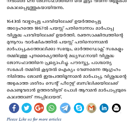
നവംബർ 12നു ജോസഫാത്തിനെ ഒരു കൂട്ടം വരുന്ന ആളുകൾ
കൊലപ്പെടുത്തുകയായിരുന്നു.
1643ൽ വാഴ്ത്തപ്പെട്ട പദവിയിലേക്ക് ഉയർത്തപ്പെട്ട
അദ്ദേഹത്തെ 1867ൽ പയസ്സ് പതിനൊന്നാം മാർപാപ്പ
വിശുദ്ധ പദവിയിലേക്ക് ഉയര്‍ത്തി. രക്തസാക്ഷിത്വത്തിന്റെ
മുന്നൂറാം വാർഷികത്തിൽ പയസ്സ് പതിനൊന്നാമൻ
മാർപാപ്പ,കത്തോലിക്കാ സഭയും, ഓർത്തഡോക്സ് സഭകളും
തമ്മിലുള്ള പുനരൈക്യത്തിന്റെ മധ്യസ്ഥനായി വിശുദ്ധ
ജോസഫാത്തിനെ പ്രഖ്യാപിച്ചു. പൗരസ്ത്യ, പാശ്ചാത്യ
സഭകൾ തമ്മിൽ കൂടുതൽ ഐക്യം വേണമെന്ന ആഗ്രഹം
നിമിത്തം ജോൺ ഇരുപത്തിമൂന്നാമൻ മാർപാപ്പ, വിശുദ്ധന്റെ
അഴുകാത്ത ശരീരം സെന്റ് പീറ്റേഴ്സ് ബസിലിക്കയിലേക്ക്
കൊണ്ടുവരാൻ ഉത്തരവിട്ടത് പോൾ ആറാമൻ മാർപാപ്പയുടെ
കാലത്താണ് നടപ്പിലായത്.
Please Like us for more articles