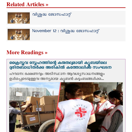
Related Articles »
വിശുദ്ധ ജോസഫാറ്റ്‌
November 12 : വിശുദ്ധ ജോസഫാറ്റ്‌
More Readings »
ക്രൈസ്തവ സ്നേഹത്തിന്റെ കരുതലുമായി ക്യൂബയിലെ
ദുരിതബാധിതർക്കു അരികിൽ കത്തോലിക്ക സംഘടന
ഹവാന: ഭക്ഷണവും അടിസ്ഥാന ആവശ്യസാധനങ്ങളും
ഉള്‍പ്പെടെയുള്ളവ അന്യമായ ക്യൂബൻ കുടുംബങ്ങൾക്കു...