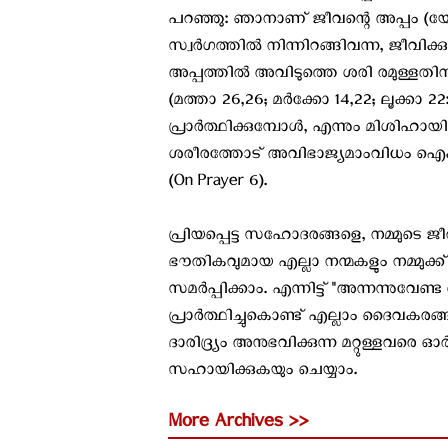
പറഞ്ഞു: ഞാനാണ് ജീവന്റെ അപ്പം (യോഹ
സ്വർഗത്തിൽ നിന്നിറങ്ങിവന്ന, ജീവി
അപ്പത്തിൽ അവിടുത്തെ ശരി രമുള്ളതിന
(മത്താ 26,26; മർക്കോ 14,22; ലൂക്കാ 
പ്രാർത്ഥിക്കുമ്പോൾ, എന്നും മിശിഹായ
ശരീരത്തോട് അവിഭാജ്യമാംവിധം ഐക്യപ്പെ
(On Prayer 6).
പ്രിയപ്പെട്ട സഹോദരങ്ങളെ, നമ്മുടെ 
ഭൗതികവുമായ എല്ലാ നന്മകളും നമ്മുക്
സമർപ്പിക്കാം. എന്നിട്ട് "അന്നന്നു
പ്രാർത്ഥിച്ചുകൊണ്ട് എല്ലാം ദൈവകര
ദാരിദ്ര്യം അനുഭവിക്കുന്ന മറ്റുള്ളവരെ
സഹായിക്കുകയും ചെയ്യാം.
More Archives >>