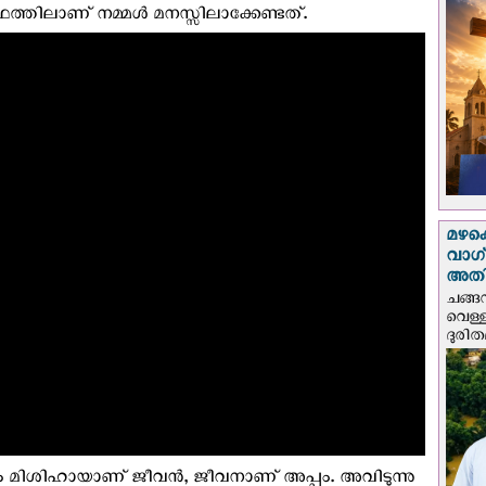
്തിലാണ് നമ്മൾ മനസ്സിലാക്കേണ്ടത്.
മഴക
വാഗ്
അത
ചങ്ങ
വെള്
ദുരിത
ം മിശിഹായാണ് ജീവൻ, ജീവനാണ് അപ്പം. അവിടുന്നു