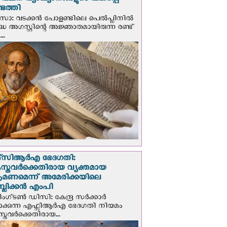
് വചന വ്യാഖ്യാനങ്ങളുടെ പകര്‍പ്പ്
െത്തി
‍സോ: വടക്കൻ പോളണ്ടിലെ പെൽപ്ലിനില്‍
്ധ അഗസ്റ്റിന്റെ അജ്ഞാതമായിരുന്ന രണ്ട്
..
സി‌ആര്‍‌എ ഭേദഗതി:
സ്തവർക്കെതിരായ വ്യക്തമായ
രമണമെന്ന് അമേരിക്കയിലെ
പബ്ലിക്കൻ എംപി
ഗ്ടണ്‍ ഡി‌സി: കേന്ദ്ര സർക്കാർ
പാക്കുന്ന എഫ്സിആർഎ ഭേദഗതി നിയമം
സ്തവർക്കെതിരായ...