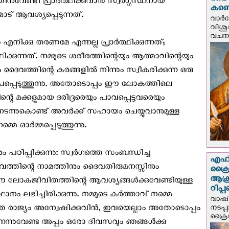
രണ്ട
ുവേണ്ടി പ്രാർത്ഥിക്കുവാൻ സ്വർഗ്ഗസ്ഥനായ
കണ്ട
ട് ആവശ്യപ്പെടുന്നത്.
വാര്
വിശുദ
വചന.
നിക്കു തരണമേ എന്നല്ല പ്രാർത്ഥിക്കുന്നത്;
്കുന്നത്. നമ്മുടെ ശരീരത്തിന്റെയും ആത്മാവിന്റെയും
 ദൈവത്തിന്റെ കരങ്ങളിൽ നിന്നും സ്വീകരിക്കുന്ന ഒരു
പ്പെടുത്തുന്നു. അതോടൊപ്പം ഈ ലോകത്തിലെ
 മക്കളുമായ ദരിദ്രരെയും പാവപ്പെട്ടവരെയും
ടന്നുകൊണ്ട് അവർക്ക് സഹായം ചെയ്യുവാനുമുള്ള
 ഓർമ്മപ്പെടുത്തുന്നു.
ഠിപ്പിക്കുന്നു: സ്വർഗത്തെ സംബന്ധിച്ച
എഫ്‌
ത്തിന്റെ നാമത്തിനും ദൈവതിരുമനസ്സിനും
ക്രൈ
ആക്
ഈ ലോകജീവിതത്തിന്റെ ആവശ്യങ്ങൾക്കുവേണ്ടിയുള്ള
റിപ്
ലഭിച്ചിരിക്കുന്നു. നമ്മുടെ കർത്താവ് നമ്മെ
വാഷിം
ത്തെ രാജ്യം അന്വേഷിക്കുവിൻ, ഇവയെല്ലാം അതോടൊപ്പം
നടപ്
ക്രൈ
 'അന്നന്നുവേണ്ട അപ്പം ഒരോ ദിവസവും ഞങ്ങൾക്കു