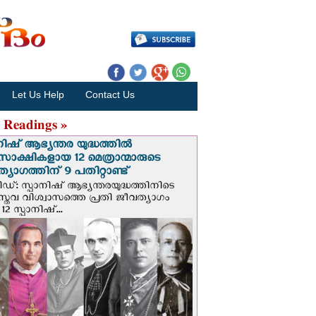
Let Us Help
Contact Us
 Readings »
നിഷ് ആഭ്യന്തര യുദ്ധത്തില്‍
സാക്ഷികളായ 12 മെത്രാന്മാരുടെ
്യാഗത്തിന് 9 പതിറ്റാണ്ട്
ിഡ്: സ്പാനിഷ് ആഭ്യന്തരയുദ്ധത്തിനിടെ
സ്തവ വിശ്വാസത്തെ പ്രതി ജീവത്യാഗം
 12 സ്പാനിഷ്...