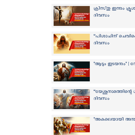
ക്രിസ്‌തു ഇന്നും ക്
ദിവസം
“പിശാചിന് ചെവികൊ
ദിവസം
"ആടും ഇടയനും" | ന
“യേശുനാമത്തിന്റെ 
ദിവസം
"അകലെയായി അനുഗമ