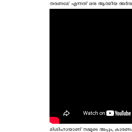
തരണമേ' എന്നത് ഒരു ആത്മീയ അർത്ഥത
മിശിഹായാണ് നമ്മുടെ അപ്പം, കാരണ