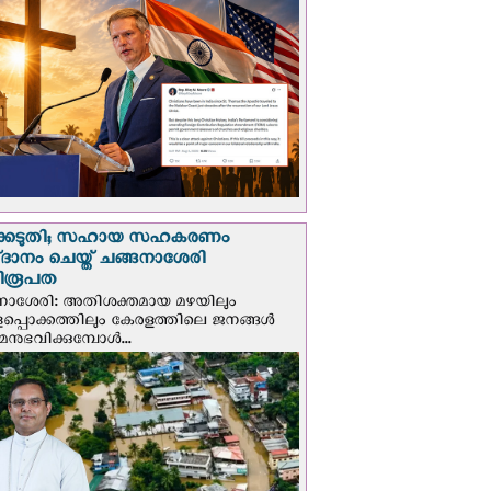
്കെടുതി; സഹായ സഹകരണം
‌ദാനം ചെയ്ത് ചങ്ങനാശേരി
ിരൂപത
നാശേരി: അതിശക്തമായ മഴയിലും
ളപ്പൊക്കത്തിലും കേരളത്തിലെ ജനങ്ങൾ
മനുഭവിക്കുമ്പോൾ...