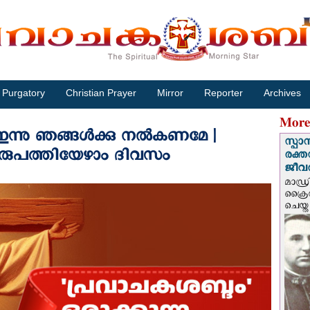
Purgatory
Christian Prayer
Mirror
Reporter
Archives
More
ഇന്നു ഞങ്ങൾക്കു നൽകണമേ |
സ്പാ
ഇരുപത്തിയേഴാം ദിവസം
രക്ത
ജീവത
മാഡ്ര
ക്രൈ
ചെയ്ത