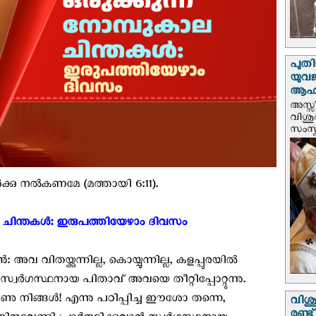
പുതി
യുവ
ആഹ്
അസ്സീ
വിശു
സംസ്ക
്കു നല്‍കണമേ (മത്തായി 6:11).
ാല ചിന്തകൾ: ഇരുപത്തിയേഴാം ദിവസം ‍
വിതയ്ക്കുന്നില്ല, കൊയ്യുന്നില്ല, കളപ്പുരയില്‍
ടെ സ്വര്‍ഗസ്ഥനായ പിതാവ് അവയെ തീറ്റിപ്പോറ്റുന്നു.
ു നിങ്ങള്‍! എന്നു പഠിപ്പിച്ച ഈശോ തന്നെ,
വിശു