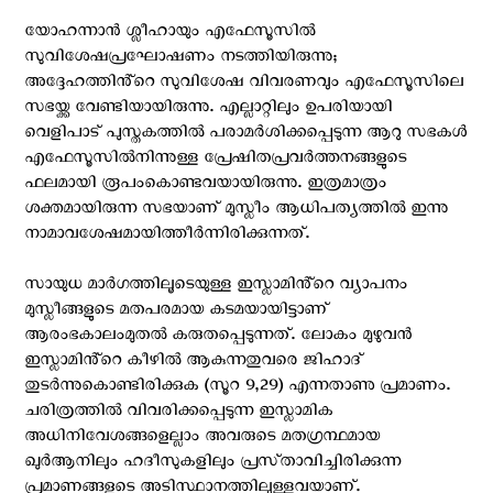
യോഹന്നാൻ ശ്ലീഹായും എഫേസൂസിൽ
സുവിശേഷപ്രഘോഷണം നടത്തിയിരുന്നു;
അദ്ദേഹത്തിൻ്റെ സുവിശേഷ വിവരണവും എഫേസൂസിലെ
സഭയ്ക്ക വേണ്ടിയായിരുന്നു. എല്ലാറ്റിലും ഉപരിയായി
വെളിപാട് പുസ്ത‌കത്തിൽ പരാമർശിക്കപ്പെടുന്ന ആറു സഭകൾ
എഫേസൂസിൽനിന്നുള്ള പ്രേഷിതപ്രവർത്തനങ്ങളുടെ
ഫലമായി രൂപംകൊണ്ടവയായിരുന്നു. ഇത്രമാത്രം
ശക്തമായിരുന്ന സഭയാണ് മുസ്ലീം ആധിപത്യത്തിൽ ഇന്നു
നാമാവശേഷമായിത്തീർന്നിരിക്കുന്നത്.
സായുധ മാർഗത്തിലൂടെയുള്ള ഇസ്ലാമിൻ്റെ വ്യാപനം
മുസ്ലീങ്ങളുടെ മതപരമായ കടമയായിട്ടാണ്
ആരംഭകാലംമുതൽ കരുതപ്പെടുന്നത്. ലോകം മുഴുവൻ
ഇസ്ലാമിൻ്റെ കീഴിൽ ആകുന്നതുവരെ ജിഹാദ്
തുടർന്നുകൊണ്ടിരിക്കുക (സൂറ 9,29) എന്നതാണു പ്രമാണം.
ചരിത്രത്തിൽ വിവരിക്കപ്പെടുന്ന ഇസ്ലാമിക
അധിനിവേശങ്ങളെല്ലാം അവരുടെ മതഗ്രന്ഥമായ
ഖുർആനിലും ഹദീസുകളിലും പ്രസ്‌താവിച്ചിരിക്കുന്ന
പ്രമാണങ്ങളുടെ അടിസ്ഥാനത്തിലുള്ളവയാണ്.