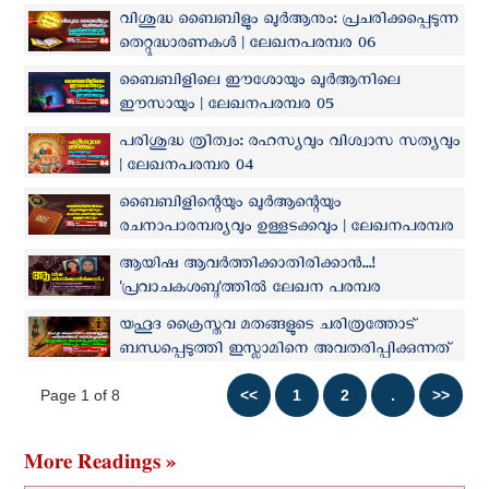
വിശുദ്ധ ബൈബിളും ഖുര്‍ആനും: പ്രചരിക്കപ്പെടുന്ന
തെറ്റുദ്ധാരണകൾ | ലേഖനപരമ്പര 06
ബൈബിളിലെ ഈശോയും ഖുർആനിലെ
ഈസായും | ലേഖനപരമ്പര 05
പരിശുദ്ധ ത്രിത്വം: രഹസ്യവും വിശ്വാസ സത്യവും
| ലേഖനപരമ്പര 04
ബൈബിളിന്റെയും ഖുർആന്റെയും
രചനാപാരമ്പര്യവും ഉള്ളടക്കവും | ലേഖനപരമ്പര
02
ആയിഷ ആവര്‍ത്തിക്കാതിരിക്കാന്‍...!
'പ്രവാചകശബ്ദ'ത്തില്‍ ലേഖന പരമ്പര
ആരംഭിക്കുന്നു
യഹൂദ ക്രൈസ്തവ മതങ്ങളുടെ ചരിത്രത്തോട്
ബന്ധപ്പെടുത്തി ഇസ്ലാമിനെ അവതരിപ്പിക്കുന്നത്
തികച്ചും അധാർമ്മികം | ലേഖനപരമ്പര 01
Page 1 of 8
More Readings »