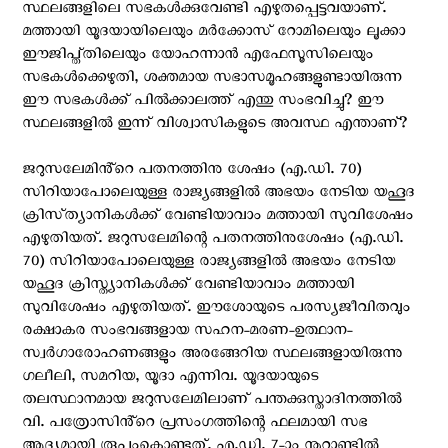
സ്ഥലങ്ങളിലെ സഭകൾക്കുവേണ്ടി എഴുതപ്പെട്ടവയാണ്.
മത്തായി യൂദയായിലെയും മർക്കോസ് റോമിലെയും ലൂക്കാ
ഈജിപ്ത്‌തിലെയും യോഹന്നാൻ എഫേസൂസിലെയും
സഭകൾക്കെഴുതി, ശക്തമായ സഭാസമൂഹങ്ങളുണ്ടായിരുന്ന
ഈ സഭകൾക്ക് പിൽക്കാലത്ത് എന്തു സംഭവിച്ചു? ഈ
സ്ഥലങ്ങളിൽ ഇന്ന് വിശ്വാസികളുടെ അവസ്ഥ എന്താണ്?
ജറുസലേമിൻ്റെ പതനത്തിനു ശേഷം (എ.ഡി. 70)
സിറിയാപോലെയുള്ള രാജ്യങ്ങളിൽ അഭയം നേടിയ യഹൂദ
ക്രിസ്‌ത്യാനികൾക്ക് വേണ്ടിയാവാം മത്തായി സുവിശേഷം
എഴുതിയത്. ജറുസലേമിന്റെ പതനത്തിനുശേഷം (എ.ഡി.
70) സിറിയാപോലെയുള്ള രാജ്യങ്ങളിൽ അഭയം നേടിയ
യഹൂദ ക്രിസ്ത്യാനികൾക്ക് വേണ്ടിയാവാം മത്തായി
സുവിശേഷം എഴുതിയത്. ഈശോയുടെ പരസ്യജീവിതവും
രക്ഷാകര സംഭവങ്ങളായ സഹന-മരണ-ഉത്ഥാന-
സ്വർഗാരോഹണങ്ങളും അരങ്ങേറിയ സ്ഥലങ്ങളായിരുന്നു
ഗലീലി, സമറിയ, യൂദാ എന്നിവ. യൂദയായുടെ
തലസ്ഥാനമായ ജറുസലേമിലാണ് പന്തക്കുസ്താദിനത്തിൽ
വി. പത്രോസിൻ്റെ പ്രസംഗത്തിന്റെ ഫലമായി സഭ