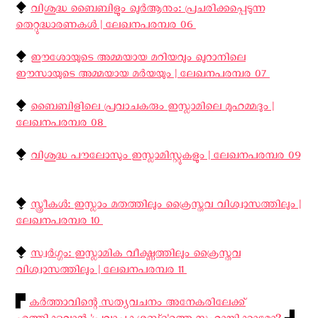
⧪
വിശുദ്ധ ബൈബിളും ഖുര്‍ആനും: പ്രചരിക്കപ്പെടുന്ന
തെറ്റുദ്ധാരണകൾ | ലേഖനപരമ്പര 06 ‍
⧪
ഈശോയുടെ അമ്മയായ മറിയവും ഖുറാനിലെ
ഈസായുടെ അമ്മയായ മർയയും | ലേഖനപരമ്പര 07 ‍
⧪
ബൈബിളിലെ പ്രവാചകരും ഇസ്ലാമിലെ മുഹമ്മദും |
ലേഖനപരമ്പര 08 ‍
⧪
വിശുദ്ധ പൗലോസും ഇസ്ലാമിസ്റ്റുകളും | ലേഖനപരമ്പര 09
⧪
സ്ത്രീകള്‍: ഇസ്ലാം മതത്തിലും ക്രൈസ്തവ വിശ്വാസത്തിലും |
ലേഖനപരമ്പര 10 ‍
⧪
സ്വർഗ്ഗം: ഇസ്ലാമിക വീക്ഷ്ണത്തിലും ക്രൈസ്തവ
വിശ്വാസത്തിലും | ലേഖനപരമ്പര 11 ‍
▛
കര്‍ത്താവിന്റെ സത്യവചനം അനേകരിലേക്ക്