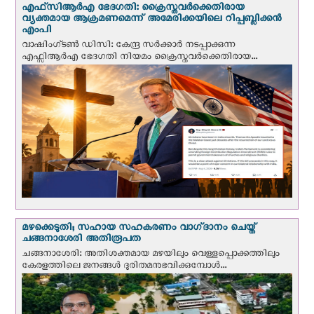
എഫ്‌സി‌ആര്‍‌എ ഭേദഗതി: ക്രൈസ്തവർക്കെതിരായ
വ്യക്തമായ ആക്രമണമെന്ന് അമേരിക്കയിലെ റിപ്പബ്ലിക്കൻ
എംപി
വാഷിംഗ്ടണ്‍ ഡി‌സി: കേന്ദ്ര സർക്കാർ നടപ്പാക്കുന്ന
എഫ്സിആർഎ ഭേദഗതി നിയമം ക്രൈസ്തവർക്കെതിരായ...
മഴക്കെടുതി; സഹായ സഹകരണം വാഗ്‌ദാനം ചെയ്ത്
ചങ്ങനാശേരി അതിരൂപത
ചങ്ങനാശേരി: അതിശക്തമായ മഴയിലും വെള്ളപ്പൊക്കത്തിലും
കേരളത്തിലെ ജനങ്ങൾ ദുരിതമനുഭവിക്കുമ്പോൾ...