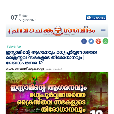
07
Friday
August 2026
Editor's Pick
ഇസ്ലാമിന്റെ ആഗമനവും മധ്യപൂര്‍വ്വദേശത്തെ
ക്രൈസ്തവ സഭകളുടെ തിരോധാനവും |
ലേഖനപരമ്പര 12
ഡോ. തോമസ് കറുകക്കളം
02-06-2024 - Sunday