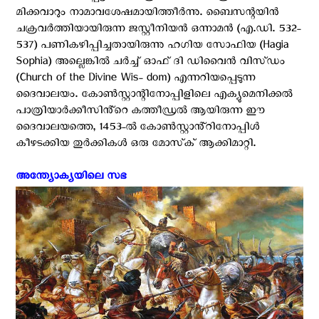
മിക്കവാറും നാമാവശേഷമായിത്തീർന്നു. ബൈസന്റയിൻ
ചക്രവർത്തിയായിരുന്ന ജസ്റ്റീനിയൻ ഒന്നാമൻ (എ.ഡി. 532-
537) പണികഴിപ്പിച്ചതായിരുന്നു ഹഗിയ സോഫിയ (Hagia
Sophia) അല്ലെങ്കിൽ ചർച്ച് ഓഫ് ദി ഡിവൈൻ വിസ്‌ഡം
(Church of the Divine Wis- dom) എന്നറിയപ്പെടുന്ന
ദൈവാലയം. കോൺസ്റ്റാന്റിനോപ്പിളിലെ എക്യുമെനിക്കൽ
പാത്രിയാർക്കീസിൻ്റെ കത്തീഡ്രൽ ആയിരുന്ന ഈ
ദൈവാലയത്തെ, 1453-ൽ കോൺസ്റ്റാൻ്റിനോപ്പിൾ
കീഴടക്കിയ തുർക്കികൾ ഒരു മോസ്‌ക് ആക്കിമാറ്റി.
അന്ത്യോക്യയിലെ സഭ ‍