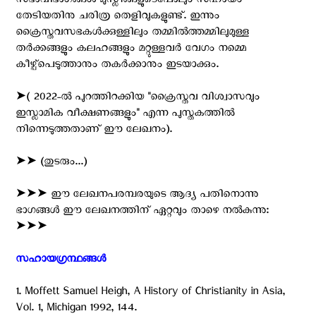
സഭാവിഭാഗങ്ങൾ മുസ്ലീങ്ങളുടെപോലും സഹായം
തേടിയതിനു ചരിത്ര തെളിവുകളുണ്ട്. ഇന്നും
ക്രൈസ്തവസഭകൾക്കുള്ളിലും തമ്മിൽത്തമ്മിലുമുള്ള
തർക്കങ്ങളും കലഹങ്ങളും മറ്റുള്ളവർ വേഗം നമ്മെ
കീഴ്പ്പെടുത്താനും തകർക്കാനും ഇടയാക്കും.
➤( 2022-ല്‍ പുറത്തിറക്കിയ ''ക്രൈസ്തവ വിശ്വാസവും
ഇസ്ലാമിക വീക്ഷണങ്ങളും'' എന്ന പുസ്തകത്തില്‍
നിന്നെടുത്തതാണ് ഈ ലേഖനം).
➤➤ (തുടരും...)
➤➤➤ ഈ ലേഖനപരമ്പരയുടെ ആദ്യ പതിനൊന്നു
ഭാഗങ്ങള്‍ ഈ ലേഖനത്തിന് ഏറ്റവും താഴെ നല്‍കുന്നു:
➤➤➤
സഹായഗ്രന്ഥങ്ങൾ ‍
1. Moffett Samuel Heigh, A History of Christianity in Asia,
Vol. 1, Michigan 1992, 144.