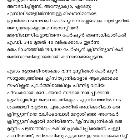
ക്രിസ്ത്യാനികൾ അതിക്രൂരമായ പീഡനങ്ങൾ
അനുഭവിച്ചിട്ടുണ്ട്. അന്ത്യോക്യാ, എദേസ്സ
എന്നിവിടങ്ങളിൽനിന്നുള്ള മിഷനറിമാരുടെ
പ്രവർത്തനഫലമായി പേർഷ്യൻ സഭയ്ക്കുണ്ടായ വളർച്ചയിൽ
അസൂയാലുക്കളായ സൊറാസ്ട്രിയൻ
മതവിശ്വാസികളായിരുന്ന പേർഷ്യൻ ഭരണാധികാരികൾ
എ.ഡി. 340 മുതൽ 40 വർഷക്കാലം തുടർന്ന
മതപീഡനത്തിൽ 190,000 പേർഷ്യൻ ക്രിസ്‌ത്യാനികൾ
രക്തസാക്ഷികളായതായി കണക്കാക്കപ്പെടുന്നു.
ഏഴാം നൂറ്റാണ്ടിനുശേഷം വന്ന മുസ്ലീങ്ങൾ പേർഷ്യൻ
സാമ്രാജ്യത്തിലെ ക്രിസ്‌ത്യാനികളോട് ആദ്യമൊക്കെ
സഹിഷ്ണുത പുലർത്തിയെങ്കിലും പിന്നീടു വലിയ
പീഡകരായി മാറി. അവർ സഭയെ നശിപ്പിക്കാൻ
ശ്രമിച്ചെങ്കിലും രക്തസാക്ഷികളുടെ ചുടുനിണത്തിൽ സഭ
ശക്തമായി വളർന്നു. ചുരുക്കത്തിൽ അധികാരികൾ ഒരു
ക്രിസ്ത്യാനിയെ വധിക്കുമ്പോൾ മറ്റൊരിടത്ത് അനേകർ
ക്രിസ്ത്യാനികളായി മാറിയിരുന്നു. "ക്രിസ്‌ത്യാനികൾ ഒരു
മുസ്ലീം പട്ടണത്തിലും കുരിശ് പ്രദർശിപ്പിക്കരുത്, പള്ളി
പണിയരുത്, മറിയത്തിന്റെ പുത്രനായ ഈശോയെക്കുറിച്ച്