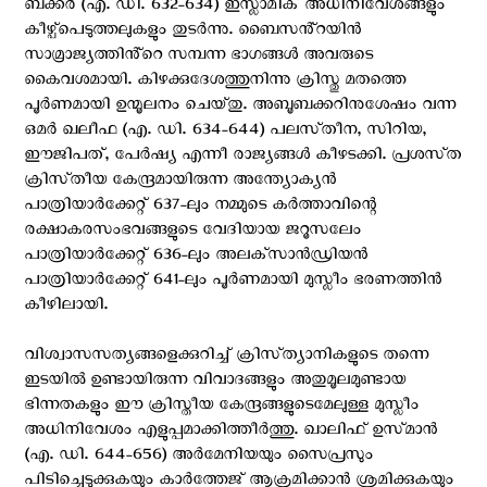
ബക്കർ (എ. ഡി. 632-634) ഇസ്ലാമിക് അധിനിവേശങ്ങളും
കീഴ്പ്പെടുത്തലുകളും തുടർന്നു. ബൈസൻ്റയിൻ
സാമ്രാജ്യത്തിൻ്റെ സമ്പന്ന ഭാഗങ്ങൾ അവരുടെ
കൈവശമായി. കിഴക്കുദേശത്തുനിന്നു ക്രിസ്തു മതത്തെ
പൂർണമായി ഉന്മൂലനം ചെയ്‌തു. അബൂബക്കറിനുശേഷം വന്ന
ഒമർ ഖലീഫ (എ. ഡി. 634-644) പലസ്‌തീന, സിറിയ,
ഈജിപത്, പേർഷ്യ എന്നീ രാജ്യങ്ങൾ കീഴടക്കി. പ്രശസ്‌ത
ക്രിസ്‌തീയ കേന്ദ്രമായിരുന്ന അന്ത്യോക്യൻ
പാത്രിയാർക്കേറ്റ് 637-ലും നമ്മുടെ കർത്താവിന്റെ
രക്ഷാകരസംഭവങ്ങളുടെ വേദിയായ ജറൂസലേം
പാത്രിയാർക്കേറ്റ് 636-ലും അലക്‌സാൻഡ്രിയൻ
പാത്രിയാർക്കേറ്റ് 641-ലും പൂർണമായി മുസ്ലീം ഭരണത്തിൻ
കീഴിലായി.
വിശ്വാസസത്യങ്ങളെക്കുറിച്ച് ക്രിസ്‌ത്യാനികളുടെ തന്നെ
ഇടയിൽ ഉണ്ടായിരുന്ന വിവാദങ്ങളും അതുമൂലമുണ്ടായ
ഭിന്നതകളും ഈ ക്രിസ്തീയ കേന്ദ്രങ്ങളുടെമേലുള്ള മുസ്ലീം
അധിനിവേശം എളുപ്പമാക്കിത്തീർത്തു. ഖാലിഫ് ഉസ്‌മാൻ
(എ. ഡി. 644-656) അർമേനിയയും സൈപ്രസും
പിടിച്ചെടുക്കുകയും കാർത്തേജ് ആക്രമിക്കാൻ ശ്രമിക്കുകയും