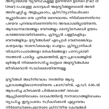
അന്യായമായ വ്യവസ്ഥകളുള്ള ഉമറിൻ്റെ ഉടമ്പടി (Pact of
Umar) പോലുള്ള കരാറുകൾ അമുസ്ലീങ്ങളുടെമേൽ അവർ
അടിച്ചേല്പിച്ചു. അതുപ്രകാരം, ക്രിസ്‌ത്യാനികൾക്കോ
യഹൂദർക്കോ ഒരു പുതിയ ദൈവാലയം നിർമിക്കുന്നതിനോ
പഴയവ പുനരുദ്ധരിക്കുന്നതിനോ അവകാശമില്ലായിരുന്നു.
ആരാധനാലയങ്ങളും ഭവനങ്ങളും മോസ്കിനെക്കാൾ ഉയരം
കുറഞ്ഞവയായിരിക്കണം. ക്രിസ്ത്യന്‍ പള്ളികളിലും
ഭവനങ്ങളിലും മുസ്ലീങ്ങൾക്ക് എപ്പോൾ വേണമെങ്കിലും
കയറുകയും താമസിക്കുകയും ചെയ്യാം. ക്രിസ്ത്യാനികൾ
വിശ്വാസാചാരങ്ങളോ മതകർമങ്ങളോ പരസ്യമായി
നടത്താൻ പാടില്ല. ചുരുക്കത്തിൽ, ഈ പ്രദേശങ്ങളിൽ
ഖുർആൻ നിയമമനുസരിച്ചു മാത്രമേ അമുസ്ലീങ്ങൾക്കു
ജീവിക്കുവാൻ സാധിക്കുമായിരുന്നുള്ളു.
മുസ്ലീങ്ങൾ അധിനിവേശം നടത്തിയ ആദ്യ
പ്രദേശങ്ങളിലൊന്നായിരുന്നു പലസ്‌തീൻ. എ.ഡി. 636-ൽ
ആരംഭിച്ച കീഴടക്കൽ പിൽക്കാലത്ത് വടക്കേ
ആഫ്രിക്കയിലേക്കും ലോകത്തിന്റെ നാനാഭാഗങ്ങളിലേക്കും
വ്യാപിച്ചു. ഇസ്ലാംമതം സ്വീകരിക്കാൻ എല്ലാവരും
നിർബന്ധിക്കപ്പെട്ടതോടെ ക്രിസ്‌തീയ കേന്ദ്രങ്ങൾ