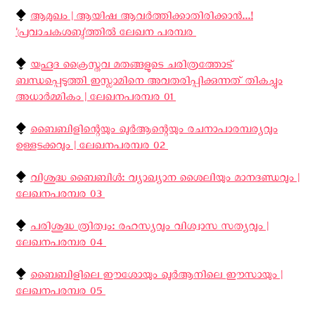
⧪
ആമുഖം | ആയിഷ ആവര്‍ത്തിക്കാതിരിക്കാന്‍...!
'പ്രവാചകശബ്ദ'ത്തില്‍ ലേഖന പരമ്പര ‍
⧪
യഹൂദ ക്രൈസ്തവ മതങ്ങളുടെ ചരിത്രത്തോട്
ബന്ധപ്പെടുത്തി ഇസ്ലാമിനെ അവതരിപ്പിക്കുന്നത് തികച്ചും
അധാർമ്മികം | ലേഖനപരമ്പര 01 ‍
⧪
ബൈബിളിന്റെയും ഖുർആന്റെയും രചനാപാരമ്പര്യവും
ഉള്ളടക്കവും | ലേഖനപരമ്പര 02 ‍
⧪
വിശുദ്ധ ബൈബിൾ: വ്യാഖ്യാന ശൈലിയും മാനദണ്ഡവും |
ലേഖനപരമ്പര 03 ‍
⧪
പരിശുദ്ധ ത്രിത്വം: രഹസ്യവും വിശ്വാസ സത്യവും |
ലേഖനപരമ്പര 04 ‍
⧪
ബൈബിളിലെ ഈശോയും ഖുർആനിലെ ഈസായും |
ലേഖനപരമ്പര 05 ‍