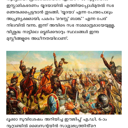
ആദ്യമായി രൂപംകൊണ്ടത്. എ.ഡി. 7-ാം നൂറ്റാണ്ടിൽ
ഇസ്ലാമികഭരണം യൂദയായിൽ എത്തിയപ്പോൾമുതൽ സഭ
ഞെരുക്കപ്പെടുവാൻ തുടങ്ങി. 'യൂദയാ' എന്ന പേരുപോലും
അപ്രത്യക്ഷമായി; പകരം 'വെസ്റ്റ് ബാങ്ക്' എന്ന പേര്
നിലവിൽ വന്നു. ഇന്ന് അവിടെ സഭ നാമമാത്രമായേയുള്ളു.
വിശുദ്ധ നാട്ടിലെ ഒട്ടുമിക്കവാറും സ്ഥലങ്ങൾ ഇന്നു
മുസ്ലീങ്ങളുടെ അധീനതയിലാണ്.
ലൂക്കാ സുവിശേഷം അറിയിച്ച ഈജിപ്ത‌് എ.ഡി. 6-ാം
നൂറ്റാണ്ടിൽ ബൈസന്റയിൻ സാമ്രാജ്യത്തിൻ്റെ