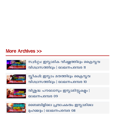
More Archives >>
സ്വർഗ്ഗം: ഇസ്ലാമിക വീക്ഷ്ണത്തിലും ക്രൈസ്തവ
വിശ്വാസത്തിലും | ലേഖനപരമ്പര 11
സ്ത്രീകള്‍: ഇസ്ലാം മതത്തിലും ക്രൈസ്തവ
വിശ്വാസത്തിലും | ലേഖനപരമ്പര 10
വിശുദ്ധ പൗലോസും ഇസ്ലാമിസ്റ്റുകളും |
ലേഖനപരമ്പര 09
ബൈബിളിലെ പ്രവാചകരും ഇസ്ലാമിലെ
മുഹമ്മദും | ലേഖനപരമ്പര 08