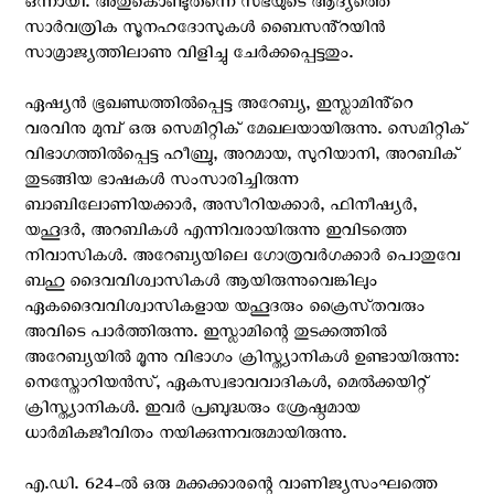
ഒന്നായി. അതുകൊണ്ടുതന്നെ സഭയുടെ ആദ്യത്തെ
സാർവത്രിക സൂനഹദോസുകൾ ബൈസൻ്റയിൻ
സാമ്രാജ്യത്തിലാണു വിളിച്ചു ചേർക്കപ്പെട്ടതും.
ഏഷ്യൻ ഭൂഖണ്ഡത്തിൽപ്പെട്ട അറേബ്യ, ഇസ്ലാമിൻ്റെ
വരവിനു മുമ്പ് ഒരു സെമിറ്റിക് മേഖലയായിരുന്നു. സെമിറ്റിക്
വിഭാഗത്തിൽപ്പെട്ട ഹീബ്രു, അറമായ, സുറിയാനി, അറബിക്
തുടങ്ങിയ ഭാഷകൾ സംസാരിച്ചിരുന്ന
ബാബിലോണിയക്കാർ, അസീറിയക്കാർ, ഫിനീഷ്യർ,
യഹൂദർ, അറബികൾ എന്നിവരായിരുന്നു ഇവിടത്തെ
നിവാസികൾ. അറേബ്യയിലെ ഗോത്രവർഗക്കാർ പൊതുവേ
ബഹു ദൈവവിശ്വാസികൾ ആയിരുന്നുവെങ്കിലും
ഏകദൈവവിശ്വാസികളായ യഹൂദരും ക്രൈസ്‌തവരും
അവിടെ പാർത്തിരുന്നു. ഇസ്ലാമിന്റെ തുടക്കത്തിൽ
അറേബ്യയിൽ മൂന്നു വിഭാഗം ക്രിസ്ത്യാനികൾ ഉണ്ടായിരുന്നു:
നെസ്തോറിയൻസ്, ഏകസ്വഭാവവാദികൾ, മെൽക്കയിറ്റ്
ക്രിസ്ത്യാനികൾ. ഇവർ പ്രബുദ്ധരും ശ്രേഷ്ഠമായ
ധാർമികജീവിതം നയിക്കുന്നവരുമായിരുന്നു.
എ.ഡി. 624-ൽ ഒരു മക്കക്കാരന്റെ വാണിജ്യസംഘത്തെ