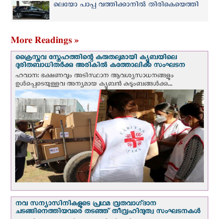
പ്രാര്‍ത്ഥനാനിയോഗം
ലെയോ പാപ്പ വത്തിക്കാനിൽ തിരികെയെത്തി
More Readings »
ക്രൈസ്തവ സ്നേഹത്തിന്റെ കരുതലുമായി ക്യൂബയിലെ
ദുരിതബാധിതർക്കു അരികിൽ കത്തോലിക്ക സംഘടന
ഹവാന: ഭക്ഷണവും അടിസ്ഥാന ആവശ്യസാധനങ്ങളും
ഉള്‍പ്പെടെയുള്ളവ അന്യമായ ക്യൂബൻ കുടുംബങ്ങൾക്കു...
നവ സന്യാസിനികളുടെ പ്രഥമ വ്രതവാഗ്‌ദാന
ചടങ്ങിനെത്തിയവരെ തടഞ്ഞ് തീവ്രഹിന്ദുത്വ സംഘടനകള്‍