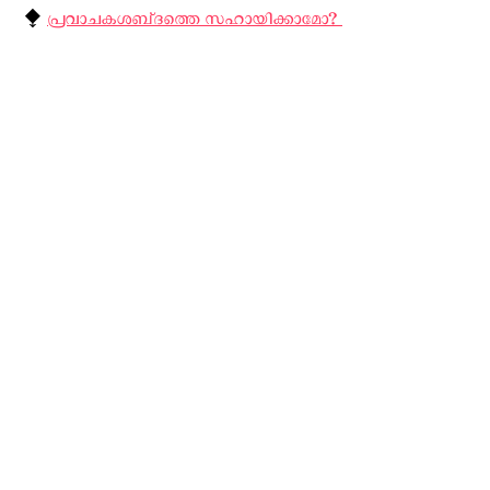
⧪
പ്രവാചകശബ്‌ദത്തെ സഹായിക്കാമോ? ‍