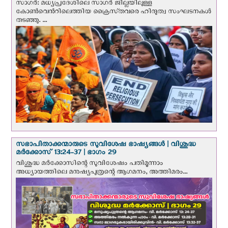
സാഗർ: മധ്യപ്രദേശിലെ സാഗർ ജില്ലയിലുള്ള
കോൺവെന്‍റിലെത്തിയ ക്രൈസ്‌തവരെ ഹിന്ദുത്വ സംഘടനകൾ
തടഞ്ഞു. ...
സഭാപിതാക്കന്മാരുടെ സുവിശേഷ ഭാഷ്യങ്ങള്‍ | വിശുദ്ധ
മര്‍ക്കോസ് 13:24-37 | ഭാഗം 29
വിശുദ്ധ മര്‍ക്കോസിന്റെ സുവിശേഷം പതിമൂന്നാം
അധ്യായത്തിലെ മനുഷ്യപുത്രന്റെ ആഗമനം, അത്തിമരം...