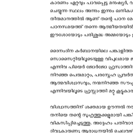
കാരണം ഏറ്റവും പാവപ്പെട്ട മനുഷ്യർ,
ചെയ്യുന്ന സ്ഥലം അന്നും ഇന്നും 
തീരുമാനത്തിൽ ആണ് തന്റെ പഠന മേ
പഠനസമയത്ത് തന്നെ ആത്മീയതയിൽ
ഈശോയോടും പരിശുദ്ധ അമ്മയോടും 
ദൈനംദിന കുർബാനയിലെ പങ്കാളിത്തം
സൊസൈറ്റിയിലൂടെയുള്ള വിപുലമായ ജ
എന്നിവ പിയെർ ജോർജോ ഫ്രസാത്തിയു
നിറഞ്ഞ പെരുമാറ്റം, പരസ്നേഹ പ്രവർ
ആത്മവിശ്വാസവും, നന്മനിറഞ്ഞ സൗഹൃദവ
എന്നിവയിലൂടെ ഫ്രസ്സാത്തി ‍മറ്റു കൂട്ടുക
വിശ്വാസത്തിന് ശക്തമായ ഊന്നൽ നൽകാത
തനിയെ തന്റെ സുഹൃത്തുക്കളുമായി പങ
വികസിപ്പിച്ചെടുത്തു. അദ്ദേഹം പതിവ
ദിവ്യകാരുണ്യ ആരാധനയിൽ ചെലവഴിക്കുക