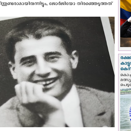
്തുണ്ടരാമായിരുന്നിട്ടും, ജോർജിയോ തിരഞ്ഞെടുത്തത്
രക്ഷ
കാട്
കെസ
കൊച്
മത്സ്
പെടുമ്