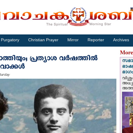
Purgatory
Christian Prayer
Mirror
Reporter
Archives
More
ാത്തിയും; പ്രത്യാശ വർഷത്തിൽ
സഭാ
ുവാക്കൾ
ഭാഷ്യ
ഭാഗം
turday
വിശു
അധ്യ
അത്തി