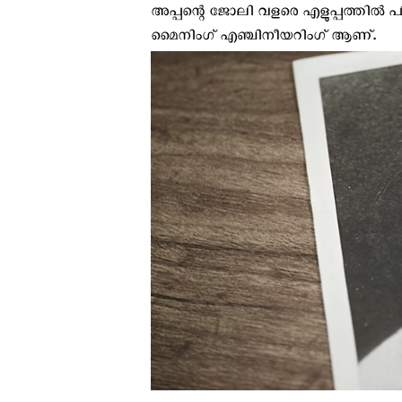
അപ്പന്റെ ജോലി വളരെ എളുപ്പത്തിൽ പിന
മൈനിംഗ് എഞ്ചിനീയറിംഗ് ആണ്.