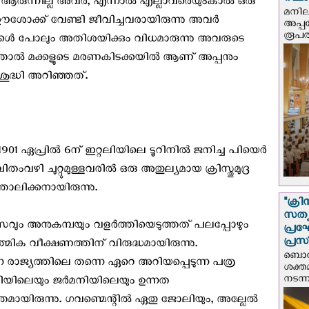
സ്ഥ
ർ ആരുന്നില്ല അവർ, എന്നാൽ എല്ലാവരെയുംകാൽ ഒരു
മനില
ശോക്ക് വേണ്ടി ജീവിച്ചവരായിരുന്നു അവർ
അപ്പ
രൂപത
്കൾ പോലും അതിശയിക്കും വിധമാരുന്നു അവരുടെ
ഞ്ഞാൽ മക്കളുടെ മരണകിടക്കയിൽ ആണ് അപ്പനും
ുദ്ധി അറിഞ്ഞത്.
1901 ഏപ്രിൽ 6ന് ഇറ്റലിയിലെ ടൂറിനിൽ ജനിച്ച പിയെർ
വഴി ചുറ്റുമുള്ളവരിൽ ഒരു അതുല്യമായ ക്രിസ്തുമുദ്ര
തോലിക്കനായിരുന്നു.
"ക്രി
സത്യ
ാസവും അനുകമ്പയും വളർത്തിയെടുത്തത് പലപ്പോഴും
പ്ര
പ്രസ
ത്മിക വീക്ഷണത്തിന് വിരുദ്ധമായിരുന്നു.
ബൊഗോ
ന രാജ്യത്തിലെ തന്നെ ഏറെ അറിയപ്പെടുന്ന പത്ര
ശക്ത
നടന്
ലിയിലെയും ജർമനിയിലെയും ഉന്നത
മായിരുന്നു. ഗവണ്മെന്റിൽ ഏതു ജോലിയും, അല്ലേൽ