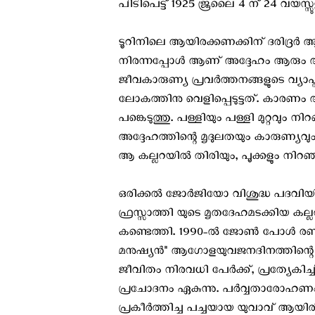
പിടിപെട്ട് 1925 ജൂലൈ 4 ന് 24 വയസ്
ടൂറിനിലെ ആയിരക്കണക്കിന് ദരിദ്രർ
നിരന്നപ്പോൾ ആണ് അദ്ദേഹം ആരും 
ജീവകാരുണ്യ പ്രവർത്തനങ്ങളുടെ വ്യാപ
ലോകത്തിനു വെളിപ്പെടുട്ടത്. കാരണം
പങ്കെടുത്തു. പള്ളിയും പള്ളി മുറ്റവും
അദ്ദേഹത്തിന്റെ മൃദുലതയും കാരുണ്യ
ആ കല്ലറയിൽ തിരിയും, പൂക്കളും നിറഞ്ഞ
ഒരിക്കൽ ജോർജിയോ വിശുദ്ധ പദവിയിൽ
ഫ്രസ്സാത്തി യുടെ മൃതദേഹമടക്കിയ കല
കണ്ടെത്തി. 1990-ൽ ജോൺ പോൾ രണ്ടാ
മനുഷ്യൻ" ആഗോളയുവജനദിനത്തിന്റെ മാധ
ജീവിതം നിരവധി പേർക്ക്, പ്രത്യേകിച
പ്രചോദനം ഏകുന്നു. പർവ്വതാരോഹണം 
പ്രകീർത്തിച്ച പച്ചയായ യുവാവ് ആയിര