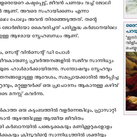
 വളരെയേറെ കഷ്ടപ്പെട്ട്, ജീവൻ പണയം വച്ച് ജോലി
ഖനികൾ ആണ്. അവരെ സഹായിക്കണം എന്നാ
ഖല പോലും അവൻ തിരഞ്ഞെടുത്തത്. തന്റെ
ദൈവം
 ജോർജിയോ കൈവരിച്ചത് പരിശുദ്ധ കുർബാനയിലെ
പറയു
ഉള്ള ആഴമായ സ്നേഹബന്ധം ആണ്.
"ഇനി 
വിളി
ചെയ്യ
, സെന്റ് വിൻസെന്റ് ഡി പോൾ
ീവകാരുണ്യ പ്രവർത്തനങ്ങളിൽ സജീവ സാന്നിധ്യം
ടെ ഹാൾമാർക്കായിരുന്നു. സന്തോഷവും സ്നേഹവും
ത്തനങ്ങളോടുള്ള ആവേശം, സമപ്രായക്കാരിൽ അർപ്പിച്ച
ും, മറ്റുള്ളവർക്ക് ഒരു പ്രചോദനം ആകാനുള്ള കഴിവ്
ാരുടെ മനസ്സ് കവർന്നു.
്ത ഒരു കുടുംബത്തിൽ വളർന്നെങ്കിലും, ഫ്രാസാറ്റി
്കിടാൻ ആഴത്തിലുള്ള ആത്മീയ ജീവിതം
ായി കുർബാനയിൽ പങ്കെടുക്കുകയും മണിക്കൂറുകളോളം
യും ക്രിസ്തുവിന്റെ സാന്നിധ്യത്തിൽ ശക്തിയും