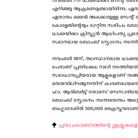
നവംബർ 7ന് ധാക്കയിലെ സെന്റ് മേരീസ
എറിഞ്ഞു ആക്രമണമുണ്ടായിരിന്നു. ഏതാ
ഏതാനും മൈൽ അകലെയുള്ള സെന്റ് ജോ
കോളേജിന്റെയും ഗേറ്റിനു സമീപം ബോംബ
ധാക്കയിലെ ക്രിസ്ത്യൻ ആധിപത്യ പ്രദ
സമാനമായ ബോംബ് സ്ഫോടനം നടന്നിരി
നവംബർ 18ന്, തലസ്ഥാനമായ ധാക്കയില
പേരാണ് പ്രതിഷേധ റാലി നടത്തിയത്. 
സമാധാനപ്രിയരായ ആളുകളാണ് തങ്ങളെ
തെരുവിലിറങ്ങുന്നതിന് കാരണമായതെന
ഫാ. ആൽബർട്ട് തോമസ് റൊസാരിയോ 
ബോംബ് സ്ഫോടനം നടന്നതെന്നും അദ്ദേഹം 
ബംഗ്ലാദേശില്‍ 500,000 ക്രൈസ്തവരാണു
⧪
പ്രവാചകശബ്‌ദത്തിന്റെ ശുശ്രൂഷകളി