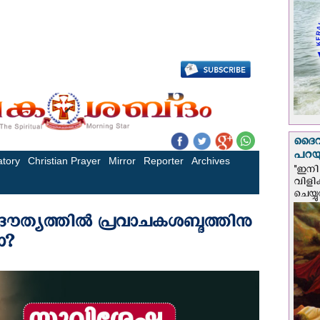
ദൈവം
പറയു
"ഇനി 
വിളി
ചെയ്യ