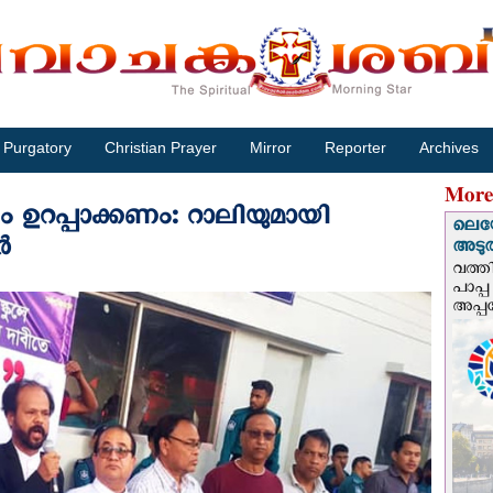
Purgatory
Christian Prayer
Mirror
Reporter
Archives
More
ം ഉറപ്പാക്കണം: റാലിയുമായി
ലെയോ
‍
അടുത്
വത്തി
പാപ്പ
അപ്പ