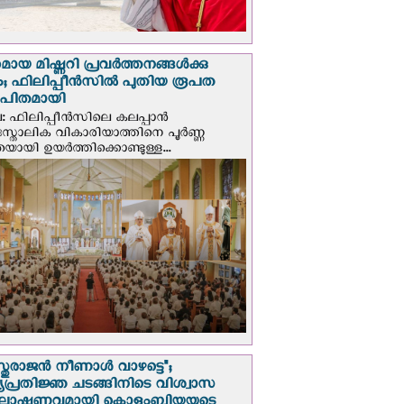
മായ മിഷ്ണറി പ്രവർത്തനങ്ങൾക്കു
; ഫിലിപ്പീൻസിൽ പുതിയ രൂപത
ാപിതമായി
: ഫിലിപ്പീൻസിലെ കലപ്പാൻ
സ്തോലിക വികാരിയാത്തിനെ പൂർണ്ണ
യായി ഉയർത്തിക്കൊണ്ടുള്ള...
സ്തുരാജന്‍ നീണാള്‍ വാഴട്ടെ";
പ്രതിജ്ഞ ചടങ്ങിനിടെ വിശ്വാസ