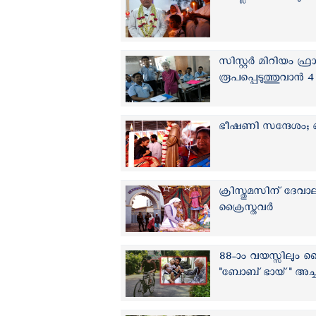
സിസ്റ്റർ മിറിയം 
രൂപപ്പെടുത്തുവാന്‍ 4
ഭീഷണി സന്ദേശം; ബം
ക്രിസ്തുമസിന് ദേവ
ക്രൈസ്തവര്‍
88-ാം വയസ്സിലും സ
"ബോബ് ഭായ്" അച്ചന്റ