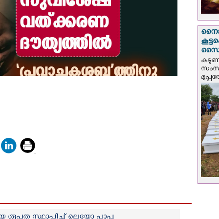
നൈജീ
കൂട്
സൈന്
കടു
സംസ്
മുപ്പ
യ രൂപത സ്ഥാപിച്ച് ലെയോ പാപ്പ