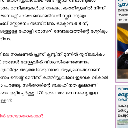
പ്ര
് കത്തീഡ്രലിലേക്ക് രണ്ട് ക്രൂഡ് ബോംബുകൾ
പ്രസ
നും മണിക്കൂറുകൾക്ക് ശേഷം, കത്തീഡ്രലിൽ നിന്ന്
ബൊഗോ
ശക്ത
സഫ്സ് ഹയർ സെക്കൻഡറി സ്കൂളിന്റെയും
നടന്
് സ്ഫോടനം നടന്നിരിന്നു. ഒക്ടോബർ 8 ന്,
േശത്തുള്ള ഹോളി റോസറി ദേവാലയത്തിന്റെ ഗേറ്റിലും
ന്നു.
െ നാഷണൽ പ്രസ് ക്ലബ്ബിന് മുന്നിൽ നൂറിലധികം
ഞങ്ങൾ യേശുവിൽ വിശ്വസിക്കുന്നുവെന്നും
ങ്കിലും അടുത്തിടെയുണ്ടായ ആക്രമണങ്ങളാണ്
്നും സെന്റ് മേരീസ് കത്തീഡ്രലിലെ ഇടവക വികാരി
പറഞ്ഞു. സർക്കാരിന്റെ ബലഹീനത മൂലമാണ്
രക്ഷ
കൂട്ടിച്ചേര്‍ത്തു. 170 ദശലക്ഷം ജനസംഖ്യയുള്ള
കാട്
കെസ
ള്ളത്.
കൊച്
മത്സ്
പെടുമ്
ല്‍ ഭാഗഭാക്കാകുമോ? ‍