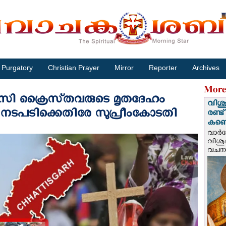
Purgatory
Christian Prayer
Mirror
Reporter
Archives
More
ി ക്രൈസ്‌തവരുടെ മൃതദേഹം
വിശു
ന നടപടിക്കെതിരേ സുപ്രീംകോടതി
രണ്ട
കണ്ട
വാര്
വിശുദ
വചന.