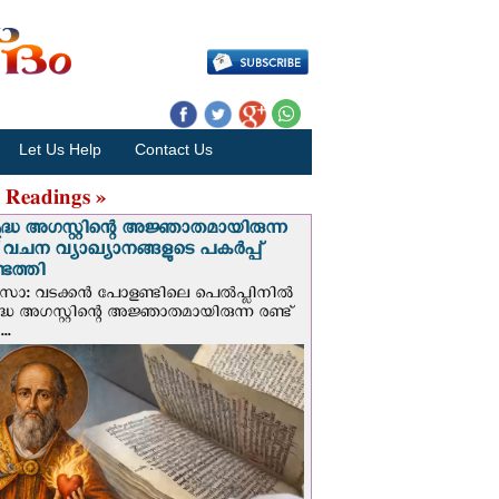
Let Us Help
Contact Us
 Readings »
ദ്ധ അഗസ്റ്റിന്റെ അജ്ഞാതമായിരുന്ന
് വചന വ്യാഖ്യാനങ്ങളുടെ പകര്‍പ്പ്
െത്തി
‍സോ: വടക്കൻ പോളണ്ടിലെ പെൽപ്ലിനില്‍
്ധ അഗസ്റ്റിന്റെ അജ്ഞാതമായിരുന്ന രണ്ട്
..