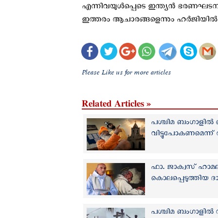
എന്നിവയുൾപ്പെടെ ഇന്ത്യൻ ഭരണഘട
ഇത്തരം ആചാരങ്ങളെന്നും ഹർജിയിൽ വാദ
Please Like us for more articles
Related Articles »
പശ്ചിമ ബംഗാളിൽ 
വിട്ടുപോകണമെന്ന് 
ഫാ. ജാക്വസ് ഹാമല
കൊലപ്പെടുത്തിയ ദാ
പശ്ചിമ ബംഗാളിൽ 