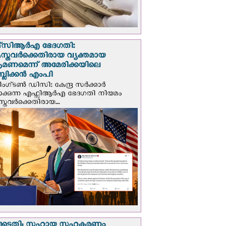
സി‌ആര്‍‌എ ഭേദഗതി:
സ്തവർക്കെതിരായ വ്യക്തമായ
രമണമെന്ന് അമേരിക്കയിലെ
പബ്ലിക്കൻ എംപി
ഗ്ടണ്‍ ഡി‌സി: കേന്ദ്ര സർക്കാർ
പാക്കുന്ന എഫ്സിആർഎ ഭേദഗതി നിയമം
സ്തവർക്കെതിരായ...