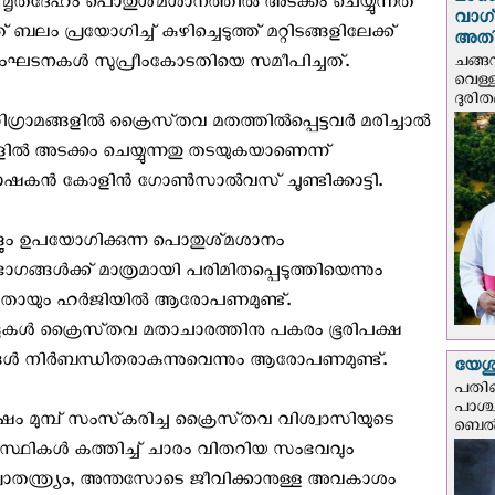
മഴക
െ മൃതദേഹം പൊതുശ്‌മശാനത്തിൽ അടക്കം ചെയ്യുന്നത്
വാഗ്
ലം പ്രയോഗിച്ച് കുഴിച്ചെടുത്ത് മറ്റിടങ്ങളിലേക്ക്
അത
ചങ്ങ
ല സംഘടനകൾ സുപ്രീംകോടതിയെ സമീപിച്ചത്.
വെള്
ദുരിത
ാമങ്ങളിൽ ക്രൈസ്‌തവ മതത്തിൽപ്പെട്ടവർ മരിച്ചാൽ
ൽ അടക്കം ചെയ്യുന്നതു തടയുകയാണെന്ന്
ഭിഭാഷകൻ കോളിൻ ഗോൺസാൽവസ് ചൂണ്ടിക്കാട്ടി.
ും ഉപയോഗിക്കുന്ന പൊതുശ്‌മശാനം
്ങൾക്ക് മാത്രമായി പരിമിതപ്പെടുത്തിയെന്നും
കിയതായും ഹർജിയിൽ ആരോപണമുണ്ട്.
ങുകൾ ക്രൈസ്‌തവ മതാചാരത്തിനു പകരം ഭൂരിപക്ഷ
ങൾ നിർബന്ധിതരാകുന്നുവെന്നും ആരോപണമുണ്ട്.
യേശു
പതിന
പാശ്
മുമ്പ് സംസ്‌കരിച്ച ക്രൈസ്‌തവ വിശ്വാസിയുടെ
ബെല്‍
 അസ്ഥികൾ കത്തിച്ച് ചാരം വിതറിയ സംഭവവും
തസ്വാതന്ത്ര്യം, അന്തസോടെ ജീവിക്കാനുള്ള അവകാശം