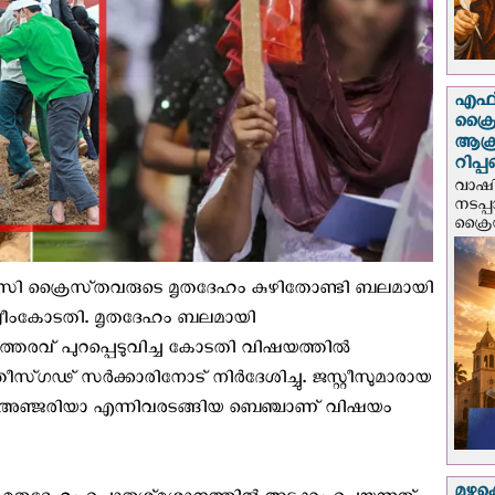
എഫ്‌
ക്രൈ
ആക്
റിപ്
വാഷിം
നടപ്
ക്രൈ
ി ക്രൈസ്‌തവരുടെ മൃതദേഹം കുഴിതോണ്ടി ബലമായി
സുപ്രീംകോടതി. മൃതദേഹം ബലമായി
ഉത്തരവ് പുറപ്പെടുവിച്ച കോടതി വിഷയത്തിൽ
തീസ്‌ഗഢ് സർക്കാരിനോട് നിർദേശിച്ചു. ജസ്റ്റീസുമാരായ
വി. അഞ്ജരിയാ എന്നിവരടങ്ങിയ ബെഞ്ചാണ് വിഷയം