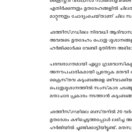
ക്രൈസ്തവ വിശ്വാസം സ്വീകരിച്ചവരുട
എതിർക്കുന്നതും മൃതദേഹങ്ങളിൽ ചിലത് ബ
മാറ്റുന്നതും ചോദ്യംചെയ്‌താണ് ചി
ഛത്തീസ്ഗഡിലെ നിരവധി ആദിവാസിഗ്ര
അവരുടെ മൃതദേഹം പൊതു ശ്മശാനങ്ങളി
ഹർജിക്കാർക്കു വേണ്ടി മുതിർന്ന അ
പരമ്പരാഗതമായി എല്ലാ ഗ്രാമവാസികള
അനൗപചാരികമായി പ്രത്യേക മതവി ഭാഗങ
ക്രൈസ്‌തവ കുടുംബങ്ങളെ ഒഴിവാക്
പൊതുശ്മ‌ശാനത്തിൽ സംസ്‌കാര ചടങ്
മതാചാര പ്രകാരം നടത്താൻ കുടുംബങ്
ഛത്തീസ്‌ഗഢിലെ ബസ്‌തറിൽ 20 വർഷം 
മൃതദേശം കുഴിച്ചെടുത്തപ്പോൾ ലഭിച്ച
ഹർജിയിൽ ചൂണ്ടിക്കാട്ടിയിട്ടുണ്ട്. മ