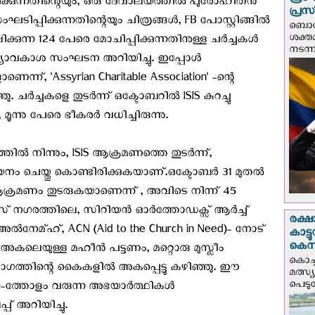
പ്ര
്പിക്കുന്നതിന്റെയും, ഒരു ദേവാലയത്തിൽ പുരോഹിതൻ
പ്രസ
പ്പിക്കുന്നതിന്റെയും ചിത്രങ്ങൾ, FB പോസ്റ്റിങ്ങിൽ
ബൊഗോ
ശക്ത
്ന 124 പേരെ മോചിപ്പിക്കുന്നതിനുള്ള ചർച്ചകൾ
നടന്
ഷ്യാവകാശ സംഘടന അറിയിച്ചു. ഇപ്പോൾ
ണെന്ന്, 'Assyrian Charitable Association' -ന്റെ
. ചർച്ചകളെ തുടർന്ന് ഒക്ടോബറിൽ ISIS കുറച്ചു
മൂന്നു പേരെ ഭീകരർ വധിച്ചിരുന്നു.
്തിൽ നിന്നും, ISIS ആക്രമണത്തെ തുടർന്ന്,
ം ചെയ്തു കൊണ്ടിരിക്കുകയാണ്.ഒക്ടോബർ 31 മുതൽ
ക്രമണം തുടരുകയാണെന്ന് , അവിടെ നിന്ന് 45
 നഗരത്തിലെ, സിറിയൻ ഓർത്തോഡക്സ് ആർച്ച്
രക്ഷ
മ്ഹ്, ACN (Aid to the Church in Need)- നോട്
കാട്
കെസ
അകലെയുള്ള മഹീൻ പട്ടണം, മറ്റൊരു മുസ്ലീം
കൊച്
ത്തിന്റെ കൈകളിൽ അകപ്പെട്ടു കഴിഞ്ഞു. ഈ
മത്സ്
പെടുമ്
00-ത്തോളം വരുന്ന അഭയാർത്ഥികൾ
 അറിയിച്ചു.