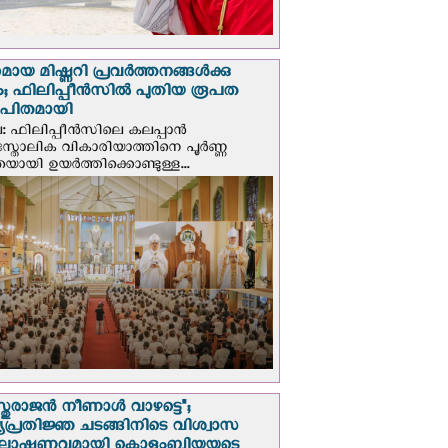
മായ മിഷ്ണറി പ്രവർത്തനങ്ങൾക്കു
; ഫിലിപ്പീൻസിൽ പുതിയ രൂപത
ാപിതമായി
: ഫിലിപ്പീൻസിലെ കലപ്പാൻ
സ്തോലിക വികാരിയാത്തിനെ പൂർണ്ണ
യായി ഉയർത്തിക്കൊണ്ടുള്ള...
സ്തുരാജന്‍ നീണാള്‍ വാഴട്ടെ";
പ്രതിജ്ഞ ചടങ്ങിനിടെ വിശ്വാസ