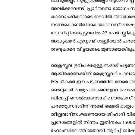
ബന്ധുക്കളും സുഹൃത്തുക്കളും ആശ്വസിപ
അവർക്കുവേണ്ടി പ്രാർത്ഥനാ യോഗം സംഘടി
കാണാം.ഭീകരരുടെ തടവിൽ അവശേഷിക്കുന
നടന്നുകൊണ്ടിരിക്കുകയാണെന്ന് മനു
മോചിപ്പിക്കപ്പെട്ടവരിൽ 27 പേർ സ്ത്രീകളാ
അദ്ധ്യക്ഷൻ എഡ്മണ്ട് ഗബ്രിയേൽ പറഞ്ഞു
തടവുകാരെ വിട്ടയക്കുകയുണ്ടായെങ്കിലും, 
ക്രൈസ്തവ ഭൂരിപക്ഷമുള്ള സദാദ് പട്ടണത
ആയിരക്കണക്കിന് ക്രൈസ്തവർ പാലായന
ISIS ഭീകരർ ഈ പട്ടണത്തിനു നേരെ ആ
മൈലുകൾ മാത്രം അകലെയുള്ള ഹോംസ്
ബിഷപ്പ് സെൽവാനോസ് ബൗട്രോസ് അൽനേ
പറഞ്ഞു.സദാദിന് അഞ്ച് മൈൽ മാത്രം 
തീവ്രവാദിസംഘടനയായ ജിഹാദി വിഭാഗ
പ്രദേശങ്ങളിൽ നിന്നും ഇതിനകം 150
ഹോംസിലെത്തിയതായി ആർച്ച് ബിഷപ്പ്