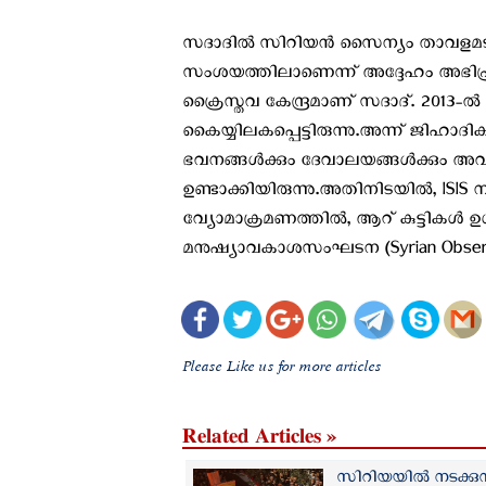
സദാദിൽ സിറിയൻ സൈന്യം താവളമടിച്ചിട്
സംശയത്തിലാണെന്ന് അദ്ദേഹം അഭിപ്ര
ക്രൈസ്തവ കേന്ദ്രമാണ് സദാദ്. 2013
കൈയ്യിലകപ്പെട്ടിരുന്നു.അന്ന് ജിഹാദി
ഭവനങ്ങൾക്കും ദേവാലയങ്ങൾക്കും അ
ഉണ്ടാക്കിയിരുന്നു.അതിനിടയിൽ, ISIS
വ്യോമാക്രമണത്തിൽ, ആറ് കുട്ടികൾ ഉൾപ
മനുഷ്യാവകാശസംഘടന (Syrian Observato
Please Like us for more articles
Related Articles »
സിറിയയില്‍ നടക്കുന