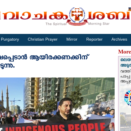
Purgatory
Christian Prayer
Mirror
Reporter
Archives
More
ക്ഷപ്പെടാൻ ആയിരക്കണക്കിന്
ലെയോ
ന്നു.
അടുത്
വത്തി
പാപ്പ
അപ്പ