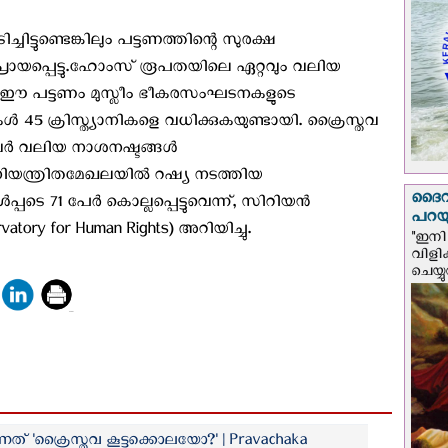
ടുണ്ടെങ്കിലും പട്ടണത്തിന്റെ സുരക്ഷ
ായപ്പെട്ടു.ഹോംസ് രൂപതയിലെ ഏറ്റവും വലിയ
-ൽ ഈ പട്ടണം മുസ്ലീം ഭീകരസംഘടനകളുടെ
കൾ 45 ക്രിസ്ത്യാനികളെ വധിക്കുകയുണ്ടായി. ക്രൈസ്തവ
വർ വലിയ നാശനഷ്ടങ്ങൾ
 നിയന്ത്രിതമേഖലയിൽ റഷ്യ നടത്തിയ
ദൈവം
്പടെ 71 പേർ കൊല്ലപ്പെട്ടുവെന്ന്, സിറിയൻ
പറയു
ry for Human Rights) അറിയിച്ചു.
"ഇനി 
വിളി
ചെയ്യ
്നത് 'ക്രൈസ്തവ കൂട്ടക്കൊലയോ?' | Pravachaka