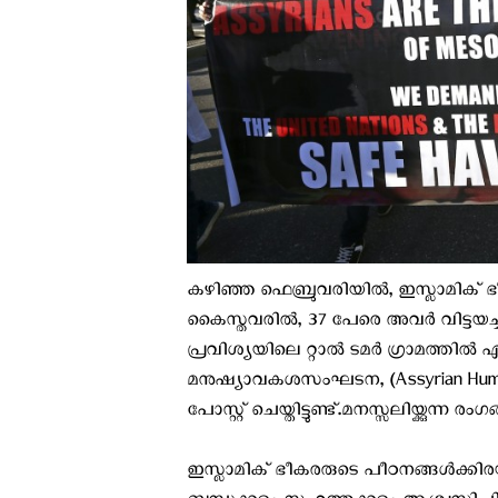
കഴിഞ്ഞ ഫെബ്രുവരിയിൽ, ഇസ്ലാമിക് 
കൈസ്തവരിൽ, 37 പേരെ അവർ വിട്ടയച്ചു. 
പ്രവിശ്യയിലെ റ്റാൽ ടമർ ഗ്രാമത്തിൽ 
മനുഷ്യാവകശസംഘടന, (Assyrian Huma
പോസ്റ്റ് ചെയ്തിട്ടുണ്ട്.മനസ്സലിയ്ക്കുന്ന
ഇസ്ലാമിക് ഭീകരരുടെ പീഠനങ്ങൾക്