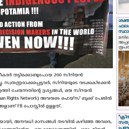
ശക്ത
ഫലം
സ്ഥ
മനില
അപ്പ
രൂപത
ഭീകരർ തട്ടിക്കൊണ്ടുപോയ 200 സിറിയൻ
സ്വതന്ത്രരാക്കപ്പെട്ടവർ, സിറിയയുടെ വടക്കുകിഴക്കൻ
എത്തി ചേരുന്നതിന്റെ ദൃശ്യങ്ങൾ, ഒരു സിറയൻ
n Rights Network) അവരുടെ ഫെയ്സ് ബുക്ക് പേജിൽ
 രംഗങ്ങളാണ് FB പോസ്റ്റിൽ ഉളളത്.
"ക്രി
കിരയായി, അനവധി മാസങ്ങൾ തടവിൽ കഴിഞ്ഞ അവരെ,
സത്യ