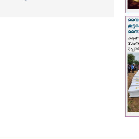
നൈജീ
കൂട്
സൈന്
കടു
സംസ്
മുപ്പ