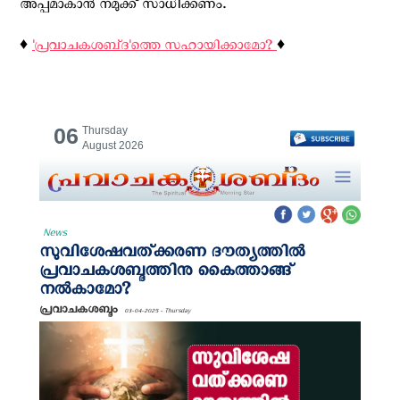
അപ്പമാകാൻ നമുക്ക് സാധിക്കണം.
♦️
'പ്രവാചകശബ്‌ദ'ത്തെ സഹായിക്കാമോ?
♦️