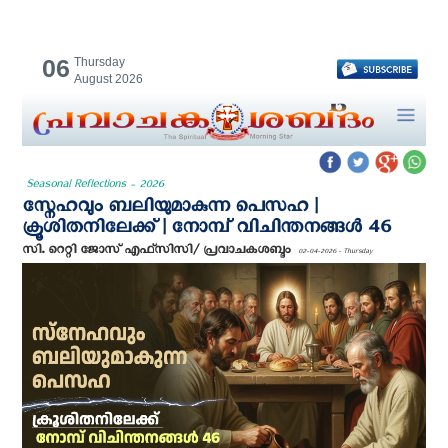
06
Thursday
August 2026
Seasonal Reflections - 2026
സ്നേഹവും ബലിയുമാകുന്ന പെസഹ |
ക്രൂശിതനിലേക്ക് | നോമ്പ് വിചിന്തനങ്ങൾ 46
സി. റെറ്റി ജോസ് എഫ്‌സി‌സി/ പ്രവാചകശബ്ദം
02-04-2026 - Thursday