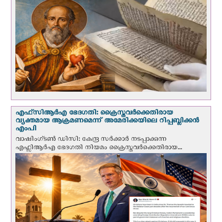
എഫ്‌സി‌ആര്‍‌എ ഭേദഗതി: ക്രൈസ്തവർക്കെതിരായ
വ്യക്തമായ ആക്രമണമെന്ന് അമേരിക്കയിലെ റിപ്പബ്ലിക്കൻ
എംപി
വാഷിംഗ്ടണ്‍ ഡി‌സി: കേന്ദ്ര സർക്കാർ നടപ്പാക്കുന്ന
എഫ്സിആർഎ ഭേദഗതി നിയമം ക്രൈസ്തവർക്കെതിരായ...