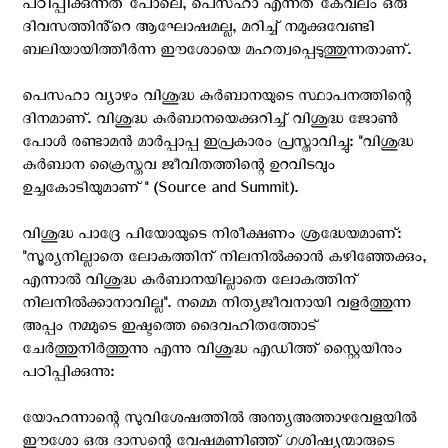
പഠിപ്പിക്കുന്നത് പോലെ, പെസഹാ എന്നത് കേവലം ഒരു
ദിവസത്തിൻ്റെ ആഘോഷമല്ല, മറിച്ച് നമുക്കുവേണ്ടി
ബലിയായിത്തീർന്ന ഈശോയെ മഹത്വപ്പെടുത്തുന്നതാണ്.
പെസഹാ വ്യാഴം വിശുദ്ധ കുർബാനയുടെ സ്ഥാപനത്തിന്റെ
ദിനമാണ്. വിശുദ്ധ കുർബാനയെക്കുറിച്ച് വിശുദ്ധ ജോൺ
പോൾ രണ്ടാമൻ മാർപ്പാപ്പ ഇപ്രകാരം പ്രസ്താവിച്ചു: "വിശുദ്ധ
കുർബാന ക്രൈസ്തവ ജീവിതത്തിന്റെ ഉറവിടവും
ഉച്ചകോടിയുമാണ്" (Source and Summit).
വിശുദ്ധ പാദ്രേ പിയോയുടെ നിരീക്ഷണം ശ്രദ്ധേയമാണ്:
"സൂര്യനില്ലാതെ ലോകത്തിന് നിലനിൽക്കാൻ കഴിഞ്ഞേക്കും,
എന്നാൽ വിശുദ്ധ കുർബാനയില്ലാതെ ലോകത്തിന്
നിലനിൽക്കാനാവില്ല". നമ്മെ നിത്യജീവനായി വളർത്തുന്ന
അപ്പം നമ്മുടെ ഇഷ്ടത്തെ ദൈവഹിതത്തോട്
ചേർത്തുനിർത്തുന്നു എന്നു വിശുദ്ധ എഡിത്ത് സ്റ്റൈയിനും
പഠിപ്പിക്കുന്നു:
യോഹന്നാന്റെ സുവിശേഷത്തിൽ അന്ത്യഅത്താഴവേളയിൽ
ഈശോ ഒരു ദാസന്റെ വേഷമണിഞ്ഞ് ഗശിഷ്യന്മാരുടെ