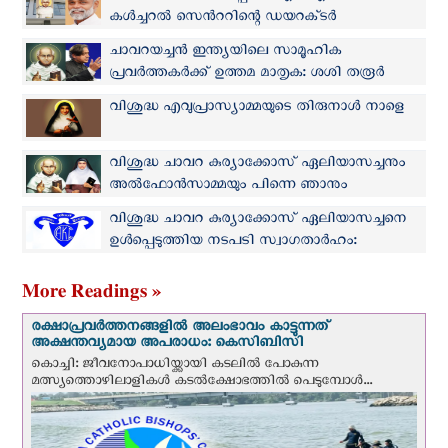
കൾച്ചറൽ സെന്‍ററിന്റെ ഡയറക്‌ടര്‍
ചാവറയച്ചന്‍ ഇന്ത്യയിലെ സാമൂഹിക
പ്രവർത്തകർക്ക് ഉത്തമ മാതൃക: ശശി തരൂർ
എംപി
വിശുദ്ധ എവുപ്രാസ്യാമ്മയുടെ തിരുനാൾ നാളെ
വിശുദ്ധ ചാവറ കുര്യാക്കോസ് ഏലിയാസച്ചനും
അൽഫോൻസാമ്മയും പിന്നെ ഞാനും
വിശുദ്ധ ചാവറ കുര്യാക്കോസ് ഏലിയാസച്ചനെ
ഉൾപ്പെടുത്തിയ നടപടി സ്വാഗതാർഹം:
കത്തോലിക്ക കോൺഗ്രസ്
More Readings »
രക്ഷാപ്രവര്‍ത്തനങ്ങളില്‍ അലംഭാവം കാട്ടുന്നത്
അക്ഷന്തവ്യമായ അപരാധം: കെസിബിസി
കൊച്ചി: ജീവനോപാധിയ്ക്കായി കടലില്‍ പോകുന്ന
മത്സ്യത്തൊഴിലാളികള്‍ കടല്‍ക്ഷോഭത്തില്‍ പെടുമ്പോള്‍...