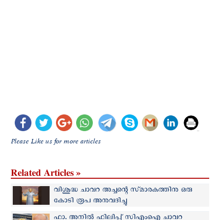
Please Like us for more articles
Related Articles »
വിശുദ്ധ ചാവറ അച്ചന്റെ സ്‌മാരകത്തിനു ഒരു
കോടി രൂപ അനുവദിച്ചു
ഫാ. അനിൽ ഫിലിപ്പ് സിഎംഐ ചാവറ