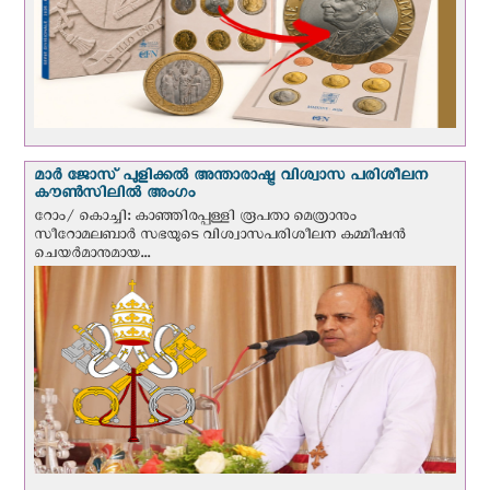
മാർ ജോസ് പുളിക്കൽ അന്താരാഷ്ട്ര വിശ്വാസ പരിശീലന
കൗൺസിലിൽ അംഗം
റോം/ കൊച്ചി: കാഞ്ഞിരപ്പള്ളി രൂപതാ മെത്രാനും
സീറോമലബാർ സഭയുടെ വിശ്വാസപരിശീലന കമ്മീഷൻ
ചെയർമാനുമായ...