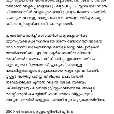
ത്രേസ്യയെ അന്നത്തെ മാര്‍പാപ്പയായിരിന്ന ജോണ്‍ പോള്‍
രണ്ടാമന്‍ വാഴ്ത്തപ്പെട്ടവളായി പ്രഖ്യാപിച്ചു. പിസ്സായിലെ സാന്‍
പിയെട്രോയില്‍ വാഴ്ത്തപ്പെട്ടവളായി പ്രഖ്യാപിക്കുന്ന ചടങ്ങില്‍
പങ്കെടുക്കുവാനുള്ള ഭാഗ്യം രോഗ സൌഖ്യം ലഭിച്ച മാത്യു
ഡി. പെല്ലിശ്ശേരിക്ക് ലഭിക്കുകയുണ്ടായി.
ഇക്കഴിഞ്ഞ മാര്‍ച്ച് മാസത്തില്‍ വാഴ്ത്തപ്പെട്ട മറിയം
ത്രേസ്യയുടെ മധ്യസ്ഥതയില്‍ നടന്ന രണ്ടാമത്തെ അദ്ഭുത
രോഗശാന്തി ലഭിച്ചതിനുള്ള വൈദ്യശാസ്ത്ര റിപ്പോര്‍ട്ടുകള്‍
വത്തിക്കാനിലെ ഏഴു ഡോക്ടര്‍മാരടങ്ങിയ വിദഗ്ധ
മെഡിക്കല്‍ സംഘം സ്ഥിരീകരിച്ചു. ഇതോടെ മറിയം
ത്രേസ്യയെ വിശുദ്ധയായി പ്രഖ്യാപിക്കാനുള്ള
നടപടിക്രമങ്ങളുടെ സുപ്രധാനമായ ഘട്ടം പൂര്‍ത്തിയായി.
തൃശൂര്‍ അതിരൂപതയ്ക്കു കീഴിലുള്ള പെരിഞ്ചേരി
ഇടവകയിലുള്ള ചൂണ്ടല്‍ വീട്ടില്‍ ജോഷിയുടെയും
ഷിബിയുടെയും മകനായ ക്രിസ്റ്റഫറിനുണ്ടായ 'അക്യൂട്ട്
റെസ്പിരേറ്ററി ഫെയ്ലിയര്‍' എന്ന രോഗം വിശുദ്ധയുടെ
മാധ്യസ്ഥതയില്‍ അത്ഭുതകരമായി സുഖപ്പെടുകയായിരിന്നു.
2009-ല്‍ അമല ആശുപത്രിയില്‍ പൂര്‍ണ