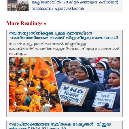
മെക്സിക്കോയില്‍ 170 മീറ്റർ ഉയരമുള്ള കുരിശിന്റെ
നിർമ്മാണം പുരോഗമിക്കുന്നു
More Readings »
നവ സന്യാസിനികളുടെ പ്രഥമ വ്രതവാഗ്‌ദാന
ചടങ്ങിനെത്തിയവരെ തടഞ്ഞ് തീവ്രഹിന്ദുത്വ സംഘടനകള്‍
സാഗർ: മധ്യപ്രദേശിലെ സാഗർ ജില്ലയിലുള്ള
കോൺവെന്‍റിലെത്തിയ ക്രൈസ്‌തവരെ ഹിന്ദുത്വ സംഘടനകൾ
തടഞ്ഞു. ...
സഭാപിതാക്കന്മാരുടെ സുവിശേഷ ഭാഷ്യങ്ങള്‍ | വിശുദ്ധ