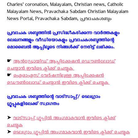
Charles’ coronation, Malayalam, Christian news, Catholic
Malayalam News, Pravachaka Sabdam Christian Malayalam
News Portal, Pravachaka Sabdam, പ്രവാചകശബ്ദം
പ്രവാചക ശബ്ദത്തിൽ പ്രസിദ്ധീകരിക്കുന്ന വാർത്തകളും
ലേഖനങ്ങളും വീഡിയോകളും പ്രവാചകശബ്ദത്തിന്റെ
മൊബൈൽ ആപ്പിലൂടെ നിങ്ങൾക്ക് നേരിട്ട് ലഭിക്കും. ‍
☛
ആന്‍ഡ്രോയിഡ് ആപ്ലിക്കേഷന്‍ ഡൌണ്‍ലോഡ്
ചെയ്യാന്‍ ഇവിടെ ക്ലിക്ക് ചെയ്യുക ‍
☛
ഐ‌ഓ‌എസ് വേര്‍ഷനിലുള്ള ആപ്ലിക്കേഷന്‍
ഡൌണ്‍ലോഡ് ചെയ്യാന്‍ ഇവിടെ ക്ലിക്ക് ചെയ്യുക ‍
പ്രവാചക ശബ്ദത്തിന്റെ വാട്സാപ്പ്/ ടെലഗ്രാം
ഗ്രൂപ്പുകളിലേക്ക് സ്വാഗതം ‍
➤
വാട്സാപ്പ് ഗ്രൂപ്പിൽ അംഗമാകുവാൻ ഇവിടെ ക്ലിക്ക്
ചെയ്യുക
➤
ടെലഗ്രാം ഗ്രൂപ്പിൽ അംഗമാകുവാൻ ഇവിടെ ക്ലിക്ക് ചെയ്യുക