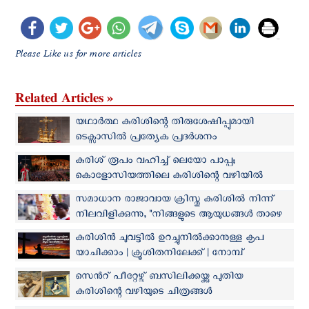
Please Like us for more articles
Related Articles »
യഥാർത്ഥ കുരിശിന്റെ തിരുശേഷിപ്പുമായി
ടെക്സാസിൽ പ്രത്യേക പ്രദർശനം
കുരിശ് രൂപം വഹിച്ച് ലെയോ പാപ്പ;
കൊളോസിയത്തിലെ കുരിശിന്റെ വഴിയില്‍
പങ്കെടുത്ത് ആയിരങ്ങള്‍
സമാധാന രാജാവായ ക്രിസ്തു കുരിശിൽ നിന്ന്
നിലവിളിക്കുന്നു, "നിങ്ങളുടെ ആയുധങ്ങൾ താഴെ
വയ്ക്കുക": ഓശാന സന്ദേശത്തില്‍ ലെയോ പാപ്പ
കുരിശിൻ ചുവട്ടിൽ ഉറച്ചുനിൽക്കാനുള്ള കൃപ
യാചിക്കാം | ക്രൂശിതനിലേക്ക് | നോമ്പ്
വിചിന്തനങ്ങൾ 33
സെന്‍റ് പീറ്റേഴ്സ് ബസിലിക്കയ്ക്കു പുതിയ
കുരിശിന്റെ വഴിയുടെ ചിത്രങ്ങള്‍