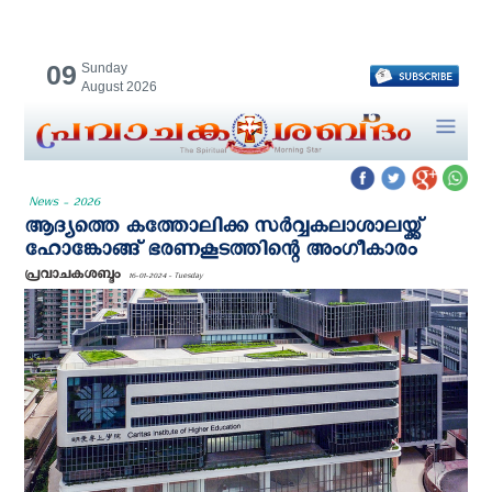
09
Sunday
August 2026
News - 2026
ആദ്യത്തെ കത്തോലിക്ക സർവ്വകലാശാലയ്ക്ക്
ഹോങ്കോങ്ങ് ഭരണകൂടത്തിന്റെ അംഗീകാരം
പ്രവാചകശബ്ദം
16-01-2024 - Tuesday