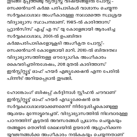
തുടങ്ങി മുപ്പത്തഞ്ചു വ്യത്യസ്ത വിഷയങ്ങളിൽ പോസ്റ്റ്-
സെക്കൻഡറി കർമ്മ പരിപാടികൾ വാഗ്ദാനം ചെയ്യുന്ന
സർവ്വകലാശാല അംഗീകാരമുള്ള നാലാമത്തെ സ്വാശ്രയ
വിദ്യാഭ്യാസ സ്ഥാപനമാണ്. 1985-ൽ കാരിത്താസ്
ഫ്രാൻസിസ് എച്ച്‌ എ സ് യു കോളേജായി ആരംഭിച്ച
സർവ്വകലാശാല, 2001-ൽ ഉപബിരുദ
കർമ്മപരിപാടികളോടുകൂടി അംഗീകൃത പോസ്റ്റ്-
സെക്കൻഡറി കോളേജായി മാറി. 2010-ൽ ബിരുദതല
വിദ്യാഭ്യാസത്തിനുള്ള ഔദ്യോഗിക അംഗീകാരം
കൈവരിച്ചതിനുശേഷം, 2011 മുതൽ കാരിത്താസ്
ഇൻസ്റ്റിറ്റ്യൂട്ട് ഓഫ് ഹയർ എജ്യുക്കേഷൻ എന്ന പേരിൽ
പിന്നീട് അറിയപ്പെടാൻ തുടങ്ങി.
ഹോങ്കോംഗ് ബിഷപ്പ് കർദ്ദിനാൾ സ്റ്റീഫൻ ചൗവാണ്
ഇൻസ്റ്റിറ്റ്യൂട്ട് ഓഫ് ഹയർ എഡ്യൂക്കേഷൻ ഒരു
സർവ്വകലാശാലയാക്കണമെന്ന് നിർദ്ദേശിച്ചുകൊണ്ടുള്ള
ആശയം മുന്നോട്ടുവെച്ചത്. വിദ്യാഭ്യാസത്തിൽ നിലവാരമുള്ള
പഠനത്തിന് കൂടുതൽ അവസരങ്ങൾ പ്രധാനം ചെയ്യുകയും
തങ്ങളുടെ തൊഴിൽ മേഖലയിൽ ഉയരാൻ ആഗ്രഹിക്കുന്ന
യുവജനങ്ങൾക്കു അംഗീകാരം നൽകുകയും ചെയ്യുന്നതാണ്