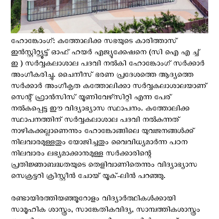
ഹോങ്കോംഗ്: കത്തോലിക്ക സഭയുടെ കാരിത്താസ്
ഇൻസ്റ്റിറ്റ്യൂട്ട് ഓഫ് ഹയർ എജ്യുക്കേഷനെ (സി ഐ എ ച്ച്‌
ഇ ) സർവ്വകലാശാല പദവി നൽകി ഹോങ്കോംഗ് സർക്കാർ
അംഗീകരിച്ചു. ചൈനീസ് ഭരണ പ്രദേശത്തെ ആദ്യത്തെ
സർക്കാർ അംഗീകൃത കത്തോലിക്കാ സർവ്വകലാശാലയാണ്
സെന്റ് ഫ്രാൻസിസ് യൂണിവേഴ്‌സിറ്റി എന്ന പേര്
നൽകപ്പെട്ട ഈ വിദ്യാഭ്യാസ സ്ഥാപനം. കത്തോലിക്ക
സ്ഥാപനത്തിന് സർവ്വകലാശാല പദവി നൽകുന്നത്
നാഴികക്കല്ലാണെന്നും ഹോങ്കോങ്ങിലെ യുവജനങ്ങൾക്ക്
നിലവാരമുള്ളതും യോജിച്ചതും വൈവിധ്യമാർന്ന പഠന
നിലവാരം ലഭ്യമാക്കാനുമുള്ള സർക്കാരിന്റെ
പ്രതിജ്ഞാബദ്ധതയുടെ തെളിവാണിതെന്നും വിദ്യാഭ്യാസ
സെക്രട്ടറി ക്രിസ്റ്റീൻ ചോയ് യൂക്-ലിൻ പറഞ്ഞു.
രണ്ടായിരത്തിയഞ്ഞൂറോളം വിദ്യാർത്ഥികള്‍ക്കായി
സാമൂഹിക ശാസ്ത്രം, സാങ്കേതികവിദ്യ, സാമ്പത്തികശാസ്ത്രം