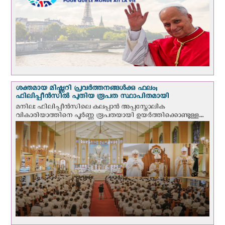
ശക്തമായ മിഷ്ണറി പ്രവർത്തനങ്ങൾക്കു ഫലം;
ഫിലിപ്പീൻസിൽ പുതിയ രൂപത സ്ഥാപിതമായി
മനില: ഫിലിപ്പീൻസിലെ കലപ്പാൻ അപ്പസ്തോലിക
വികാരിയാത്തിനെ പൂർണ്ണ രൂപതയായി ഉയർത്തിക്കൊണ്ടുള്ള...