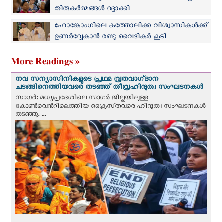
തിരുകർമ്മങ്ങൾ റദ്ദാക്കി
ഹോങ്കോംഗിലെ കത്തോലിക്ക വിശ്വാസികള്‍ക്ക്
ഉണര്‍വ്വേകാന്‍ രണ്ടു വൈദികര്‍ കൂടി
അഭിഷിക്തരായി
More Readings »
നവ സന്യാസിനികളുടെ പ്രഥമ വ്രതവാഗ്‌ദാന
ചടങ്ങിനെത്തിയവരെ തടഞ്ഞ് തീവ്രഹിന്ദുത്വ സംഘടനകള്‍
സാഗർ: മധ്യപ്രദേശിലെ സാഗർ ജില്ലയിലുള്ള
കോൺവെന്‍റിലെത്തിയ ക്രൈസ്‌തവരെ ഹിന്ദുത്വ സംഘടനകൾ
തടഞ്ഞു. ...