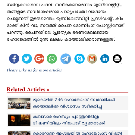
സർവ്വകലാശാല പദവി നവീകരണമെന്നും യൂണിവേഴ്സിറ്റി,
തങ്ങളുടെ സവിശേഷമായ പാഠ്യപദ്ധതി വാഗ്ദാനം
ചെയ്യുന്നത് തുടരുമെന്നും യൂണിവേഴ്‌സിറ്റി പ്രസിഡന്റ്, കിം
മാക്ക് കിൻ-വാ, സൗത്ത് ചൈന മോണിംഗ് പോസ്റ്റിനോട്
പറഞ്ഞു. ചൈനയിലെ പ്രത്യേക ഭരണമേഖലയായ
ഹോങ്കോങ്ങില്‍ മൂന്നു ലക്ഷം കത്തോലിക്കരാണുള്ളത്.
Please Like us for more articles
Related Articles »
യുകെയില്‍ 246 ഹോങ്കോംഗ് സ്വദേശികള്‍
കത്തോലിക്ക വിശ്വാസം സ്വീകരിച്ചു
കുമ്പസാര രഹസ്യം പുറത്തുവിടില്ല;
ഭീഷണിയിലും നിലപാട് വ്യക്തമാക്കി
ഹോങ്കോംഗ് രൂപത
കൊറോണ ആശങ്കയിൽ ഹോങ്കോംഗ്: വിഭൂതി