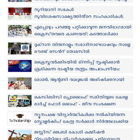
വിവേചനവും അവഗണനയും നേരിടുന്നു: ആർച്ച്
ബിഷപ്പ് മാർ ആൻഡ്രൂസ് താഴത്ത്
സുറിയാനി സഭകൾ
സുവിശേഷസാക്ഷ്യത്തിൻ്റെ സഹകാരികൾ:
മാർ റാഫേൽ തട്ടിൽ
എപ്പോഴും പറഞ്ഞു പറ്റിക്കാവുന്ന ജനവിഭാഗമായി
ക്രൈസ്‌തവരെ കാണരുത്: കത്തോലിക്കാ
കോൺഗ്രസ്
ദുക്റാന തിരുനാളും സഭാദിനാഘോഷവും നാളെ
മൗണ്ട് സെൻറ് തോമസിൽ
ക്രൈസ്തവർക്കിടയിൽ ഭിന്നിപ്പ് സൃഷ്ടിക്കാൻ
ശ്രമിക്കുന്ന രാഷ്ട്രീയ തന്ത്രം അപലപനീയം:
കെസിബിസി ഐക്യ - ജാഗ്രത കമ്മീഷൻ
മോണ്‍. ആന്റണി വാലുങ്കല്‍ അഭിഷിക്തനായി
കെസിബിസി പ്രോലൈഫ് സമിതിയുടെ കേരള
മാർച്ച്‌ ഫോർ ലൈഫ് - ജീവ സംരക്ഷണ
സന്ദേശ യാത്ര നാളെ മുതല്‍
ന്യൂനപക്ഷ വിദ്യാർത്ഥികൾക്കു നൽകിയിരുന്ന
സ്കോളർഷിപ് കേന്ദ്ര സർക്കാർ നിർത്തലാക്കിയ
നടപടി പുനഃപരിശോധിക്കണം
ജസ്റ്റീസ് ജെ.ബി കോശി കമ്മീഷൻ