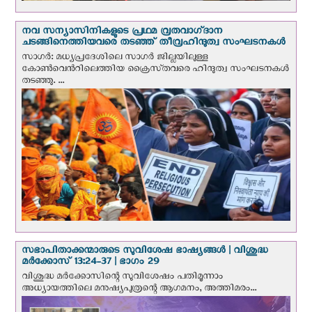
നവ സന്യാസിനികളുടെ പ്രഥമ വ്രതവാഗ്‌ദാന
ചടങ്ങിനെത്തിയവരെ തടഞ്ഞ് തീവ്രഹിന്ദുത്വ സംഘടനകള്‍
സാഗർ: മധ്യപ്രദേശിലെ സാഗർ ജില്ലയിലുള്ള
കോൺവെന്‍റിലെത്തിയ ക്രൈസ്‌തവരെ ഹിന്ദുത്വ സംഘടനകൾ
തടഞ്ഞു. ...
സഭാപിതാക്കന്മാരുടെ സുവിശേഷ ഭാഷ്യങ്ങള്‍ | വിശുദ്ധ
മര്‍ക്കോസ് 13:24-37 | ഭാഗം 29
വിശുദ്ധ മര്‍ക്കോസിന്റെ സുവിശേഷം പതിമൂന്നാം
അധ്യായത്തിലെ മനുഷ്യപുത്രന്റെ ആഗമനം, അത്തിമരം...