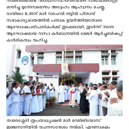
നൽകിക്കൊണ്ട് വിശ്വാസസ്ഥിരതയോടെ സഭയോടൊപ്പം
ഒന്നിച്ചു മുന്നേറാമെന്നും അദ്ദേഹം ആഹ്വാനം ചെയ്തു.
രാവിലെ 8.30ന് മാർ റാഫേൽ തട്ടിൽ പിതാവ്
സഭാകാര്യാലയത്തിൽ പതാക ഉയർത്തിയതോടെ
ആഘോഷപരിപാടികൾക്ക് തുടക്കമായി. തുടർന്ന് നടന്ന
ആഘോഷമായ റാസാ കുർബാനയിൽ മേജർ ആർച്ചുബിഷപ്പ്
കാർമികത്വം വഹിച്ചു.
താമരശ്ശേരി രൂപതാധ്യക്ഷൻ മാർ റെമിജിയോസ്
ഇഞ്ചനാനിയിൽ വചനസന്ദേശം നൽകി. എറണാകുളം