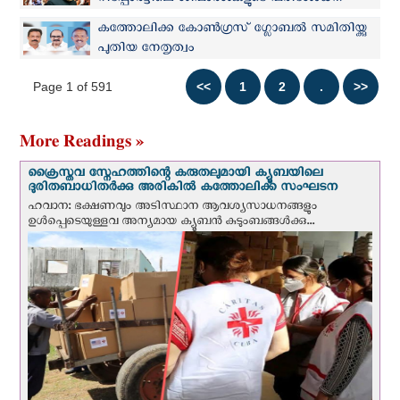
റിപ്പോർട്ടിലെ ശിപാർശകളുടെ പരിശോധന
അന്തിമഘട്ടത്തിലേക്ക്
കത്തോലിക്ക കോൺഗ്രസ് ഗ്ലോബൽ സമിതിയ്ക്കു
പുതിയ നേതൃത്വം
Page 1 of 591
More Readings »
ക്രൈസ്തവ സ്നേഹത്തിന്റെ കരുതലുമായി ക്യൂബയിലെ
ദുരിതബാധിതർക്കു അരികിൽ കത്തോലിക്ക സംഘടന
ഹവാന: ഭക്ഷണവും അടിസ്ഥാന ആവശ്യസാധനങ്ങളും
ഉള്‍പ്പെടെയുള്ളവ അന്യമായ ക്യൂബൻ കുടുംബങ്ങൾക്കു...