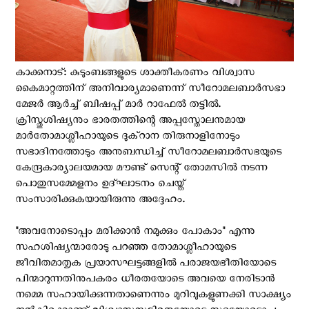
കാക്കനാട്: കുടുംബങ്ങളുടെ ശാക്തീകരണം വിശ്വാസ
കൈമാറ്റത്തിന് അനിവാര്യമാണെന്ന് സീറോമലബാർസഭാ
മേജർ ആര്‍ച്ച് ബിഷപ്പ് മാർ റാഫേൽ തട്ടിൽ.
ക്രിസ്തുശിഷ്യനും ഭാരതത്തിന്റെ അപ്പസ്തോലനുമായ
മാർതോമാശ്ലീഹായുടെ ദുക്റാന തിരുനാളിനോടും
സഭാദിനത്തോടും അനുബന്ധിച്ച് സീറോമലബാർസഭയുടെ
കേന്ദ്രകാര്യാലയമായ മൗണ്ട് സെന്റ് തോമസിൽ നടന്ന
പൊതുസമ്മേളനം ഉദ്ഘാടനം ചെയ്ത്
സംസാരിക്കുകയായിരുന്നു അദ്ദേഹം.
"അവനോടൊപ്പം മരിക്കാൻ നമുക്കും പോകാം" എന്നു
സഹശിഷ്യന്മാരോടു പറഞ്ഞ തോമാശ്ലീഹായുടെ
ജീവിതമാതൃക പ്രയാസഘട്ടങ്ങളിൽ പരാജയഭീതിയോടെ
പിന്മാറുന്നതിനുപകരം ധീരതയോടെ അവയെ നേരിടാൻ
നമ്മെ സഹായിക്കുന്നതാണെന്നും മുറിവുകളുണക്കി സാക്ഷ്യം