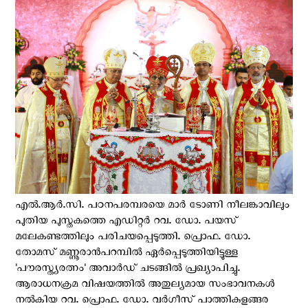
എൽ.ആർ.സി. പഠനപരമ്പരയെ മാർ ടോണി നീലങ്കാവിലും
പുതിയ പുസ്തകത്തെ എഡിറ്റർ റവ. ഡോ. പയസ്
മലേകണ്ടത്തിലും പരിചയപ്പെടുത്തി. പ്രൊഫ. ഡോ.
തോമസ് മണ്ണൂരാൻപറമ്പിൽ ഏർപ്പെടുത്തിയിട്ടുള്ള
'പൗരസ്ത്യരത്നം' അവാർഡ് ചടങ്ങിൽ പ്രഖ്യാപിച്ചു.
ആരാധനക്രമ വിഷയത്തിൽ അതുല്യമായ സംഭാവനകൾ
നൽകിയ റവ. പ്രൊഫ. ഡോ. വർഗീസ് പാത്തികുളങ്ങര