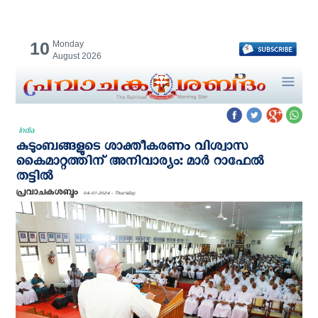
10
Monday
August 2026
India
കുടുംബങ്ങളുടെ ശാക്തീകരണം വിശ്വാസ
കൈമാറ്റത്തിന് അനിവാര്യം: മാർ റാഫേൽ
തട്ടിൽ
പ്രവാചകശബ്ദം
04-07-2024 - Thursday