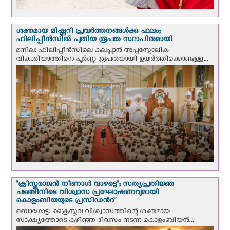
ശക്തമായ മിഷ്ണറി പ്രവർത്തനങ്ങൾക്കു ഫലം;
ഫിലിപ്പീൻസിൽ പുതിയ രൂപത സ്ഥാപിതമായി
മനില: ഫിലിപ്പീൻസിലെ കലപ്പാൻ അപ്പസ്തോലിക
വികാരിയാത്തിനെ പൂർണ്ണ രൂപതയായി ഉയർത്തിക്കൊണ്ടുള്ള...
"ക്രിസ്തുരാജന്‍ നീണാള്‍ വാഴട്ടെ"; സത്യപ്രതിജ്ഞ
ചടങ്ങിനിടെ വിശ്വാസ പ്രഘോഷണവുമായി
കൊളംബിയയുടെ പ്രസിഡന്‍റ്
ബൊഗോട്ട: ക്രൈസ്തവ വിശ്വാസത്തിന്റെ ശക്തമായ
സാക്ഷ്യത്തോടെ കഴിഞ്ഞ ദിവസം നടന്ന കൊളംബിയന്‍...