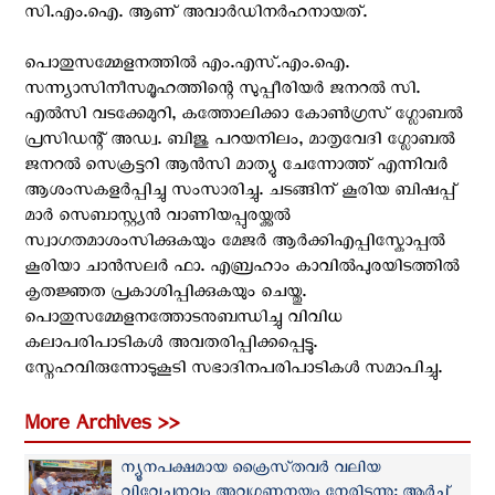
സി.എം.ഐ. ആണ് അവാർഡിനർഹനായത്.
പൊതുസമ്മേളനത്തിൽ എം.എസ്.എം.ഐ.
സന്ന്യാസിനീസമൂഹത്തിന്റെ സുപ്പീരിയർ ജനറൽ സി.
എൽസി വടക്കേമുറി, കത്തോലിക്കാ കോൺഗ്രസ് ഗ്ലോബൽ
പ്രസിഡന്റ് അഡ്വ. ബിജു പറയനിലം, മാതൃവേദി ഗ്ലോബൽ
ജനറൽ സെക്രട്ടറി ആൻസി മാത്യു ചേന്നോത്ത്‌ എന്നിവർ
ആശംസകളർപ്പിച്ചു സംസാരിച്ചു. ചടങ്ങിന് കൂരിയ ബിഷപ്പ്
മാർ സെബാസ്റ്റ്യൻ വാണിയപ്പുരയ്ക്കൽ
സ്വാഗതമാശംസിക്കുകയും മേജർ ആർക്കിഎപ്പിസ്കോപ്പൽ
കൂരിയാ ചാൻസലർ ഫാ. എബ്രഹാം കാവിൽപുരയിടത്തിൽ
കൃതജ്ഞത പ്രകാശിപ്പിക്കുകയും ചെയ്തു.
പൊതുസമ്മേളനത്തോടനുബന്ധിച്ചു വിവിധ
കലാപരിപാടികൾ അവതരിപ്പിക്കപ്പെട്ടു.
സ്നേഹവിരുന്നോടുകൂടി സഭാദിനപരിപാടികൾ സമാപിച്ചു.
More Archives >>
ന്യൂനപക്ഷമായ ക്രൈസ്‌തവർ വലിയ