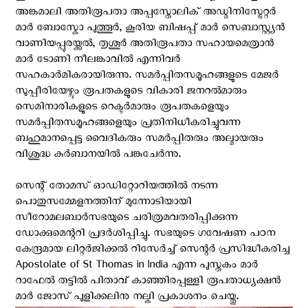
അങ്കമാലി അതിരൂപതാ അപ്പസ്തോലിക് അഡ്മിനിസ്ട്രേറ്റർ
മാർ ബോസ്കോ പുത്തൂർ, കൂരിയ ബിഷപ്പ് മാർ സെബാസ്റ്റ്യൻ
വാണിയപ്പുരയ്ക്കൽ, തൃശൂർ അതിരൂപതാ സഹായമെത്രാൻ
മാർ ടോണി നീലങ്കാവിൽ എന്നിവർ
സഹകാർമികരായിരുന്നു. സമർപ്പിതസമൂഹങ്ങളുടെ മേജർ
സുപ്പീരിയേഴ്സും രൂപതകളുടെ വികാരി ജനറൽമാരും
സെമിനാരികളുടെ റെക്ടർമാരും രൂപതകളെയും
സമർപ്പിതസമൂഹങ്ങളെയും പ്രതിനിധീകരിച്ചുവന്ന
ബഹുമാനപ്പെട്ട വൈദികരും സമർപ്പിതരും അല്മായരും
വിശുദ്ധ കുർബാനയിൽ പങ്കുചേർന്നു.
സെന്റ് തോമസ് ഓഡിറ്റോറിയത്തിൽ നടന്ന
പൊതുസമ്മേളനത്തിന് മുന്നോടിയായി
സീറോമലബാർസഭയുടെ ചരിത്രമവതരിപ്പിക്കുന്ന
ഡോക്കുമെന്ററി പ്രദർശിപ്പിച്ചു. സഭയുടെ ഗവേഷണ പഠന
കേന്ദ്രമായ ലിറ്റർജിക്കൽ റിസേർച്ച് സെന്റർ പ്രസിദ്ധീകരിച്ച
Apostolate of St Thomas in India എന്ന പുസ്തകം മാർ
റാഫേൽ തട്ടിൽ പിതാവ് കാഞ്ഞിരപ്പള്ളി രൂപതാധ്യക്ഷൻ
മാർ ജോസ് പുളിക്കലിനു നല്കി പ്രകാശനം ചെയ്തു.