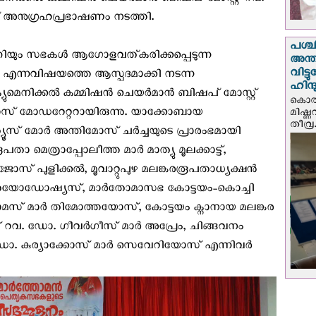
മെനിക്കൽ കമ്മിഷൻ ചെയർമാൻ ബിഷപ് മോസ്റ്റ് റവ.
നുഗ്രഹപ്രഭാഷണം നടത്തി.
പശ്
ിയും സഭകൾ ആഗോളവത്കരിക്കപ്പെടുന്ന
അന്ത
വിട്
 എന്നവിഷയത്തെ ആസ്പദമാക്കി നടന്ന
ഹിന്
മെനിക്കൽ കമ്മിഷൻ ചെയർമാൻ ബിഷപ് മോസ്റ്റ്
കൊല്
സ് മോഡറേറ്ററായിരുന്നു. യാക്കോബായ
മിഷ്
തീവ്ര.
്യൂസ് മോർ അന്തിമോസ് ചർച്ചയുടെ പ്രാരംഭമായി
ാ മെത്രാപ്പോലീത്ത മാർ മാത്യു മൂലക്കാട്ട്,
ോസ് പുളിക്കൽ, മൂവാറ്റുപുഴ മലങ്കരരൂപതാധ്യക്ഷൻ
തെയോഡോഷ്യസ്, മാർതോമാസഭ കോട്ടയം-കൊച്ചി
മസ് മാർ തിമോത്തയോസ്, കോട്ടയം ക്നാനായ മലങ്കര
റ് റവ. ഡോ. ഗീവർഗീസ് മാർ അപ്രേം, ചിങ്ങവനം
. ഡോ. കുര്യാക്കോസ് മാർ സെവേറിയോസ് എന്നിവർ