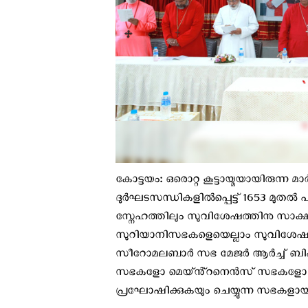
കോട്ടയം: ഒരൊറ്റ കൂട്ടായ്മയായിരുന്
ദുർഘടസന്ധികളിൽപ്പെട്ട് 1653 മുതൽ
സ്നേഹത്തിലും സുവിശേഷത്തിനു സാക്
സുറിയാനിസഭകളെയെല്ലാം സുവിശേഷ സാ
സീറോമലബാർ സഭ മേജർ ആര്‍ച്ച് ബിഷപ
സഭകളോ മെയ്ൻ്റനെൻസ് സഭകളോ ആ
പ്രഘോഷിക്കുകയും ചെയ്യുന്ന സഭകളായി