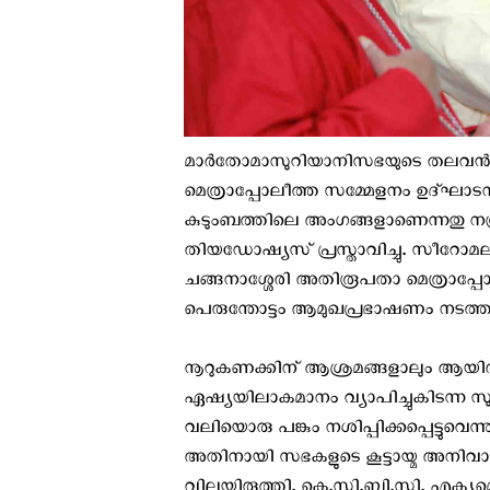
മാർതോമാസുറിയാനിസഭയുടെ തലവൻ 
മെത്രാപ്പോലീത്ത സമ്മേളനം ഉദ്ഘാട
കുടുംബത്തിലെ അംഗങ്ങളാണെന്നതു ന
തിയഡോഷ്യസ് പ്രസ്താവിച്ചു. സീറോ
ചങ്ങനാശ്ശേരി അതിരൂപതാ മെത്രാപ്പ
പെരുന്തോട്ടം ആമുഖപ്രഭാഷണം നടത്ത
നൂറുകണക്കിന് ആശ്രമങ്ങളാലും ആയിരക
ഏഷ്യയിലാകമാനം വ്യാപിച്ചുകിടന്ന
വലിയൊരു പങ്കും നശിപ്പിക്കപ്പെട്ടുവെന
അതിനായി സഭകളുടെ കൂട്ടായ്മ അനിവാ