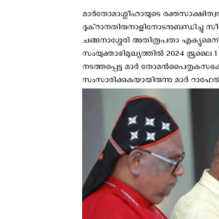
മാർതോമാശ്ലീഹായുടെ രക്തസാക്ഷിത്
ദുക്റാനതിരുനാളിനോടനുബന്ധിച്ചു 
ചങ്ങനാശ്ശേരി അതിരൂപതാ എക്യുമെനിക്
സംയുക്താഭിമുഖ്യത്തിൽ 2024 ജൂലൈ 1
നടത്തപ്പെട്ട മാർ തോമൻപൈതൃകസഭകള
സംസാരിക്കുകയായിരുന്നു മാർ റാഫേൽ 