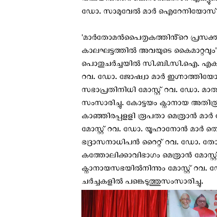
വിലയിരുത്തി. കെ.സി.ബി.സി. എക്യു
ഡോ. സാമുവേൽ മാർ ഐറേനിയോസ് അ
'മാർതോമൻപൈതൃകത്തിൻ്റെ പ്രസക്ത
കാലഘട്ടത്തിൽ അവയുടെ കൈമാറ്റവും'
പൊതുചർച്ചയിൽ സി.ബി.സി.ഐ. എക്യു
റവ. ഡോ. ജോഷ്വാ മാർ ഇഗ്നാത്തിയോ
സഭാപ്രതിനിധി മോസ്റ്റ് റവ. ഡോ. മാത
സംസാരിച്ചു. കോട്ടയം ക്നാനായ അതിരൂപത
കാഞ്ഞിരപ്പളളി രൂപതാ മെത്രാൻ മാർ ജ
മോസ്റ്റ് റവ. ഡോ. യൂഹാനോൻ മാർ 
ഭദ്രാസനാധിപൻ റൈറ്റ് റവ. ഡോ. തോ
കത്തോലിക്കാവിഭാഗം മെത്രാൻ മോസ്റ്
ക്നാനായസഭയിൽനിന്നും മോസ്റ്റ് റവ
ചർച്ചകളിൽ പങ്കെടുത്തുസംസാരിച്ചു.