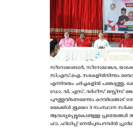
സീറോമലബാർ, സീറോമലങ്കര, യാക്ക
സി.എസ്.ഐ. സഭകളിൽനിന്നും വൈദിക
എന്നിവരും ചർച്ചകളിൽ പങ്കെടുത്തു. 
ഡോ. വി. എസ്. വർഗീസ് ജസ്റ്റിസ് ജെ
പുറത്തുവിടണമെന്നും കുറവിലങ്ങാട് ദേവ
മൈക്കിൾ ജൂലൈ 3 സംസ്ഥാന സർക്കാ
ആവശ്യപ്പെട്ടുകൊണ്ടുള്ള പ്രമേയങ്ങൾ 
ഫാ. ഫിലിപ്പ് നെൽപുരപറമ്പിൽ പ്രാർഥ