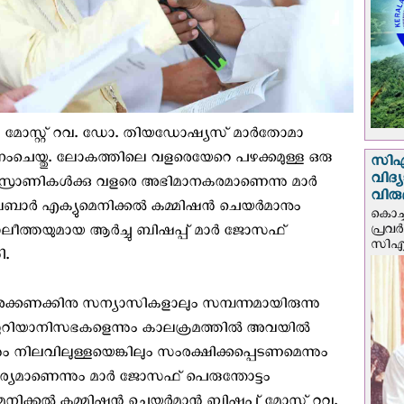
മോസ്റ്റ് റവ. ഡോ. തിയഡോഷ്യസ് മാർതോമാ
നംചെയ്തു. ലോകത്തിലെ വളരെയേറെ പഴക്കമുള്ള ഒരു
സി‌
വിദ്
സ്രാണികൾക്കു വളരെ അഭിമാനകരമാണെന്നു മാർ
വിരു
മലബാർ എക്യുമെനിക്കൽ കമ്മിഷൻ ചെയർമാനും
കൊച്ച
പ്രവ
ോലീത്തയുമായ ആർച്ചു ബിഷപ്പ് മാർ ജോസഫ്
സിഎം
ി.
്കണക്കിനു സന്യാസികളാലും സമ്പന്നമായിരുന്നു
 സുറിയാനിസഭകളെന്നും കാലക്രമത്തിൽ അവയിൽ
്നും നിലവിലുള്ളയെങ്കിലും സംരക്ഷിക്കപ്പെടണമെന്നും
ര്യമാണെന്നും മാർ ജോസഫ് പെരുന്തോട്ടം