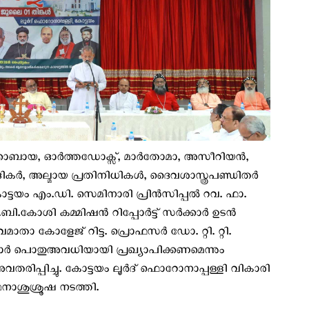
ോബായ, ഓർത്തഡോക്സ്, മാർതോമാ, അസീറിയൻ,
ർ, അല്മായ പ്രതിനിധികൾ, ദൈവശാസ്ത്രപണ്ഡിതർ
കോട്ടയം എം.ഡി. സെമിനാരി പ്രിൻസിപ്പൽ റവ. ഫാ.
.ബി.കോശി കമ്മിഷൻ റിപ്പോർട്ട് സർക്കാർ ഉടൻ
മാതാ കോളേജ് റിട്ട. പ്രൊഫസർ ഡോ. റ്റി. റ്റി.
ർ പൊതുഅവധിയായി പ്രഖ്യാപിക്കണമെന്നും
അവതരിപ്പിച്ചു. കോട്ടയം ലൂർദ് ഫൊറോനാപ്പള്ളി വികാരി
നാശുശ്രൂഷ നടത്തി.