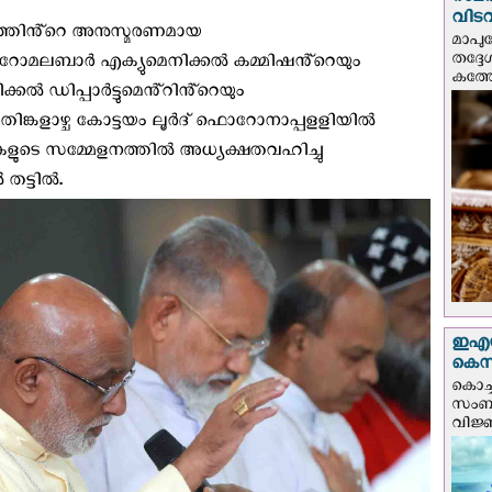
സമർപ
വിടവ
വത്തിൻ്റെ അനുസ്മരണമായ
മാപു
തദ്ദ
സീറോമലബാർ എക്യുമെനിക്കൽ കമ്മിഷൻ്റെയും
കത്ത
കൽ ഡിപ്പാർട്ടുമെൻ്റിൻ്റെയും
 തിങ്കളാഴ്ച കോട്ടയം ലൂർദ് ഫൊറോനാപ്പളളിയിൽ
ുടെ സമ്മേളനത്തിൽ അധ്യക്ഷതവഹിച്ചു
തട്ടിൽ.
ഇഎസ്
കെ‌സ
കൊച്
സംബന്
വിജ്ഞ