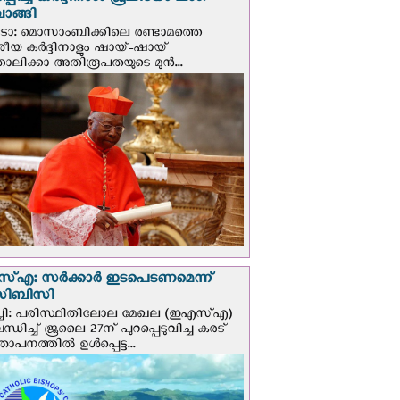
്പിച്ച കർദ്ദിനാൾ ജൂലിയോ ലംഗ
ാങ്ങി
ടോ: മൊസാംബിക്കിലെ രണ്ടാമത്തെ
േശീയ കർദ്ദിനാളും ഷായ്-ഷായ്
ോലിക്കാ അതിരൂപതയുടെ മുന്‍...
എ: സര്‍ക്കാര്‍ ഇടപെടണമെന്ന്
ി‌ബി‌സി
ചി: പരിസ്ഥിതിലോല മേഖല (ഇഎസ്എ)
ധിച്ച് ജൂലൈ 27ന് പുറപ്പെടുവിച്ച കരട്
ാപനത്തിൽ ഉൾപ്പെട്ട...