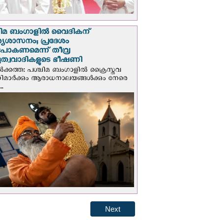
ചിമ ബംഗാളിൽ വൈദികന്
്യശാസനം; പ്രദേശം
ടുപോകണമെന്ന് തീവ്ര
ദുത്വവാദികളുടെ ഭീഷണി
‍ക്കത്ത: പശ്ചിമ ബംഗാളിൽ ക്രൈസ്തവ
ണറിമാർക്കും ആരാധനാലയങ്ങൾക്കും നേരെ
..
Next