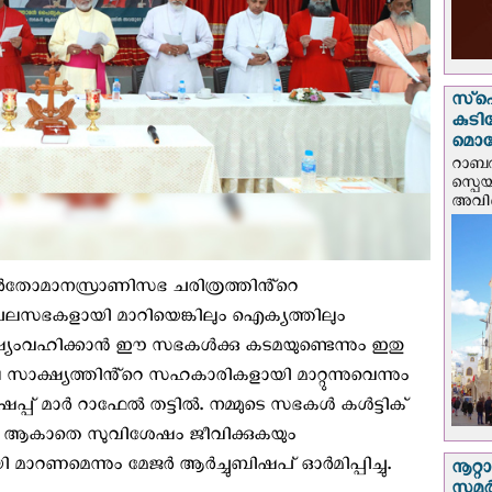
സ്‌പ
കുടി
മൊറ
റാബത
സ്പെ
അവിടെ
ന മാർതോമാനസ്രാണിസഭ ചരിത്രത്തിൻ്റെ
 പലസഭകളായി മാറിയെങ്കിലും ഐക്യത്തിലും
ഷ്യംവഹിക്കാൻ ഈ സഭകൾക്കു കടമയുണ്ടെന്നും ഇതു
ക്ഷ്യത്തിൻ്റെ സഹകാരികളായി മാറ്റുന്നുവെന്നും
്പ് മാർ റാഫേൽ തട്ടിൽ. നമ്മുടെ സഭകൾ കൾട്ടിക്
കാതെ സുവിശേഷം ജീവിക്കുകയും
 മാറണമെന്നും മേജർ ആർച്ചുബിഷപ് ഓർമിപ്പിച്ചു.
നൂറ്