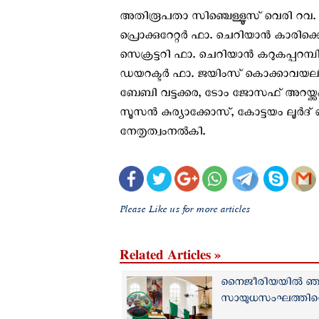
അതിരൂപതാ സിഞ്ചെള്ളൂസ് വെരി റവ
പ്രൊക്കുറേറ്റർ ഫാ. ചെറിയാൻ കാരി
സെക്രട്ടറി ഫാ. ചെറിയാൻ കറുകപ്പറമ്
ഡയറക്ടർ ഫാ. ജയിംസ് കൊക്കാവയലിൽ,
ബേബി വട്ടക്കര, ടോം ജോസഫ് അറയ്ക്ക
സൂസൻ കുര്യാക്കോസ്, കോട്ടയം ലൂർദ
നേതൃത്വംനൽകി.
Please Like us for more articles
Related Articles »
നൈജീരിയയില്‍ ഞായ
സായുധസംഘത്തിന്റ