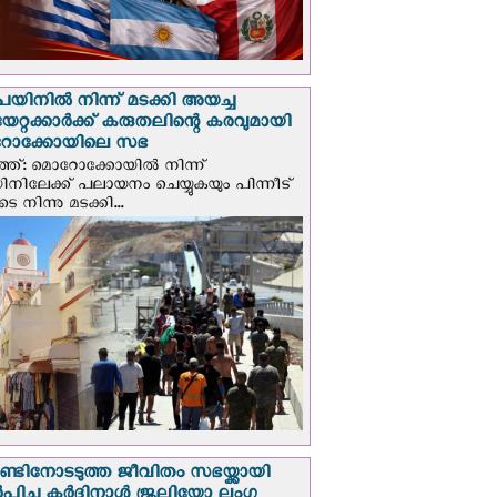
െയിനില്‍ നിന്ന് മടക്കി അയച്ച
യേറ്റക്കാര്‍ക്ക് കരുതലിന്റെ കരവുമായി
ോക്കോയിലെ സഭ
്ത്: മൊറോക്കോയിൽ നിന്ന്
യിനിലേക്ക് പലായനം ചെയ്യുകയും പിന്നീട്
 നിന്നു മടക്കി...
റാണ്ടിനോടടുത്ത ജീവിതം സഭയ്ക്കായി