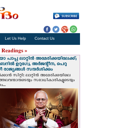
Let Us Help
Contact Us
 Readings »
 പാപ്പ ലാറ്റിൻ അമേരിക്കയിലേക്ക്;
റില്‍ ഉറുഗ്വേ, അർജന്റീന, പെറു
 രാജ്യങ്ങള്‍ സന്ദര്‍ശിക്കും
ക്കാന്‍ സിറ്റി: ലാറ്റിന്‍ അമേരിക്കയിലെ
്രത്തലവന്മാരുടെയും സഭാധികാരികളുടെയും
...