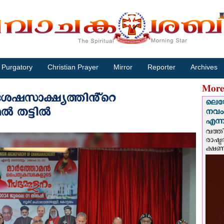
Purgatory
Christian Prayer
Mirror
Reporter
Archives
More
േഷസാക്ഷ്യത്തിൻ്റെ
ലെയോ
 തട്ടിൽ
നവംബ
എന്നീ
വത്തി
രാഷ്ട
ക്ഷണം