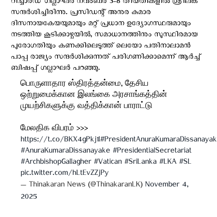
റിച്ചാർഡ് ഗല്ലാഘർ നവംബർ 3-8 തീയതികളിൽ ശ്രീലങ്ക
സന്ദർശിച്ചിരിന്നു. പ്രസിഡന്റ് അനുര കുമാര
ദിസനായകേയയുമായും മറ്റ് പ്രധാന ഉദ്യോഗസ്ഥരുമായും
നടത്തിയ കൂടിക്കാഴ്ചയിൽ, സമാധാനത്തിനും സുസ്ഥിരമായ
പുരോഗതിയും കണക്കിലെടുത്ത് ലെയോ പതിനാലാമൻ
പാപ്പ രാജ്യം സന്ദർശിക്കുന്നത് പരിഗണിക്കാമെന്ന് ആർച്ച്
ബിഷപ്പ് ഗല്ലാഘർ പറഞ്ഞു.
பொருளாதார ஸ்திரத்தன்மை, தேசிய
ஒற்றுமைக்கான இலங்கை அரசாங்கத்தின்
முயற்சிகளுக்கு வத்திக்கான் பாராட்டு
மேலதிக விபரம் >>>
https://t.co/BKX4gPkj1I
#PresidentAnuraKumaraDissanaya
#AnuraKumaraDissanayake
#PresidentialSecretariat
#ArchbishopGallagher
#Vatican
#SriLanka
#LKA
#SL
pic.twitter.com/hLtEvZZjPy
— Thinakaran News (@ThinakaranLK)
November 4,
2025