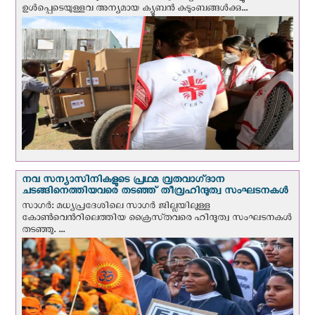
ഉള്‍പ്പെടെയുള്ളവ അന്യമായ ക്യൂബൻ കുടുംബങ്ങൾക്കു...
നവ സന്യാസിനികളുടെ പ്രഥമ വ്രതവാഗ്‌ദാന
ചടങ്ങിനെത്തിയവരെ തടഞ്ഞ് തീവ്രഹിന്ദുത്വ സംഘടനകള്‍
സാഗർ: മധ്യപ്രദേശിലെ സാഗർ ജില്ലയിലുള്ള
കോൺവെന്‍റിലെത്തിയ ക്രൈസ്‌തവരെ ഹിന്ദുത്വ സംഘടനകൾ
തടഞ്ഞു. ...