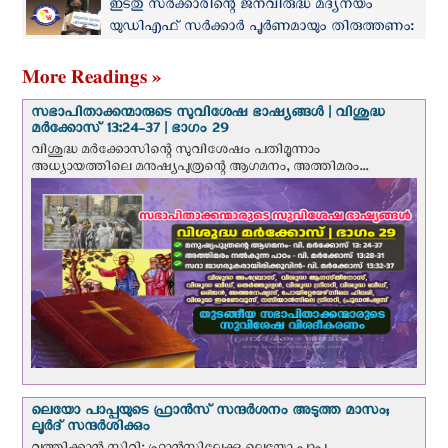
ഇടതു സർക്കാരിന്റെ ജനവിരുദ്ധ മദ്യനയം
യുഡിഎഫ് സർക്കാർ പൂർണമായും തിരുത്തണം:
കെസിബിസി മദ്യവിരുദ്ധസമിതി
More Readings »
സഭാപിതാക്കന്മാരുടെ സുവിശേഷ ഭാഷ്യങ്ങള്‍ | വിശുദ്ധ
മര്‍ക്കോസ് 13:24-37 | ഭാഗം 29
വിശുദ്ധ മര്‍ക്കോസിന്റെ സുവിശേഷം പതിമൂന്നാം
അധ്യായത്തിലെ മനുഷ്യപുത്രന്റെ ആഗമനം, അത്തിമരം...
ലെയോ പാപ്പയുടെ ഫ്രാന്‍സ് സന്ദര്‍ശനം അടുത്ത മാസം;
ലൂര്‍ദ് സന്ദര്‍ശിക്കും