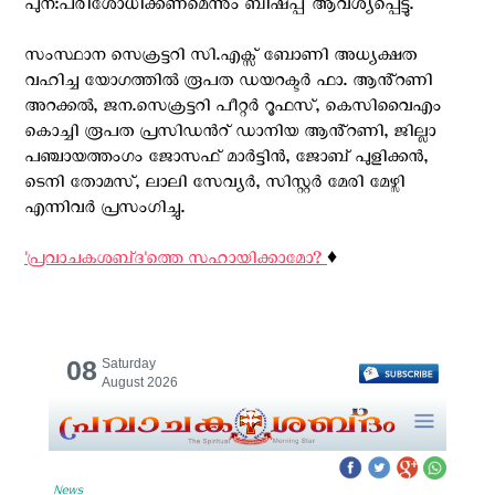
പുന:പരിശോധിക്കണമെന്നും ബിഷപ്പ് ആവശ്യപ്പെട്ടു.
സംസ്ഥാന സെക്രട്ടറി സി.എക്സ് ബോണി അധ്യക്ഷത
വഹിച്ച യോഗത്തിൽ രൂപത ഡയറക്ടർ ഫാ. ആൻ്റണി
അറക്കൽ, ജന.സെക്രട്ടറി പീറ്റർ റൂഫസ്, കെസിവൈഎം
കൊച്ചി രൂപത പ്രസിഡന്‍റ് ഡാനിയ ആൻ്റണി, ജില്ലാ
പഞ്ചായത്തംഗം ജോസഫ് മാർട്ടിൻ, ജോബ് പുളിക്കൻ,
ടെനി തോമസ്, ലാലി സേവ്യർ, സിസ്റ്റർ മേരി മേഴ്സി
എന്നിവർ പ്രസംഗിച്ചു.
'പ്രവാചകശബ്‌ദ'ത്തെ സഹായിക്കാമോ?
♦️