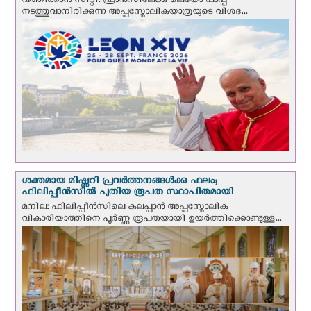
വത്തിക്കാന്‍ സിറ്റി: ഫ്രാൻസിലേക്കു ലെയോ പാപ്പ
നടത്തുവാനിരിക്കുന്ന അപ്പസ്തോലികയാത്രയുടെ വിശദ...
ശക്തമായ മിഷ്ണറി പ്രവർത്തനങ്ങൾക്കു ഫലം;
ഫിലിപ്പീൻസിൽ പുതിയ രൂപത സ്ഥാപിതമായി
മനില: ഫിലിപ്പീൻസിലെ കലപ്പാൻ അപ്പസ്തോലിക
വികാരിയാത്തിനെ പൂർണ്ണ രൂപതയായി ഉയർത്തിക്കൊണ്ടുള്ള...