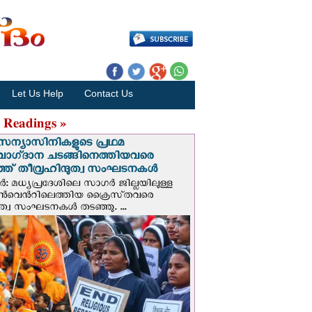
Let Us Help
Contact Us
 Readings »
സന്യാസിനികളുടെ പ്രഥമ
വാഗ്‌ദാന ചടങ്ങിനെത്തിയവരെ
ഞ് തീവ്രഹിന്ദുത്വ സംഘടനകള്‍
: മധ്യപ്രദേശിലെ സാഗർ ജില്ലയിലുള്ള
െന്‍റിലെത്തിയ ക്രൈസ്‌തവരെ
ദുത്വ സംഘടനകൾ തടഞ്ഞു. ...