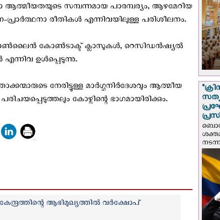
ാ ആത്മീയതയുടെ സമ്പന്നമായ പാരമ്പര്യം, ആഴമേറിയ
ാന-പ്രാർത്ഥനാ രീതികൾ എന്നിവയിലുള്ള പരിശീലനം.
ൾ, ഓൺലൈൻ കോൺടാക്ട് ക്ലാസുകൾ, റെസിഡൻഷ്യൽ
എന്നിവ ഉൾപ്പെടുന്നു.
താക്കന്മാരുടെ നേരിട്ടുള്ള മാർഗ്ഗനിർദേശവും ആത്മീയ
"ക്രി
സത്യ
രിചയപ്പെടുത്തലും കോഴ്സിന്റെ ഭാഗമായിരിക്കും.
പ്ര
പ്രസ
ബൊഗോ
ശക്ത
നടന്
ദ്രത്തിന്റെ ആഭിമുഖ്യത്തിൽ വർക്ഷോപ്