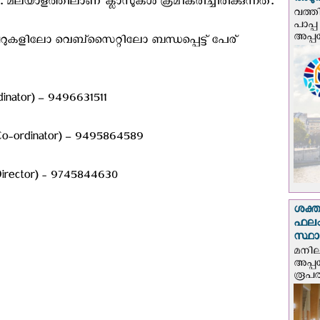
അടുത്
 മലയാളത്തിലാണ് ക്ലാസുകൾ ക്രമീകരിച്ചിരിക്കുന്നത്.
വത്തി
പാപ്പ
അപ്പ
മ്പറുകളിലോ വെബ്സൈറ്റിലോ ബന്ധപ്പെട്ട് പേര്
nator) – 9496631511
-ordinator) – 9495864589
irector) - 9745844630
ശക്ത
ഫലം
സ്ഥ
മനില
അപ്പ
രൂപത