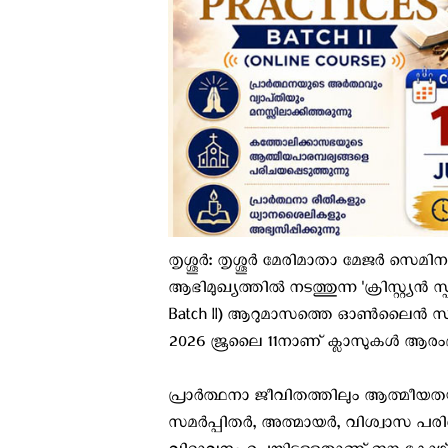
​തൃശ്ശൂർ: തൃശ്ശൂർ മേരിമാതാ മേജർ സെമിനാ
ആഭിമുഖ്യത്തിൽ നടത്തുന്ന 'ക്രിസ്റ്റ്യൻ സ്
Batch II) ആറുമാസത്തെ ഓൺലൈൻ സർട്ടിഫ
2026 ജൂലൈ 11നാണ് ക്ലാസുകൾ ആരംഭിക്
പ്രാർത്ഥനാ ജീവിതത്തിലും ആത്മീയത
സമർപ്പിതർ, അത്മായർ, വിശ്വാസ പരി