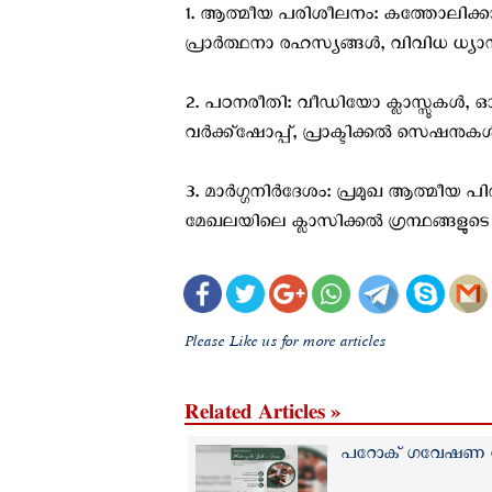
1. ​ആത്മീയ പരിശീലനം: കത്തോലിക്ക
പ്രാർത്ഥനാ രഹസ്യങ്ങൾ, വിവിധ ധ്യ
2. ​പഠനരീതി: വീഡിയോ ക്ലാസ്സുക
വർക്ക്ഷോപ്പ്, പ്രാക്ടിക്കൽ സെഷനുകൾ 
3. ​മാർഗ്ഗനിർദേശം: പ്രമുഖ ആത്മീയ പി
മേഖലയിലെ ക്ലാസിക്കൽ ഗ്രന്ഥങ്ങളുടെ പ
Please Like us for more articles
Related Articles »
പറോക് ഗവേഷണ കേന്