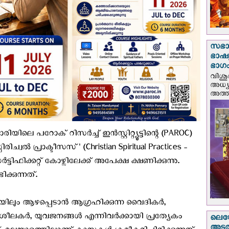
സഭാ
ഭാഷ്യ
ഭാഗം
വിശു
അധ്യ
അത്തി
രിയിലെ പറോക് റിസർച്ച് ഇൻസ്റ്റിറ്റ്യൂട്ടിന്റെ (PAROC)
പിരിച്വൽ പ്രാക്ടീസസ്' (Christian Spiritual Practices -
ിക്കറ്റ് കോഴ്സിലേക്ക് അപേക്ഷ ക്ഷണിക്കുന്നു.
കുന്നത്. ​
യിലും ആഴപ്പെടാൻ ആഗ്രഹിക്കുന്ന വൈദികർ,
ശീലകർ, യുവജനങ്ങൾ എന്നിവർക്കായി പ്രത്യേകം
ലെയോ