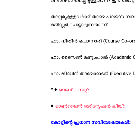
വിഭാവനം ചെയ്തിട്ടുള്ളതാണ് ഈ കോഴ്സ്.
താല്പര്യമുള്ളവർക്ക് താഴെ പറയുന്ന ന
രജിസ്റ്റർ ചെയ്യാവുന്നതാണ്.
​ഫാ. നിതിൻ പൊന്നാരി (Course Co-ordi
​ഫാ. ടൈസൺ മണ്ടുംപാൽ (Academic Co
​ഫാ. ജിബിൻ താഴേക്കാടൻ (Executive D
* ♦️
വെബ്സൈറ്റ്:
♦️
ഓൺലൈൻ രജിസ്ട്രേഷൻ ലിങ്ക്::
കോഴ്സിന്റെ പ്രധാന സവിശേഷതകൾ: ‍