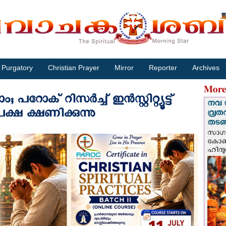
Purgatory
Christian Prayer
Mirror
Reporter
Archives
More
ോക് റിസർച്ച് ഇൻസ്റ്റിറ്റ്യൂട്ട്
നവ 
്ഷ ക്ഷണിക്കുന്നു
വ്രത
തടഞ്
സാഗർ
കോൺവ
ഹിന്