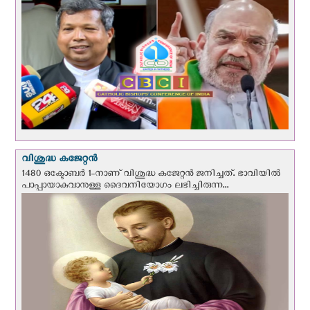
വിശുദ്ധ കജേറ്റന്‍
1480 ഒക്ടോബര്‍ 1-നാണ് വിശുദ്ധ കജേറ്റന്‍ ജനിച്ചത്. ഭാവിയില്‍
പാപ്പായാകുവാനുള്ള ദൈവനിയോഗം ലഭിച്ചിരുന്ന...