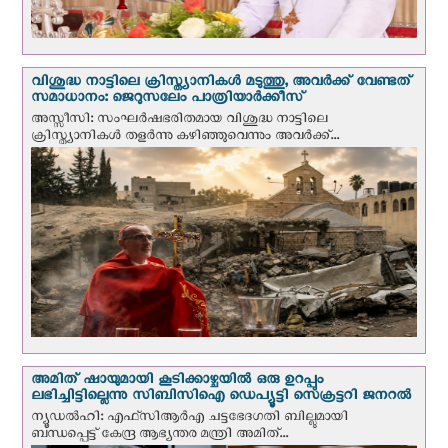
വിശുദ്ധ നാട്ടിലെ ക്രിസ്ത്യാനികൾ മടുത്തു, അവർക്ക് വേണ്ടത്
സമാധാനം: ജെറുസലേം പാത്രിയാര്‍ക്കീസ്
അസ്സീസി: സംഘര്‍ഷഭരിതമായ വിശുദ്ധ നാട്ടിലെ
ക്രിസ്ത്യാനികൾ തളര്‍ന്നു കഴിഞ്ഞുവെന്നും അവർക്ക്...
അമിത് ഷായുമായി കൂടിക്കാഴ്ചയില്‍ ഒരു ഉറപ്പും
ലഭിച്ചിട്ടില്ലെന്നു സിബിസിഐ ഡെപ്യൂട്ടി സെക്രട്ടറി ജനറല്‍
ന്യൂഡല്‍ഹി: എഫ്‌സിആര്‍എ ചട്ടഭേദഗതി ബില്ലുമായി
ബന്ധപ്പെട്ട് കേന്ദ്ര ആഭ്യന്തര മന്ത്രി അമിത്...