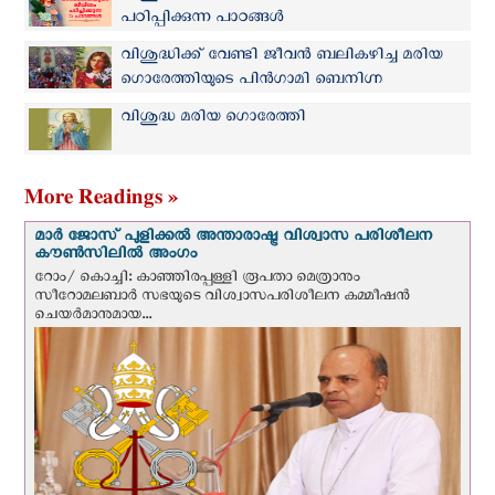
പഠിപ്പിക്കുന്ന പാഠങ്ങൾ
വിശുദ്ധിക്ക് വേണ്ടി ജീവന്‍ ബലികഴിച്ച മരിയ
ഗൊരേത്തിയുടെ പിന്‍ഗാമി ബെനിഗ്ന
കാര്‍ഡോസോ വാഴ്ത്തപ്പെട്ടവരുടെ ഗണത്തില്‍
വിശുദ്ധ മരിയ ഗൊരേത്തി
More Readings »
മാർ ജോസ് പുളിക്കൽ അന്താരാഷ്ട്ര വിശ്വാസ പരിശീലന
കൗൺസിലിൽ അംഗം
റോം/ കൊച്ചി: കാഞ്ഞിരപ്പള്ളി രൂപതാ മെത്രാനും
സീറോമലബാർ സഭയുടെ വിശ്വാസപരിശീലന കമ്മീഷൻ
ചെയർമാനുമായ...