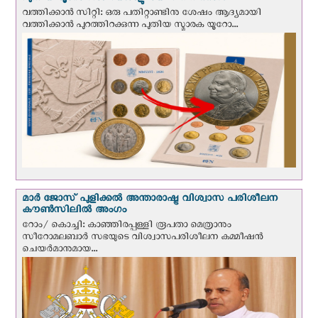
വത്തിക്കാന്‍ സിറ്റി: ഒരു പതിറ്റാണ്ടിനു ശേഷം ആദ്യമായി
വത്തിക്കാൻ പുറത്തിറക്കുന്ന പുതിയ സ്മാരക യൂറോ...
മാർ ജോസ് പുളിക്കൽ അന്താരാഷ്ട്ര വിശ്വാസ പരിശീലന
കൗൺസിലിൽ അംഗം
റോം/ കൊച്ചി: കാഞ്ഞിരപ്പള്ളി രൂപതാ മെത്രാനും
സീറോമലബാർ സഭയുടെ വിശ്വാസപരിശീലന കമ്മീഷൻ
ചെയർമാനുമായ...