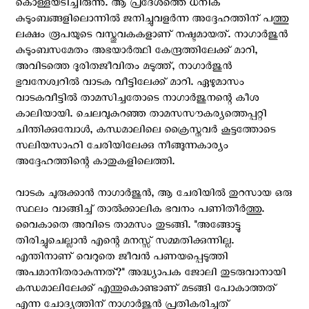
കൊള്ളയടിച്ചിരുന്നു. ആ പ്രദേശത്തെ ധനിക
കുടുംബങ്ങളിലൊന്നിൽ ജനിച്ചുവളർന്ന അദ്ദേഹത്തിന് പത്തു
ലക്ഷം രൂപയുടെ വസ്തുവകകളാണ് നഷ്ടമായത്. നാഗാർജുൻ
കുടുംബസമേതം അഭയാർത്ഥി കേന്ദ്രത്തിലേക്ക് മാറി,
അവിടത്തെ ദുരിതജീവിതം മടുത്ത്, നാഗാർജുൻ
ഭുവനേശ്വറിൽ വാടക വീട്ടിലേക്ക് മാറി. ഏഴുമാസം
വാടകവീട്ടിൽ താമസിച്ചതോടെ നാഗാർജുനന്റെ കീശ
കാലിയായി. ചെലവുകുറഞ്ഞ താമസസൗകര്യത്തെപ്പറ്റി
ചിന്തിക്കുമ്പോൾ, കന്ധമാലിലെ ക്രൈസ്തവർ കൂട്ടത്തോടെ
സലിയസാഹി ചേരിയിലേക്കു നീങ്ങുന്നകാര്യം
അദ്ദേഹത്തിന്റെ കാതുകളിലെത്തി.
വാടക ചുരുക്കാൻ നാഗാർജുൻ, ആ ചേരിയിൽ തുറസായ ഒരു
സ്ഥലം വാങ്ങിച്ച് താൽക്കാലിക ഭവനം പണിതീർത്തു.
വൈകാതെ അവിടെ താമസം തുടങ്ങി. "അങ്ങോട്ടു
തിരിച്ചുചെല്ലാൻ എന്റെ മനസ്സ് സമ്മതിക്കുന്നില്ല.
എന്തിനാണ് വെറുതെ ജീവൻ പണയപ്പെടുത്തി
അപമാനിതരാകുന്നത്?" അദ്ധ്യാപക ജോലി തുടരുവാനായി
കന്ധമാലിലേക്ക് എന്തുകൊണ്ടാണ് മടങ്ങി പോകാത്തത്
എന്ന ചോദ്യത്തിന് നാഗാർജുൻ പ്രതികരിച്ചത്