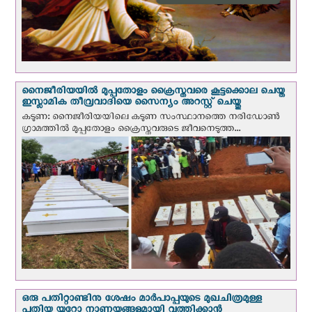
നൈജീരിയയില്‍ മുപ്പതോളം ക്രൈസ്തവരെ കൂട്ടക്കൊല ചെയ്ത
ഇസ്ലാമിക തീവ്രവാദിയെ സൈന്യം അറസ്റ്റ് ചെയ്തു
കടുണ: നൈജീരിയയിലെ കടുണ സംസ്ഥാനത്തെ നരിഡോൺ
ഗ്രാമത്തിൽ മുപ്പതോളം ക്രൈസ്തവരുടെ ജീവനെടുത്ത...
ഒരു പതിറ്റാണ്ടിനു ശേഷം മാർപാപ്പയുടെ മുഖചിത്രമുള്ള
പുതിയ യൂറോ നാണയങ്ങളുമായി വത്തിക്കാന്‍