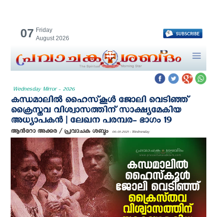
07
Friday
August 2026
Wednesday Mirror - 2026
കന്ധമാലില്‍ ഹൈസ്‌കൂൾ ജോലി വെടിഞ്ഞ്
ക്രൈസ്തവ വിശ്വാസത്തിന് സാക്ഷ്യമേകിയ
അധ്യാപകന്‍ | ലേഖന പരമ്പര- ഭാഗം 19
ആന്‍റോ അക്കര / പ്രവാചക ശബ്ദം
06-01-2021 - Wednesday