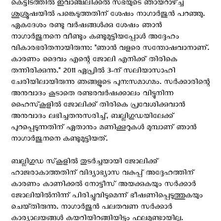
കെട്ടിടത്തിൽ ഇവാഞ്ചലിക്കൽ സഭയുടെ ഞായറാഴ്ച്ച
ശുശ്രൂഷയിൽ പങ്കെടുത്തതിന് ശേഷം നാഗാർജുൻ പറഞ്ഞു.
ഏകദേശം രണ്ടു വർഷങ്ങൾക്കു ശേഷം ഞാൻ
നാഗാർജുനനെ വീണ്ടും കണ്ടുമുട്ടിയപ്പോൾ അദ്ദേഹം
വികാരഭരിതനായിരുന്നു: "ഞാൻ വളരെ സന്തോഷവാനാണ്.
കാരണം ദൈവം എന്റെ ജോലി എനിക്ക് തിരികെ
തന്നിരിക്കുന്നു." 2011 ഏപ്രിൽ 3-ന് സലിയാസാഹി
ചേരിയിലായിരുന്നു ഞങ്ങളുടെ പുന:സമാഗമം. സർക്കാരിന്റെ
അനുവാദം കൂടാതെ രണ്ടരവർഷക്കാലം വിട്ടുനിന്ന
ഹൈസ്‌കൂളിൽ ജോലിക്ക് തിരികെ പ്രവേശിക്കുവാൻ
അനുവാദം ലഭിച്ചതനുസരിച്ച്, ബല്ലിഗുഡയിലേക്ക്
പുറപ്പെടുന്നതിന് ഏതാനും മണിക്കൂറുകൾ മുമ്പാണ് ഞാൻ
നാഗാർജുനനെ കണ്ടുമുട്ടിയത്.
ബല്ലിഗുഡ സ്‌കൂളിൽ തുടർച്ചയായി ജോലിക്ക്
ഹാജരാകാത്തതിന് വിദ്യാഭ്യാസ വകുപ്പ് അദ്ദേഹത്തിന്
കാരണം കാണിക്കൽ നോട്ടീസ് അയക്കുകയും സർക്കാർ
ജോലിയിൽനിന്ന് പിരിച്ചുവിടുമെന്ന് ഭീഷണിപ്പെടുത്തുകയും
ചെയ്‌തിരുന്നു. നാഗാർജുൻ പലതവണ സർക്കാർ
കാര്യാലയങ്ങൾ കയറിയിറങ്ങിയിട്ടും ഫലമുണ്ടായില്ല.