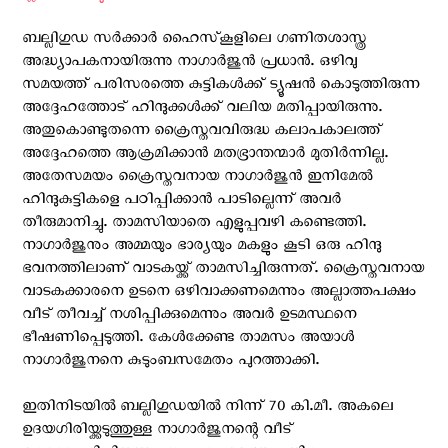
ബല്ലിഗുഡ സർക്കാർ ഹൈസ്‌കൂളിലെ ഗണിതശാസ്ത്ര
അദ്ധ്യാപകനായിരുന്നു നാഗാർജുൻ പ്രധാൻ. ഒഴിവു
സമയത്ത് പരിസരത്തെ കുട്ടികൾക്ക് ട്യൂഷൻ കൊടുത്തിരുന്ന
അദ്ദേഹത്തോട് ഹിന്ദുക്കൾക്ക് വലിയ മതിപ്പായിരുന്നു.
അതുകൊണ്ടുതന്നെ ക്രൈസ്തവവിരുദ്ധ കലാപകാലത്ത്
അദ്ദേഹത്തെ ആക്രമിക്കാൻ മതഭ്രാന്തന്മാർ മുതിർന്നില്ല.
അതേസമയം ക്രൈസ്തവനായ നാഗാർജുൻ ഇനിമേൽ
ഹിന്ദുകുട്ടികളെ പഠിപ്പിക്കാൻ പാടില്ലെന്ന് അവർ
തീരുമാനിച്ചു. താമസിയാതെ എളുപ്പവഴി കണ്ടെത്തി.
നാഗാർജുനും അമ്മയും ഭാര്യയും മകളും കൂടി ഒരു ഹിന്ദു
ഭവനത്തിലാണ് വാടകയ്ക്ക് താമസിച്ചിരുന്നത്. ക്രൈസ്തവനായ
വാടകക്കാരനെ ഉടനെ ഒഴിവാക്കണമെന്നും അല്ലാത്തപക്ഷം
വീട് തീവച്ച് നശിപ്പിക്കുമെന്നും അവർ ഉടമസ്ഥനെ
ഭീഷണിപ്പെടുത്തി. കേൾക്കേണ്ട താമസം അയാൾ
നാഗാർജുനനെ കുടുംബസമേതം പുറത്താക്കി.
ഇതിനിടയിൽ ബല്ലിഗുഡയിൽ നിന്ന് 70 കി.മീ. അകലെ
ഉദയഗിരിയ്ക്കടുത്തുള്ള നാഗാർജുനന്റെ വീട്