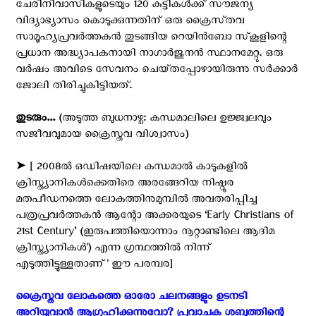
ചേരിനിവാസികളുടെയും 120 കുട്ടികൾക്ക് സൗജന്യ
വിദ്യാഭ്യാസം കൊടുക്കുന്നതിന് ഒരു ക്രൈസ്‌തവ
സാമൂഹ്യപ്രവർത്തകൻ തുടങ്ങിയ റെയിൻബോ സ്‌കൂളിന്റെ
പ്രധാന അദ്ധ്യാപകനായി നാഗാർജുനൻ സ്ഥാനമേറ്റു. ഒരു
വർഷം അവിടെ സേവനം ചെയ്‌തപ്പോഴായിരുന്നു സർക്കാർ
ജോലി തിരിച്ചുകിട്ടിയത്.
തുടരും...
(അടുത്ത ബുധനാഴ്ച: കന്ധമാലിലെ ഉജ്ജ്വലവും
സജീവവുമായ ക്രൈസ്തവ വിശ്വാസം)
➤ [ 2008ൽ ഒഡിഷയിലെ കന്ധമാൽ കാടുകളിൽ
ക്രിസ്ത്യാനികൾക്കെതിരെ അരങ്ങേറിയ നിഷ്ഠൂര
മതപീഡനത്തെ ലോകത്തിനുമുമ്പിൽ അവതരിപ്പിച്ച
പത്രപ്രവർത്തകൻ ആന്റോ അക്കരയുടെ ‘Early Christians of
21st Century’ (ഇരുപത്തിയൊന്നാം നൂറ്റാണ്ടിലെ ആദിമ
ക്രിസ്ത്യാനികൾ') എന്ന ഗ്രന്ഥത്തിൽ നിന്ന്
എടുത്തിട്ടുള്ളതാണ്' ഈ പരമ്പര]
ക്രൈസ്തവ ലോകത്തെ ഓരോ ചലനങ്ങളും ഉടനടി
അറിയുവാന്‍ ആഗ്രഹിക്കുന്നുവോ? പ്രവാചക ശബ്ദത്തിന്റെ