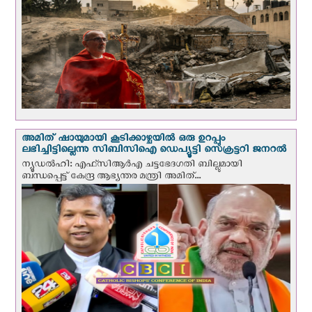
അമിത് ഷായുമായി കൂടിക്കാഴ്ചയില്‍ ഒരു ഉറപ്പും
ലഭിച്ചിട്ടില്ലെന്നു സിബിസിഐ ഡെപ്യൂട്ടി സെക്രട്ടറി ജനറല്‍
ന്യൂഡല്‍ഹി: എഫ്‌സിആര്‍എ ചട്ടഭേദഗതി ബില്ലുമായി
ബന്ധപ്പെട്ട് കേന്ദ്ര ആഭ്യന്തര മന്ത്രി അമിത്...