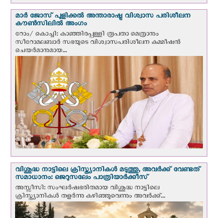
മാർ ജോസ് പുളിക്കൽ അന്താരാഷ്ട്ര വിശ്വാസ പരിശീലന
കൗൺസിലിൽ അംഗം
റോം/ കൊച്ചി: കാഞ്ഞിരപ്പള്ളി രൂപതാ മെത്രാനും
സീറോമലബാർ സഭയുടെ വിശ്വാസപരിശീലന കമ്മീഷൻ
ചെയർമാനുമായ...
വിശുദ്ധ നാട്ടിലെ ക്രിസ്ത്യാനികൾ മടുത്തു, അവർക്ക് വേണ്ടത്
സമാധാനം: ജെറുസലേം പാത്രിയാര്‍ക്കീസ്
അസ്സീസി: സംഘര്‍ഷഭരിതമായ വിശുദ്ധ നാട്ടിലെ
ക്രിസ്ത്യാനികൾ തളര്‍ന്നു കഴിഞ്ഞുവെന്നും അവർക്ക്...