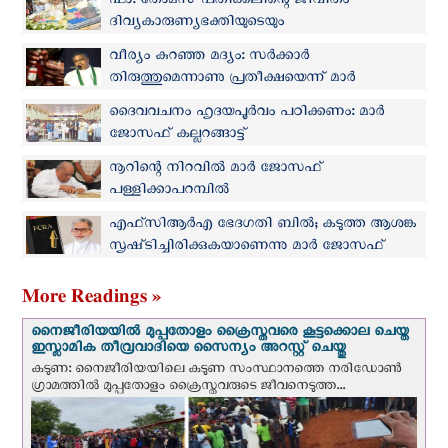
ഫാ. തോമസ് പതിക്കലിന്റെ ജീവിതം
ദിവ്യകാരുണ്യഭക്തിയുടെയും
തിരുസഭാനുസരണത്തിന്റെയും ഉജ്ജ്വല
വീര്യം കുറഞ്ഞ മദ്യം: സർക്കാർ
സാക്ഷ്യം: മാർ ജോസഫ് പാംപ്ലാനി
തിരുത്തുമെന്നാണു പ്രതീക്ഷയെന്ന് മാർ
ജോസഫ് പാംപ്ലാനി
ദൈവവചനം ഹൃദയപൂർവം പഠിക്കണം: മാർ
ജോസഫ് കല്ലറങ്ങാട്ട്
നൂറിന്റെ നിറവില്‍ മാർ ജോസഫ്
പള്ളിക്കാപറമ്പില്‍
എഫ്‌സിആർഎ ഭേദഗതി ബിൽ; കടുത്ത ആശങ്ക
സൃഷ്‌ടിച്ചിരിക്കുകയാണെന്നു മാർ ജോസഫ്
കല്ലറങ്ങാട്ട്
More Readings »
നൈജീരിയയില്‍ മുപ്പതോളം ക്രൈസ്തവരെ കൂട്ടക്കൊല ചെയ്ത
ഇസ്ലാമിക തീവ്രവാദിയെ സൈന്യം അറസ്റ്റ് ചെയ്തു
കടുണ: നൈജീരിയയിലെ കടുണ സംസ്ഥാനത്തെ നരിഡോൺ
ഗ്രാമത്തിൽ മുപ്പതോളം ക്രൈസ്തവരുടെ ജീവനെടുത്ത...