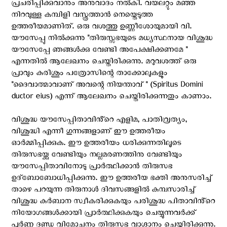
പ്രചരിപ്പിക്കുവാനും അനുവാദം നൽകി. വയലറ്റും മഞ്ഞ
നിറവുള്ള കമ്പിളി വസ്ത്രത്താൻ നെയ്തെടുത്ത
ഉത്തരീയമാണിത്. ഒരു വശത്തു ഉണ്ണീശോയുമായി വി.
യൗസേപ്പു നിൽക്കുന്നു "തിരുസ്സഭയുടെ മധ്യസ്ഥനായ വിശുദ്ധ
യൗസേപ്പേ ഞങ്ങൾക്കു വേണ്ടി അപേക്ഷിക്കണമേ "
എന്നതിൽ ആലേഖനം ചെയ്തിരിക്കുന്നു. മറുവശത്ത് ഒരു
പ്രാവും കുരിശും പത്രോസിന്റെ താക്കോലുകളും
"ദൈവാത്മാവാണ് അവന്റെ നിയന്താവ് " (Spiritus Domini
ductor eius) എന്ന് ആലേഖനം ചെയ്തിരിക്കുന്നതും കാണാം.
വിശുദ്ധ യൗസേപ്പിതാവിൻ്റെ എളിമ, പാതിവ്രത്യം,
വിശുദ്ധി എന്നീ ഗുന്നങ്ങളാണ് ഈ ഉത്തരീയം
ഓർമ്മിപ്പിക്കുക. ഈ ഉത്തരീയം ധരിക്കുന്നതിലൂടെ
തിരുസഭയ്ക്കു വേണ്ടിയും നല്ലമരണത്തിനു വേണ്ടിയും
യൗസേപ്പിതാവിനോടു പ്രാർത്ഥിക്കാൻ തിരുസഭ
ഉദ്ബോബോധിപ്പിക്കുന്നു. ഈ ഉത്തരീയ ഭക്തി അനുസരിച്ച്
താഴെ പറയുന്ന തിരുനാൾ ദിവസങ്ങളിൽ കുമ്പസാരിച്ച്
വിശുദ്ധ കുർബാന സ്വീകരിക്കുകയും പരിശുദ്ധ പിതാവിൻ്റെ
നിയോഗങ്ങൾക്കായി പ്രാർത്ഥിക്കുകയും ചെയ്യുന്നവർക്ക്
പൂർണ്ണ ദണ്ഡ വിമോചനം തിരുസഭ വാഗ്ദാനം ചെയ്തിരിക്കുന്നു.