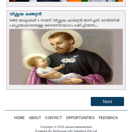
വിശുദ്ധ കജേറ്റന്‍
1480 ഒക്ടോബര്‍ 1-നാണ് വിശുദ്ധ കജേറ്റന്‍ ജനിച്ചത്. ഭാവിയില്‍
പാപ്പായാകുവാനുള്ള ദൈവനിയോഗം ലഭിച്ചിരുന്ന...
Next
HOME
ABOUT
CONTACT
OPPORTUNITIES
FEEDBACK
Copyright © 2026
pravachakasabdam
Powered By
Technovia Info Solutions Pvt Ltd